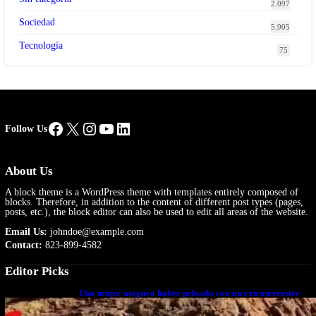
2.097
Sociedad
5.905
Tecnología
75
Facebook
X
Instagram
YouTube
LinkedIn
Follow Us
About Us
A block theme is a WordPress theme with templates entirely composed of
blocks. Therefore, in addition to the content of different post types (pages,
posts, etc.), the block editor can also be used to edit all areas of the website.
Email Us:
johndoe@example.com
Contact:
823-899-4582
Editor Picks
Una mujer asegura haber peleado con un extraterrestre
cuerpo a cuerpo