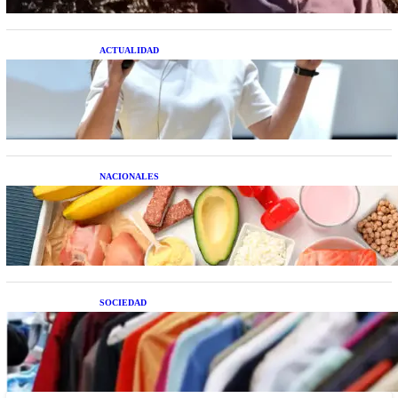
ACTUALIDAD
La startup creada por una salteña que busca
resolver el estrés financiero en Latinoamérica
NACIONALES
Nutrición inteligente: Cinco superalimentos de
temporada que deberías sumar a tu dieta este mes
SOCIEDAD
Las grandes marcas globales se suman a la
tendencia de la ropa de segunda mano premium