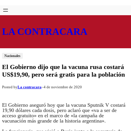
Saltar
Skip
al
to
contenido
content
LA CONTRACARA
Nacionales
El Gobierno dijo que la vacuna rusa costará
US$19,90, pero será gratis para la población
La contracara
4 de noviembre de 2020
Posted by
–
El Gobierno aseguró hoy que la vacuna Sputnik V costará
19,90 dólares cada dosis, pero aclaró que «va a ser de
acceso gratuito» en el marco de «la campaña de
vacunación más grande de la historia argentina».