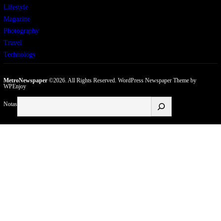
Lifestyle
Magazine
Photography
Travel
Technology
MetroNewspaper
©2026. All Rights Reserved.
WordPress Newspaper Theme
by
WPEnjoy
Buscar
Notas