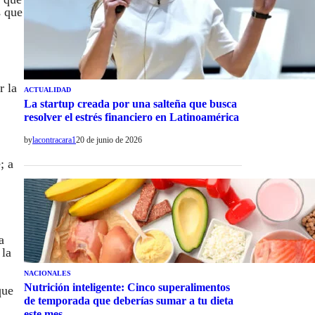
s que
r la
ACTUALIDAD
La startup creada por una salteña que busca
resolver el estrés financiero en Latinoamérica
by
lacontracara1
20 de junio de 2026
; a
a
 la
NACIONALES
Nutrición inteligente: Cinco superalimentos
que
de temporada que deberías sumar a tu dieta
este mes