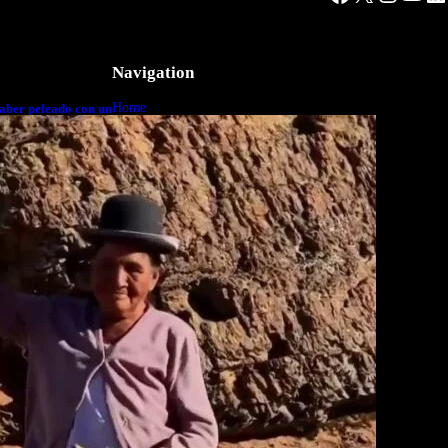
Navigation
Home
aber peleado con un
o a cuerpo
Business
Lifestyle
Magazine
Photography
Travel
Technology