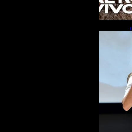
L
b
L