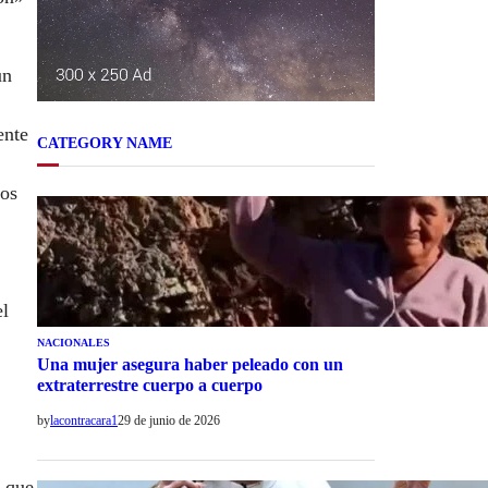
un
ente
CATEGORY NAME
los
el
NACIONALES
Una mujer asegura haber peleado con un
extraterrestre cuerpo a cuerpo
by
lacontracara1
29 de junio de 2026
ó que