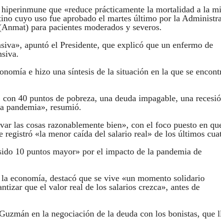
o hiperinmune que «reduce prácticamente la mortalidad a la m
ntino cuyo uso fue aprobado el martes último por la Administr
Anmat) para pacientes moderados y severos.
ensiva», apuntó el Presidente, que explicó que un enfermo de
nsiva.
conomía e hizo una síntesis de la situación en la que se encont
 con 40 puntos de pobreza, una deuda impagable, una recesi
 la pandemia», resumió.
evar las cosas razonablemente bien», con el foco puesto en qu
e registró «la menor caída del salario real» de los últimos cua
 sido 10 puntos mayor» por el impacto de la pandemia de
 la economía, destacó que se vive «un momento solidario
tizar que el valor real de los salarios crezca», antes de
Guzmán en la negociación de la deuda con los bonistas, que l