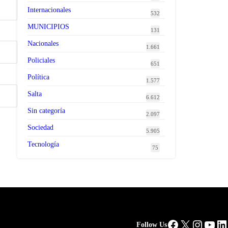
Internacionales
532
MUNICIPIOS
131
Nacionales
1.661
Policiales
651
Política
1.577
Salta
6.612
Sin categoría
2.097
Sociedad
5.905
Tecnología
75
Facebook
X
Instag
You
Li
Follow Us