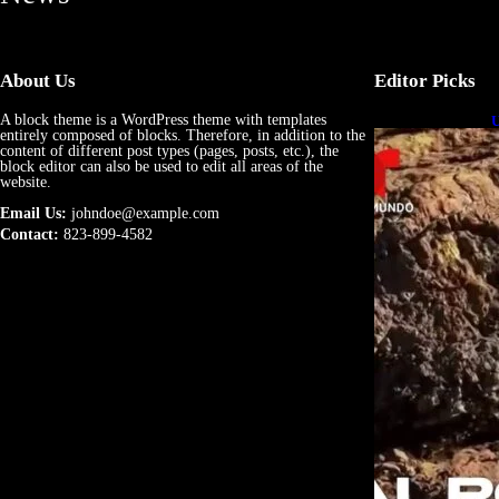
About Us
Editor Picks
A block theme is a WordPress theme with templates
U
entirely composed of blocks. Therefore, in addition to the
e
content of different post types (pages, posts, etc.), the
block editor can also be used to edit all areas of the
website.
Email Us:
johndoe@example.com
Contact:
823-899-4582