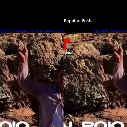
Popular Posts
na mujer asegura haber peleado con un
Una mujer asegura h
xtraterrestre cuerpo a cuerpo
extraterrestre cuerp