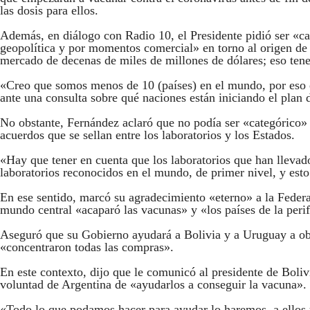
las dosis para ellos.
Además, en diálogo con Radio 10, el Presidente pidió ser «c
geopolítica y por momentos comercial» en torno al origen de 
mercado de decenas de miles de millones de dólares; eso ten
«Creo que somos menos de 10 (países) en el mundo, por eso e
ante una consulta sobre qué naciones están iniciando el plan
No obstante, Fernández aclaró que no podía ser «categórico» 
acuerdos que se sellan entre los laboratorios y los Estados.
«Hay que tener en cuenta que los laboratorios que han llevado
laboratorios reconocidos en el mundo, de primer nivel, y esto 
En ese sentido, marcó su agradecimiento «eterno» a la Federac
mundo central «acaparó las vacunas» y «los países de la peri
Aseguró que su Gobierno ayudará a Bolivia y a Uruguay a obte
«concentraron todas las compras».
En este contexto, dijo que le comunicó al presidente de Bolivi
voluntad de Argentina de «ayudarlos a conseguir la vacuna».
«Todo lo que podamos hacer para ayudar lo haremos, a ellos y