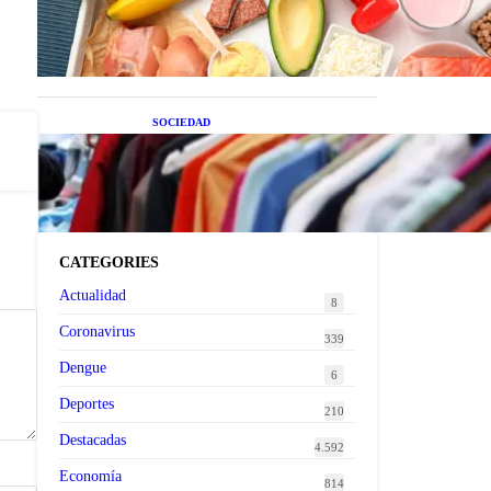
superalimentos de temporada
que deberías sumar a tu dieta
este mes
SOCIEDAD
Las grandes marcas globales
se suman a la tendencia de la
ropa de segunda mano
premium
CATEGORIES
Actualidad
8
Coronavirus
339
Dengue
6
Deportes
210
Destacadas
4.592
Economía
814