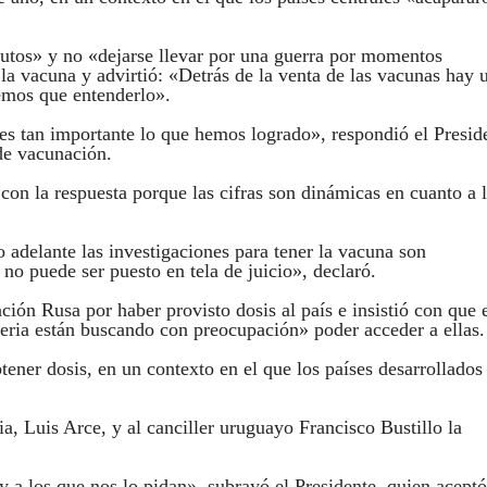
autos» y no «dejarse llevar por una guerra por momentos
la vacuna y advirtió: «Detrás de la venta de las vacunas hay 
emos que entenderlo».
s tan importante lo que hemos logrado», respondió el Presid
 de vacunación.
con la respuesta porque las cifras son dinámicas en cuanto a 
 adelante las investigaciones para tener la vacuna son
no puede ser puesto en tela de juicio», declaró.
ión Rusa por haber provisto dosis al país e insistió con que 
feria están buscando con preocupación» poder acceder a ellas.
ner dosis, en un contexto en el que los países desarrollados
a, Luis Arce, y al canciller uruguayo Francisco Bustillo la
 a los que nos lo pidan», subrayó el Presidente, quien acept