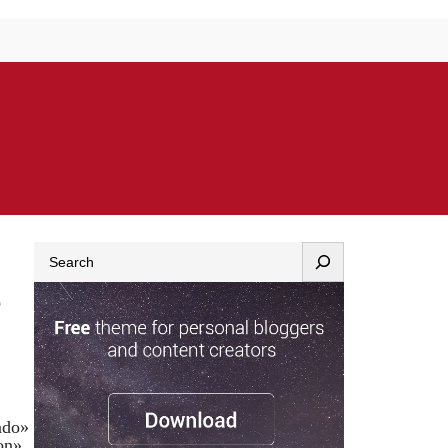
Search
e
ndo»
on»