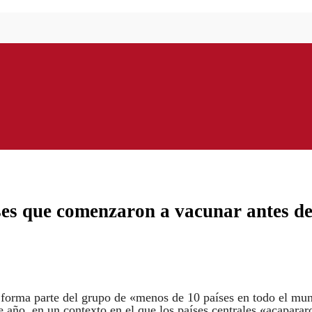
ses que comenzaron a vacunar antes d
 forma parte del grupo de «menos de 10 países en todo el mu
 año, en un contexto en el que los países centrales «acaparar