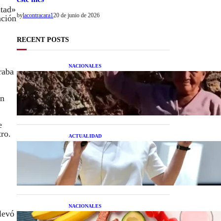
itad»
by
lacontracara1
20 de junio de 2026
ación
RECENT POSTS
NACIONALES
raba
Una mujer asegura haber
peleado con un extraterrestre
cuerpo a cuerpo
ón
e
tro.
ACTUALIDAD
La startup creada por una
salteña que busca resolver el
estrés financiero en
Latinoamérica
NACIONALES
levó
Nutrición inteligente: Cinco