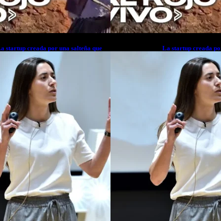
a startup creada por una salteña que
La startup creada po
usca resolver el estrés financiero en
busca resolver el est
atinoamérica
Latinoamérica