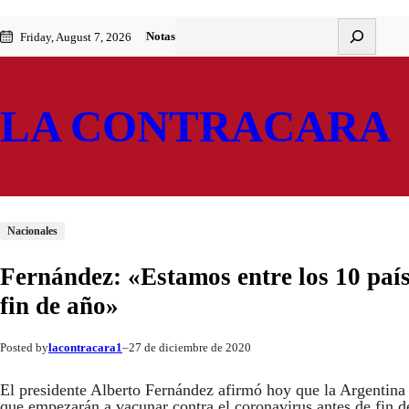
Saltar
Skip
Buscar
Notas
Friday, August 7, 2026
al
to
contenido
content
LA CONTRACARA
Nacionales
Fernández: «Estamos entre los 10 paí
fin de año»
lacontracara1
27 de diciembre de 2020
Posted by
–
El presidente Alberto Fernández afirmó hoy que la Argentina
que empezarán a vacunar contra el coronavirus antes de fin de