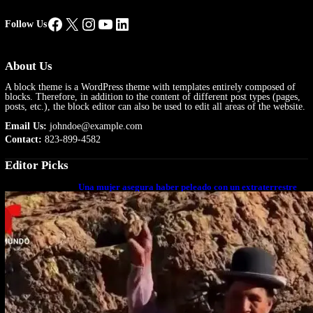
Facebook
X
Instagram
YouTube
LinkedIn
Follow Us
About Us
A block theme is a WordPress theme with templates entirely composed of
blocks. Therefore, in addition to the content of different post types (pages,
posts, etc.), the block editor can also be used to edit all areas of the website.
Email Us:
johndoe@example.com
Contact:
823-899-4582
Editor Picks
Una mujer asegura haber peleado con un extraterrestre
cuerpo a cuerpo