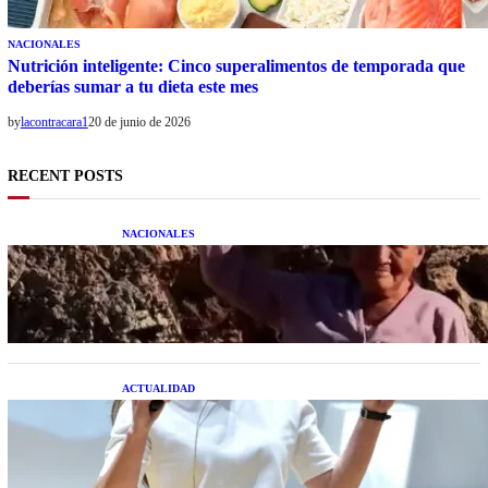
NACIONALES
Nutrición inteligente: Cinco superalimentos de temporada que
deberías sumar a tu dieta este mes
by
lacontracara1
20 de junio de 2026
RECENT POSTS
NACIONALES
Una mujer asegura haber peleado con un
extraterrestre cuerpo a cuerpo
ACTUALIDAD
La startup creada por una salteña que busca
resolver el estrés financiero en Latinoamérica