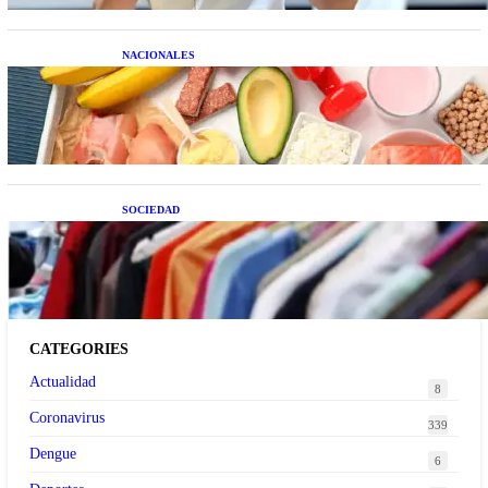
NACIONALES
Nutrición inteligente: Cinco superalimentos de
temporada que deberías sumar a tu dieta este mes
SOCIEDAD
Las grandes marcas globales se suman a la
tendencia de la ropa de segunda mano premium
CATEGORIES
Actualidad
8
Coronavirus
339
Dengue
6