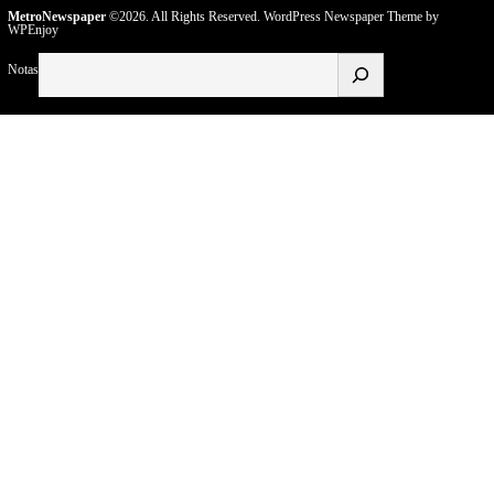
MetroNewspaper
©2026. All Rights Reserved.
WordPress Newspaper Theme
by
WPEnjoy
Buscar
Notas