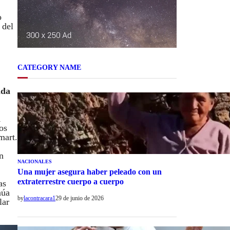
o
 del
CATEGORY NAME
ida
a
os
mart.
n
NACIONALES
Una mujer asegura haber peleado con un
extraterrestre cuerpo a cuerpo
as
núa
by
lacontracara1
29 de junio de 2026
lar