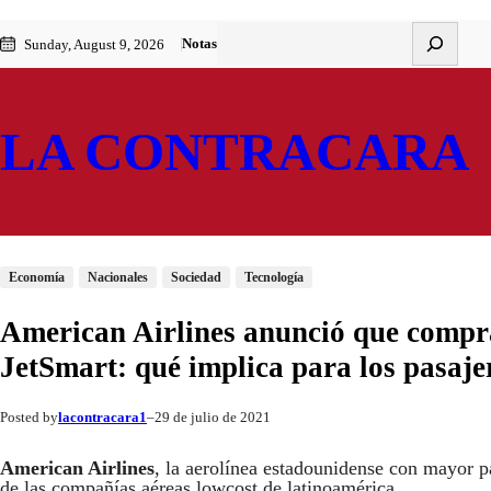
Saltar
Skip
Buscar
Notas
Sunday, August 9, 2026
al
to
contenido
content
LA CONTRACARA
Economía
Nacionales
Sociedad
Tecnología
American Airlines anunció que comprar
JetSmart: qué implica para los pasaje
lacontracara1
29 de julio de 2021
Posted by
–
American Airlines
, la aerolínea estadounidense con mayor p
de las compañías aéreas lowcost de latinoamérica.