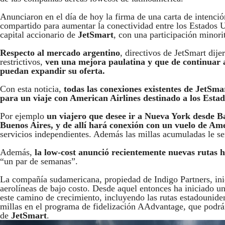
Anunciaron en el día de hoy la firma de una carta de intenc
compartido para aumentar la conectividad entre los Estados
capital accionario de
JetSmart
, con una participación minorit
Respecto al mercado argentino
, directivos de JetSmart dij
restrictivos,
ven una mejora paulatina y que de continuar a
puedan expandir su oferta.
Con esta noticia,
todas las conexiones existentes de JetSm
para un viaje con American Airlines destinado a los Estad
Por ejemplo
un viajero que desee ir a Nueva York desde Ba
Buenos Aires, y de allí hará conexión con un vuelo de A
servicios independientes. Además las millas acumuladas le s
Además,
la low-cost anunció recientemente nuevas rutas 
“un par de semanas”.
La compañía sudamericana, propiedad de Indigo Partners, ini
aerolíneas de bajo costo. Desde aquel entonces ha iniciado un
este camino de crecimiento, incluyendo las rutas estadouniden
millas en el programa de fidelización AAdvantage, que podrán
de
JetSmart
.