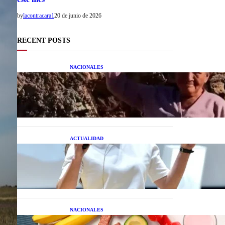
by
lacontracara1
20 de junio de 2026
RECENT POSTS
NACIONALES
Una mujer asegura haber
peleado con un extraterrestre
cuerpo a cuerpo
ACTUALIDAD
La startup creada por una
salteña que busca resolver el
estrés financiero en
Latinoamérica
NACIONALES
Nutrición inteligente: Cinco