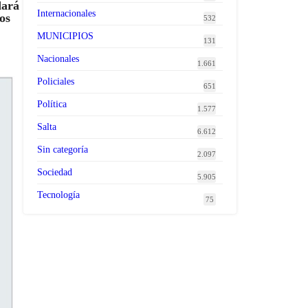
dará
Internacionales
os
532
MUNICIPIOS
131
Nacionales
1.661
Policiales
651
Política
1.577
Salta
6.612
Sin categoría
2.097
Sociedad
5.905
Tecnología
75