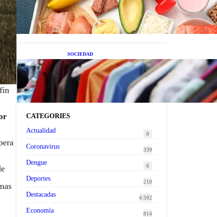
superalimentos de temporada
que deberías sumar a tu dieta
este mes
SOCIEDAD
Las grandes marcas globales
se suman a la tendencia de la
ropa de segunda mano
fin
premium
or
CATEGORIES
Actualidad
8
pera
Coronavirus
n
339
Dengue
6
de
Deportes
210
rmas
Destacadas
4.592
Economía
814