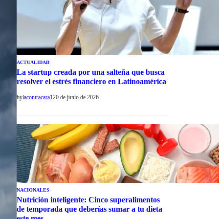
ACTUALIDAD
La startup creada por una salteña que busca
resolver el estrés financiero en Latinoamérica
by
lacontracara1
20 de junio de 2026
NACIONALES
Nutrición inteligente: Cinco superalimentos
de temporada que deberías sumar a tu dieta
este mes