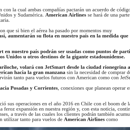
ión con la cual ambas compañías pactarán un acuerdo de códig
 Unidos y Sudamérica.
American Airlines
se hará de una parte
aria.
eron que si bien el aérea ha pasado por momentos muy
sí, aumentarán su flota en nuestro país en la medida que
art en nuestro país podrán ser usadas como puntos de part
os Unidos u otros destinos de la gigante estadounidense.
riloche, volará con JetSmart desde la ciudad rionegrina 
merican hacia la gran manzana
sin la necesidad de comprar d
ervirán tanto para vuelos futuros con American como con JetS
hacia Posadas y Corrientes
, conexiones que planean operar e
ció sus operaciones en el año 2016 en Chile con el boom de l
a feroz expansión en nuestra región y, con esta noticia, conti
ses, a través de las cuales los clientes podrán también acumu
 utilizar tanto para vuelos de
American Airlines
como