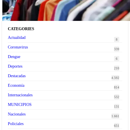
tendencia de la ropa de segunda mano premium
CATEGORIES
Actualidad
8
Coronavirus
339
Dengue
6
Deportes
210
Destacadas
4.592
Economía
814
Internacionales
532
MUNICIPIOS
131
Nacionales
1.661
Policiales
651