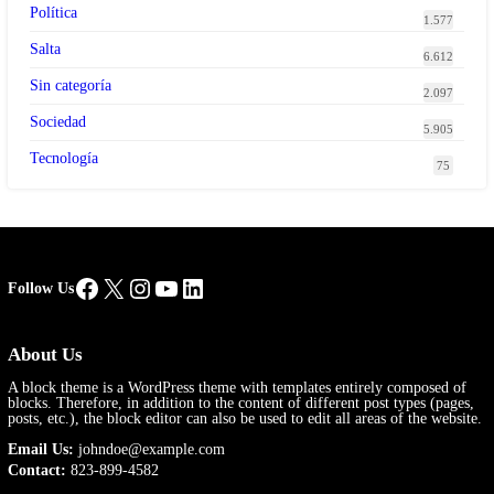
Política
1.577
Salta
6.612
Sin categoría
2.097
Sociedad
5.905
Tecnología
75
Facebook
X
Instagram
YouTube
LinkedIn
Follow Us
About Us
A block theme is a WordPress theme with templates entirely composed of
blocks. Therefore, in addition to the content of different post types (pages,
posts, etc.), the block editor can also be used to edit all areas of the website.
Email Us:
johndoe@example.com
Contact:
823-899-4582