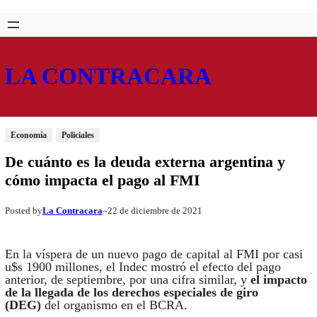
Saltar
Skip
al
to
contenido
content
LA CONTRACARA
Economía
Policiales
De cuánto es la deuda externa argentina y
cómo impacta el pago al FMI
La Contracara
22 de diciembre de 2021
Posted by
–
En la víspera de un nuevo pago de capital al FMI por casi
u$s 1900 millones, el Indec mostró el efecto del pago
anterior, de septiembre, por una cifra similar, y
el impacto
de la llegada de los derechos especiales de giro
(DEG)
del organismo en el BCRA.