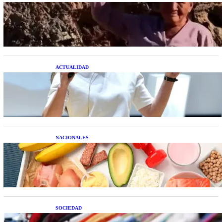
Una mujer asegura haber peleado con un
extraterrestre cuerpo a cuerpo
ACTUALIDAD
La startup creada por una salteña que busca
resolver el estrés financiero en Latinoamérica
NACIONALES
Nutrición inteligente: Cinco superalimentos de
temporada que deberías sumar a tu dieta este mes
SOCIEDAD
Las grandes marcas globales se suman a la