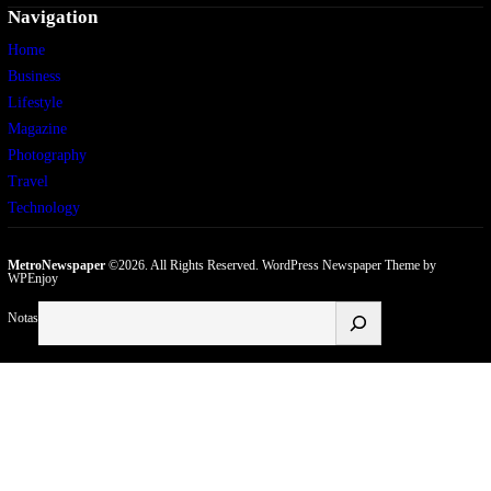
Navigation
Home
Business
Lifestyle
Magazine
Photography
Travel
Technology
MetroNewspaper
©2026. All Rights Reserved.
WordPress Newspaper Theme
by
WPEnjoy
Buscar
Notas