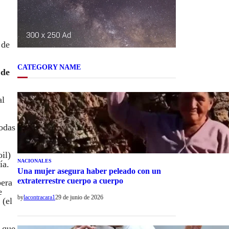
 de
CATEGORY NAME
 de
al
odas
il)
NACIONALES
ía.
Una mujer asegura haber peleado con un
extraterrestre cuerpo a cuerpo
pera
e
by
lacontracara1
29 de junio de 2026
 (el
n que