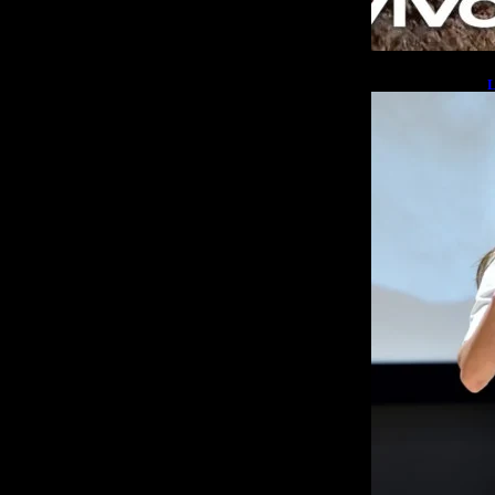
L
b
L