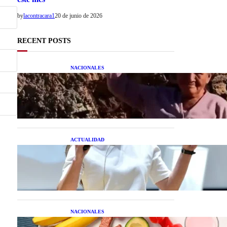
by
lacontracara1
20 de junio de 2026
RECENT POSTS
NACIONALES
Una mujer asegura haber
peleado con un extraterrestre
cuerpo a cuerpo
ACTUALIDAD
La startup creada por una
salteña que busca resolver el
estrés financiero en
Latinoamérica
NACIONALES
Nutrición inteligente: Cinco