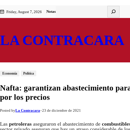
Saltar
Skip
Buscar
Notas
Friday, August 7, 2026
al
to
contenido
content
LA CONTRACARA
Economía
Política
Nafta: garantizan abastecimiento para 
por los precios
La Contracara
23 de diciembre de 2021
Posted by
–
Las
petroleras
aseguraron el abastecimiento de
combustible
sector privado aseguran que hay un atraso considerable de lo