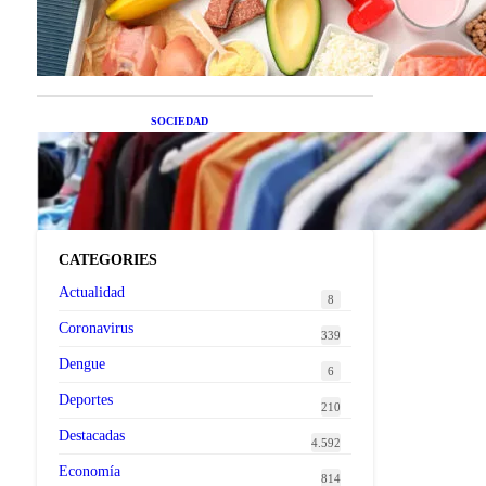
superalimentos de temporada
que deberías sumar a tu dieta
este mes
SOCIEDAD
Las grandes marcas globales
se suman a la tendencia de la
ropa de segunda mano
premium
CATEGORIES
Actualidad
8
Coronavirus
339
Dengue
6
Deportes
210
Destacadas
4.592
Economía
814