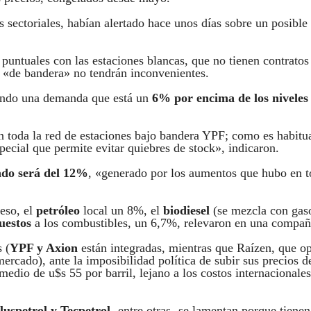
s sectoriales, habían alertado hace unos días sobre un posible
puntuales con las estaciones blancas, que no tienen contratos
o «de bandera» no tendrán inconvenientes.
ciendo una demanda que está un
6% por encima de los niveles
n toda la red de estaciones bajo bandera YPF; como es habitu
special que permite evitar quiebres de stock», indicaron.
ado será del 12%
, «generado por los aumentos que hubo en t
peso, el
petróleo
local un 8%, el
biodiesel
(se mezcla con gaso
uestos
a los combustibles, un 6,7%, relevaron en una compañ
 (
YPF y Axion
están integradas, mientras que Raízen, que o
mercado), ante la imposibilidad política de subir sus precios d
edio de u$s 55 por barril, lejano a los costos internacionales
luspetrol y Tecpetrol
-entre otras- se lamentan porque tiene