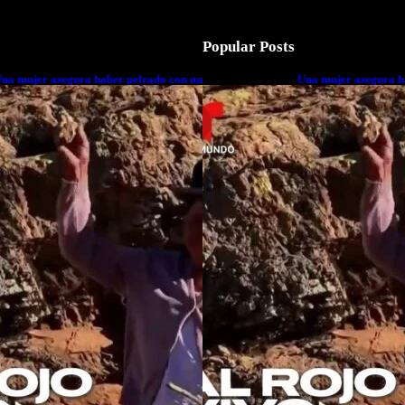
Popular Posts
na mujer asegura haber peleado con un
Una mujer asegura h
xtraterrestre cuerpo a cuerpo
extraterrestre cuerp