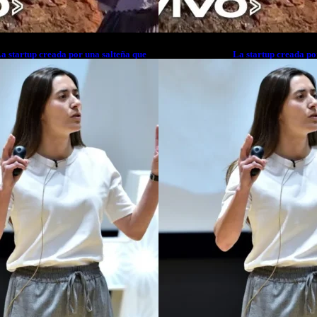
a startup creada por una salteña que
La startup creada po
usca resolver el estrés financiero en
busca resolver el est
atinoamérica
Latinoamérica