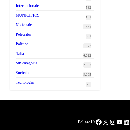
Internacionales
532
MUNICIPIOS
131
Nacionales
1.661
Policiales
651
Política
1.577
Salta
6.612
Sin categoría
2.097
Sociedad
5.905
Tecnología
75
Facebook
X
Instag
You
Li
Follow Us