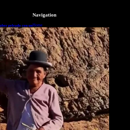
Navigation
Home
aber peleado con un
o a cuerpo
Business
Lifestyle
Magazine
Photography
Travel
Technology