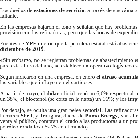
Los dueños de
estaciones de servicio
, a través de sus cámara
faltante.
En las empresas bajaron el tono y señalan que hay problemas 
provisión con las refinadoras, pero que las bocas de expendi
Fuentes de
YPF
dijeron que la petrolera estatal está abaste
diciembre de 2019
.
«Sin embargo, no se registran problemas de abastecimiento e
para esta altura del año, se establece un operativo logístico e
Según indicaron en una empresa, en enero
el atraso acumul
las variables que influyen en el surtidor».
A partir de mayo, el
dólar
oficial trepó un 6,6% respecto al 
un 38%, el bioetanol (se corta en la nafta) un 16%; y los
imp
Por debajo, se oculta una gran pelea sectorial. Las refinadoras
la marca
Shell
, y Trafigura, dueña de
Puma Energy
, van al 
venta al público, compran el crudo a las productoras a un prom
petróleo ronda los u$s 75 en el mundo).
Así, algunas firmas independientes como
Vista Oil & Gas, P