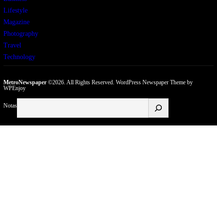
Lifestyle
Magazine
Photography
Travel
Technology
MetroNewspaper
©2026. All Rights Reserved.
WordPress Newspaper Theme
by
WPEnjoy
Buscar
Notas