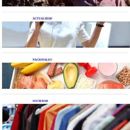
ACTUALIDAD
La startup creada por una salteña que busca
resolver el estrés financiero en Latinoamérica
NACIONALES
Nutrición inteligente: Cinco superalimentos de
temporada que deberías sumar a tu dieta este mes
SOCIEDAD
Las grandes marcas globales se suman a la
tendencia de la ropa de segunda mano premium