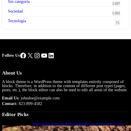
Sin categoría
2.097
Sociedad
5.905
Tecnología
75
Facebook
X
Instagram
YouTube
LinkedIn
Follow Us
About Us
A block theme is a WordPress theme with templates entirely composed of
blocks. Therefore, in addition to the content of different post types (pages,
posts, etc.), the block editor can also be used to edit all areas of the website.
Email Us:
johndoe@example.com
Contact:
823-899-4582
Editor Picks
Una mujer asegura haber peleado con un extraterrestre
cuerpo a cuerpo