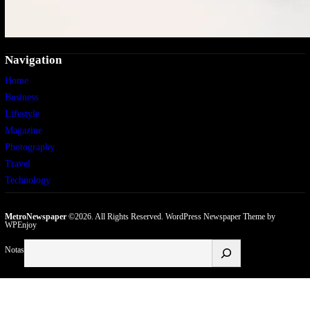
Navigation
Home
Business
Lifestyle
Magazine
Photography
Travel
Technology
MetroNewspaper
©2026. All Rights Reserved.
WordPress Newspaper Theme
by
WPEnjoy
Buscar
Notas