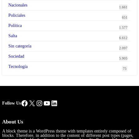
Nacionales
1.661
Policiales
651
Política
1.577
Salta
6.612
Sin categoría
2.097
Sociedad
5.905
Tecnología
75
Facebook
X
Instagram
YouTube
LinkedIn
Follow Us
About Us
A block theme is a WordPress theme with templates entirely composed of
blocks. Therefore, in addition to the content of different post types (pages,