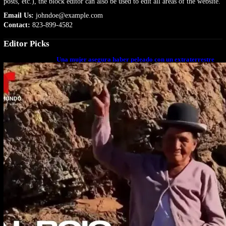
posts, etc.), the block editor can also be used to edit all areas of the website.
Email Us:
johndoe@example.com
Contact:
823-899-4582
Editor Picks
Una mujer asegura haber peleado con un extraterrestre
cuerpo a cuerpo