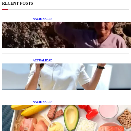
RECENT POSTS
NACIONALES
Una mujer asegura haber peleado con un
extraterrestre cuerpo a cuerpo
ACTUALIDAD
La startup creada por una salteña que busca
resolver el estrés financiero en Latinoamérica
NACIONALES
Nutrición inteligente: Cinco superalimentos de
temporada que deberías sumar a tu dieta este mes