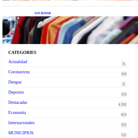
SOCIEDAD
Las grandes marcas globales se suman a la
tendencia de la ropa de segunda mano premium
CATEGORIES
Actualidad
8
Coronavirus
339
Dengue
6
Deportes
210
Destacadas
4.592
Economía
814
Internacionales
532
MUNICIPIOS
131