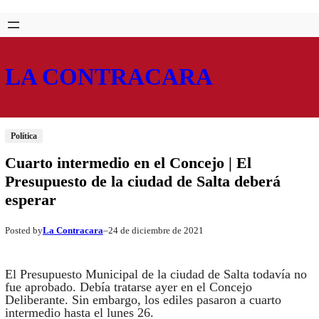
Saltar
Skip
al
to
contenido
content
LA CONTRACARA
Política
Cuarto intermedio en el Concejo | El
Presupuesto de la ciudad de Salta deberá
esperar
La Contracara
24 de diciembre de 2021
Posted by
–
El Presupuesto Municipal de la ciudad de Salta todavía no
fue aprobado. Debía tratarse ayer en el Concejo
Deliberante. Sin embargo, los ediles pasaron a cuarto
intermedio hasta el lunes 26.