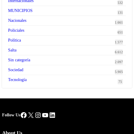
Internacionales
532
MUNICIPIOS
131
Nacionales
1.661
Policiales
651
Política
1.577
Salta
6.612
Sin categoría
2.097
Sociedad
5.905
Tecnología
75
Facebook
X
Instagram
YouTube
LinkedIn
Follow Us
About Us