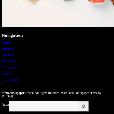
Navigation
Home
Business
Lifestyle
Magazine
Photography
Travel
Technology
MetroNewspaper
©2026. All Rights Reserved.
WordPress Newspaper Theme
by
WPEnjoy
Buscar
Notas