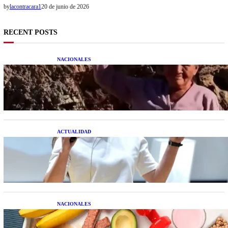
by
lacontracara1
20 de junio de 2026
RECENT POSTS
NACIONALES
Una mujer asegura haber peleado con un
extraterrestre cuerpo a cuerpo
ACTUALIDAD
La startup creada por una salteña que busca
resolver el estrés financiero en Latinoamérica
NACIONALES
Nutrición inteligente: Cinco superalimentos de
temporada que deberías sumar a tu dieta este mes