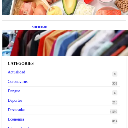
SOCIEDAD
Las grandes marcas globales se suman a la
tendencia de la ropa de segunda mano premium
CATEGORIES
Actualidad
8
Coronavirus
339
Dengue
6
Deportes
210
Destacadas
4.592
Economía
814