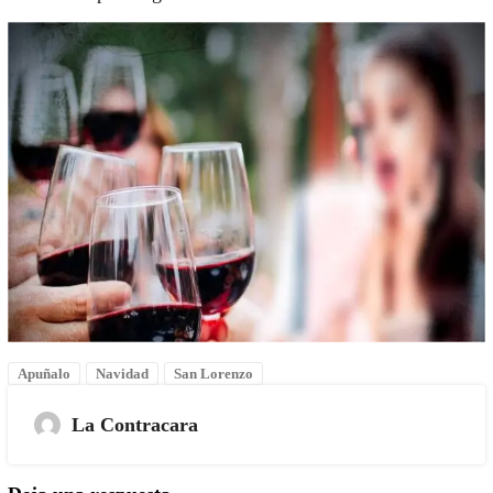
Apuñalo
Navidad
San Lorenzo
La Contracara