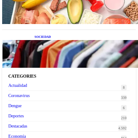
temporada que deberías sumar a tu dieta este mes
SOCIEDAD
Las grandes marcas globales se suman a la
tendencia de la ropa de segunda mano premium
CATEGORIES
Actualidad
8
Coronavirus
339
Dengue
6
Deportes
210
Destacadas
4.592
Economía