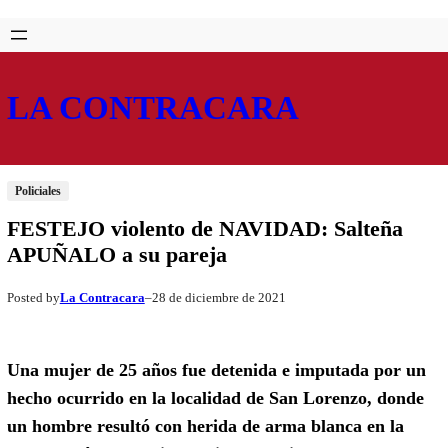
Saltar
Skip
al
to
contenido
content
LA CONTRACARA
Policiales
FESTEJO violento de NAVIDAD: Salteña
APUÑALO a su pareja
La Contracara
28 de diciembre de 2021
Posted by
–
Una mujer de 25 años fue detenida e imputada por un
hecho ocurrido en la localidad de San Lorenzo, donde
un hombre resultó con herida de arma blanca en la