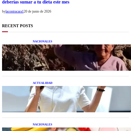
deberías sumar a tu dieta este mes
by
lacontracara1
20 de junio de 2026
RECENT POSTS
NACIONALES
Una mujer asegura haber peleado con un
extraterrestre cuerpo a cuerpo
ACTUALIDAD
La startup creada por una salteña que busca
resolver el estrés financiero en Latinoamérica
NACIONALES
Nutrición inteligente: Cinco superalimentos de