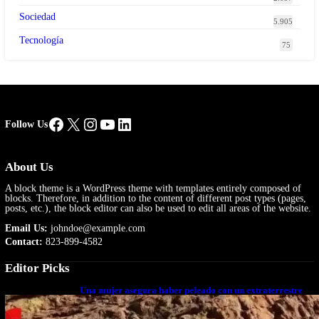
Sociedad
5.905
Tecnología
75
Facebook
X
Instagram
YouTube
LinkedIn
Follow Us
About Us
A block theme is a WordPress theme with templates entirely composed of
blocks. Therefore, in addition to the content of different post types (pages,
posts, etc.), the block editor can also be used to edit all areas of the website.
Email Us:
johndoe@example.com
Contact:
823-899-4582
Editor Picks
Una mujer asegura haber peleado con un extraterrestre
cuerpo a cuerpo