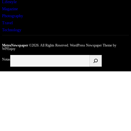
Lifestyle
Magazine
Photography
Travel
Technology
MetroNewspaper
©2026. All Rights Reserved.
WordPress Newspaper Theme
by
WPEnjoy
Buscar
Notas