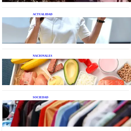
ACTUALIDAD
La startup creada por una salteña que busca
resolver el estrés financiero en Latinoamérica
NACIONALES
Nutrición inteligente: Cinco superalimentos de
temporada que deberías sumar a tu dieta este mes
SOCIEDAD
Las grandes marcas globales se suman a la
tendencia de la ropa de segunda mano premium