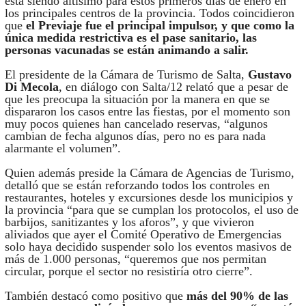
está siendo altísimo para estos primeros días de enero en
los principales centros de la provincia. Todos coincidieron
que
el Previaje fue el principal impulsor, y que como la
única medida restrictiva es el pase sanitario, las
personas vacunadas se están animando a salir.
El presidente de la Cámara de Turismo de Salta,
Gustavo
Di Mecola
, en diálogo con Salta/12 relató que a pesar de
que les preocupa la situación por la manera en que se
dispararon los casos entre las fiestas, por el momento son
muy pocos quienes han cancelado reservas, “algunos
cambian de fecha algunos días, pero no es para nada
alarmante el volumen”.
Quien además preside la Cámara de Agencias de Turismo,
detalló que se están reforzando todos los controles en
restaurantes, hoteles y excursiones desde los municipios y
la provincia “para que se cumplan los protocolos, el uso de
barbijos, sanitizantes y los aforos”, y que vivieron
aliviados que ayer el Comité Operativo de Emergencias
solo haya decidido suspender solo los eventos masivos de
más de 1.000 personas, “queremos que nos permitan
circular, porque el sector no resistiría otro cierre”.
También destacó como positivo que
más del 90% de las