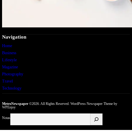
Navigation
Home
Business
Lifestyle
Magazine
Photography
Travel
Technology
MetroNewspaper
©2026. All Rights Reserved.
WordPress Newspaper Theme
by
WPEnjoy
Buscar
Notas