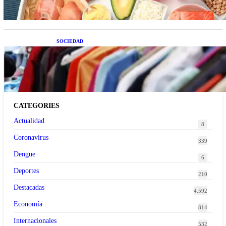
SOCIEDAD
Las grandes marcas globales se suman a la
tendencia de la ropa de segunda mano premium
CATEGORIES
Actualidad
8
Coronavirus
339
Dengue
6
Deportes
210
Destacadas
4.592
Economía
814
Internacionales
532