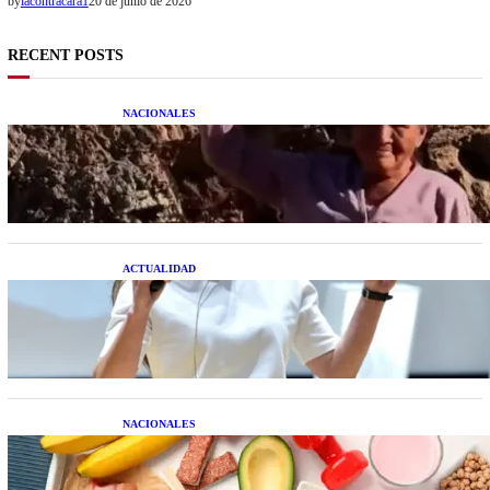
by
lacontracara1
20 de junio de 2026
RECENT POSTS
NACIONALES
Una mujer asegura haber peleado con un
extraterrestre cuerpo a cuerpo
ACTUALIDAD
La startup creada por una salteña que busca
resolver el estrés financiero en Latinoamérica
NACIONALES
Nutrición inteligente: Cinco superalimentos de
temporada que deberías sumar a tu dieta este mes