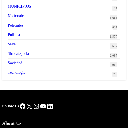
MUNICIPIOS
131
Nacionales
1.661
Policiales
651
Política
1.577
Salta
6.612
Sin categoría
2.097
Sociedad
5.905
Tecnología
75
Facebook
X
Instagram
YouTube
LinkedIn
Follow Us
About Us