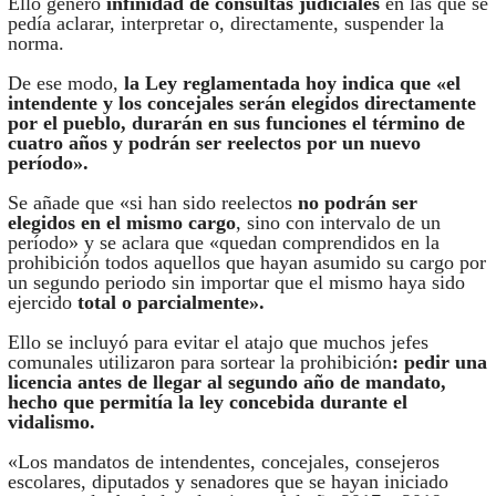
Ello generó
infinidad de consultas judiciales
en las que se
pedía aclarar, interpretar o, directamente, suspender la
norma.
De ese modo,
la Ley reglamentada hoy indica que «el
intendente y los concejales serán elegidos directamente
por el pueblo, durarán en sus funciones el término de
cuatro años y podrán ser reelectos por un nuevo
período».
Se añade que «si han sido reelectos
no podrán ser
elegidos en el mismo cargo
, sino con intervalo de un
período» y se aclara que «quedan comprendidos en la
prohibición todos aquellos que hayan asumido su cargo por
un segundo periodo sin importar que el mismo haya sido
ejercido
total o parcialmente».
Ello se incluyó para evitar el atajo que muchos jefes
comunales utilizaron para sortear la prohibición
: pedir una
licencia antes de llegar al segundo año de mandato,
hecho que permitía la ley concebida durante el
vidalismo.
«Los mandatos de intendentes, concejales, consejeros
escolares, diputados y senadores que se hayan iniciado