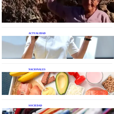
Una mujer asegura haber peleado con un
extraterrestre cuerpo a cuerpo
ACTUALIDAD
La startup creada por una salteña que busca
resolver el estrés financiero en Latinoamérica
NACIONALES
Nutrición inteligente: Cinco superalimentos de
temporada que deberías sumar a tu dieta este mes
SOCIEDAD
Las grandes marcas globales se suman a la