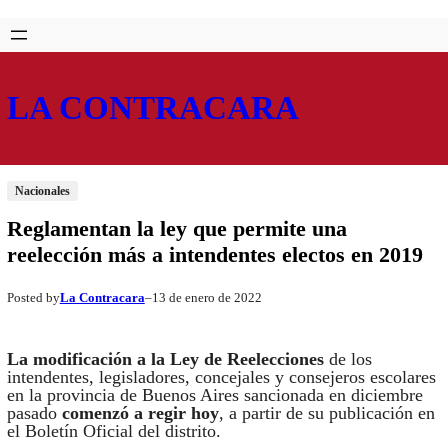
Saltar
Skip
al
to
contenido
content
LA CONTRACARA
Nacionales
Reglamentan la ley que permite una
reelección más a intendentes electos en 2019
La Contracara
13 de enero de 2022
Posted by
–
La modificación a la Ley de Reelecciones
de los
intendentes, legisladores, concejales y consejeros escolares
en la provincia de Buenos Aires sancionada en diciembre
pasado
comenzó a regir hoy
, a partir de su publicación en
el Boletín Oficial del distrito.