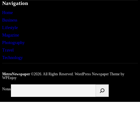
Navigation
Home
Business
Lifestyle
Magazine
Photography
Travel
Technology
MetroNewspaper
©2026. All Rights Reserved.
WordPress Newspaper Theme
by
WPEnjoy
Buscar
Notas