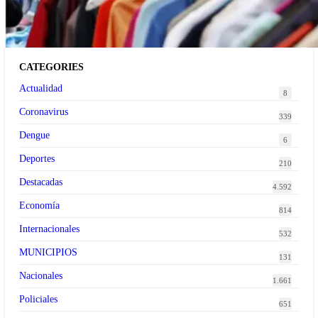
tendencia de la ropa de segunda mano premium
CATEGORIES
Actualidad
8
Coronavirus
339
Dengue
6
Deportes
210
Destacadas
4.592
Economía
814
Internacionales
532
MUNICIPIOS
131
Nacionales
1.661
Policiales
651