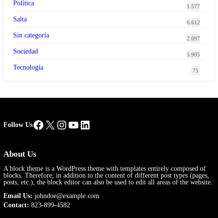
Política
1.577
Salta
6.612
Sin categoría
2.097
Sociedad
5.905
Tecnología
75
Facebook
X
Instagram
YouTube
LinkedIn
Follow Us
About Us
A block theme is a WordPress theme with templates entirely composed of
blocks. Therefore, in addition to the content of different post types (pages,
posts, etc.), the block editor can also be used to edit all areas of the website.
Email Us:
johndoe@example.com
Contact:
823-899-4582