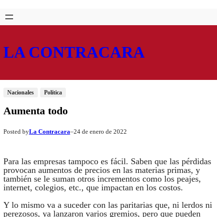
Saltar
Skip
al
to
contenido
content
LA CONTRACARA
Nacionales
Política
Aumenta todo
La Contracara
24 de enero de 2022
Posted by
–
Para las empresas tampoco es fácil. Saben que las pérdidas
provocan aumentos de precios en las materias primas, y
también se le suman otros incrementos como los peajes,
internet, colegios, etc., que impactan en los costos.
Y lo mismo va a suceder con las paritarias que, ni lerdos ni
perezosos, ya lanzaron varios gremios, pero que pueden