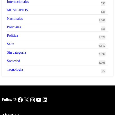
Internacionales
532
MUNICIPIOS
131
Nacionales
1.661
Policiales
651
Política
1.577
Salta
6.612
Sin categoría
2.097
Sociedad
5.905
Tecnología
75
Facebook
X
Instagram
YouTube
LinkedIn
Follow Us