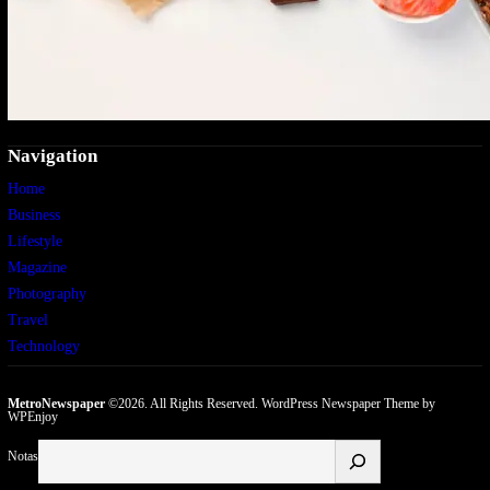
Navigation
Home
Business
Lifestyle
Magazine
Photography
Travel
Technology
MetroNewspaper
©2026. All Rights Reserved.
WordPress Newspaper Theme
by
WPEnjoy
Buscar
Notas