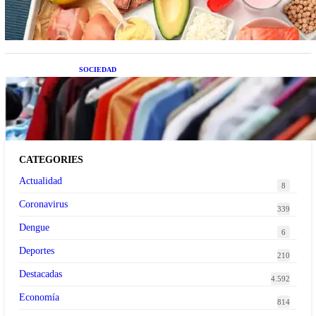
SOCIEDAD
Las grandes marcas globales se suman a la
tendencia de la ropa de segunda mano premium
CATEGORIES
Actualidad
8
Coronavirus
339
Dengue
6
Deportes
210
Destacadas
4.592
Economía
814