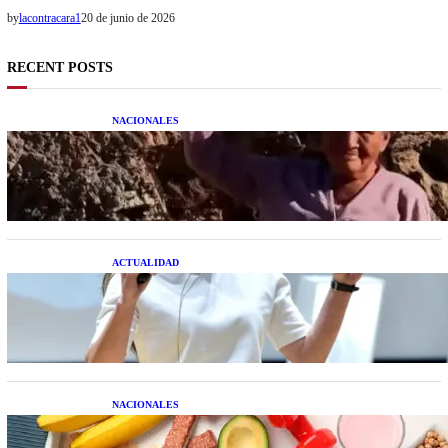
by
lacontracara1
20 de junio de 2026
RECENT POSTS
NACIONALES
Una mujer asegura haber peleado con un
extraterrestre cuerpo a cuerpo
ACTUALIDAD
La startup creada por una salteña que busca
resolver el estrés financiero en Latinoamérica
NACIONALES
Nutrición inteligente: Cinco superalimentos de
temporada que deberías sumar a tu dieta este mes