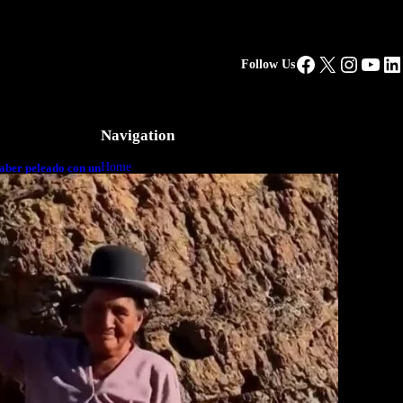
Facebook
X
Instag
You
Li
Follow Us
Navigation
Home
aber peleado con un
o a cuerpo
Business
Lifestyle
Magazine
Photography
Travel
Technology