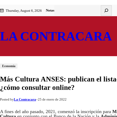
Saltar
Skip
Buscar
Notas
Thursday, August 6, 2026
al
to
contenido
content
LA CONTRACARA
Economía
Más Cultura ANSES: publican el listad
¿cómo consultar online?
La Contracara
25 de enero de 2022
Posted by
–
A fines del año pasado, 2021, comenzó la inscripción para
Má
Cultura
en conjunto con el Banco de la Nación y la
Adminis