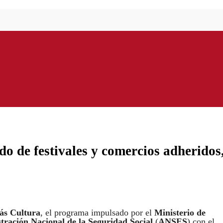
o de festivales y comercios adheridos
s Cultura
, el programa impulsado por el
Ministerio de
tración Nacional de la Seguridad Social
(
ANSES
) con el