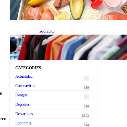
superalimentos de temporada
que deberías sumar a tu dieta
este mes
SOCIEDAD
Las grandes marcas globales
se suman a la tendencia de la
ropa de segunda mano
premium
CATEGORIES
Actualidad
8
Coronavirus
339
e
Dengue
6
Deportes
210
Destacadas
4.592
ero
Economía
814