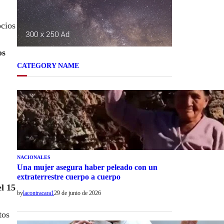
ocios
os
CATEGORY NAME
NACIONALES
Una mujer asegura haber peleado con un
extraterrestre cuerpo a cuerpo
el 15
by
lacontracara1
29 de junio de 2026
tos