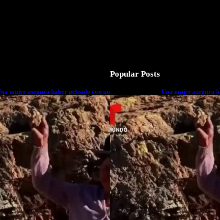
Popular Posts
na mujer asegura haber peleado con un
Una mujer asegura h
xtraterrestre cuerpo a cuerpo
extraterrestre cuerp