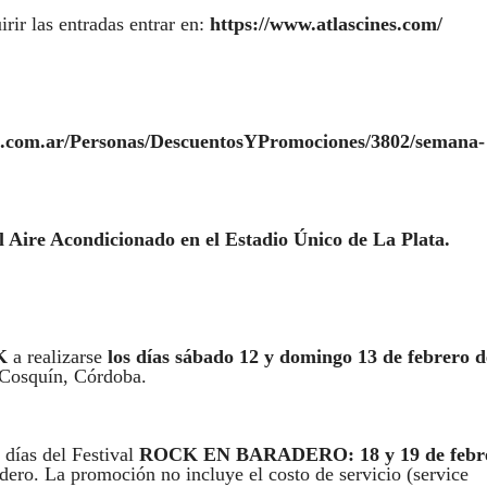
rir las entradas entrar en:
https://www.atlascines.com/
a.com.ar/Personas/DescuentosYPromociones/3802/semana-
 Aire Acondicionado en el Estadio Único de La Plata.
K
a realizarse
los días sábado 12 y domingo 13 de febrero d
 Cosquín, Córdoba.
 días del Festival
ROCK EN BARADERO: 18 y 19 de febr
adero. La promoción no incluye el costo de servicio (service