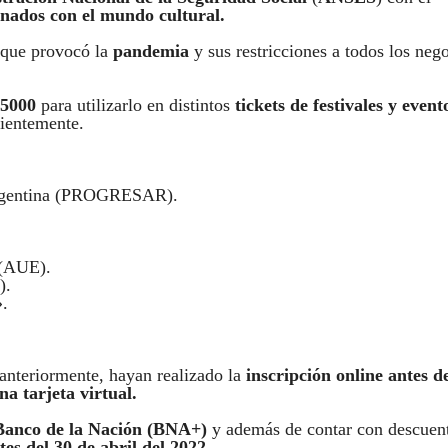
ionados con el mundo cultural.
que provocó la
pandemia
y sus restricciones a todos los neg
 5000
para utilizarlo en distintos
tickets de festivales y event
cientemente.
 Argentina (PROGRESAR).
 (AUE).
).
».
anteriormente, hayan realizado la
inscripción online antes d
a tarjeta virtual.
l Banco de la Nación (BNA+)
y además de contar con descuen
es del 30 de abril del 2022.