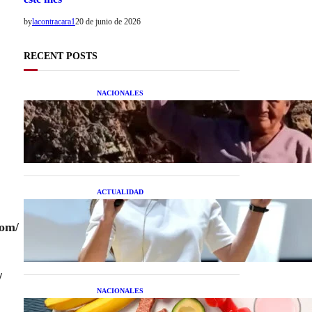
by
lacontracara1
20 de junio de 2026
RECENT POSTS
NACIONALES
Una mujer asegura haber
peleado con un extraterrestre
cuerpo a cuerpo
ACTUALIDAD
La startup creada por una
salteña que busca resolver el
com/
estrés financiero en
Latinoamérica
/
NACIONALES
Nutrición inteligente: Cinco