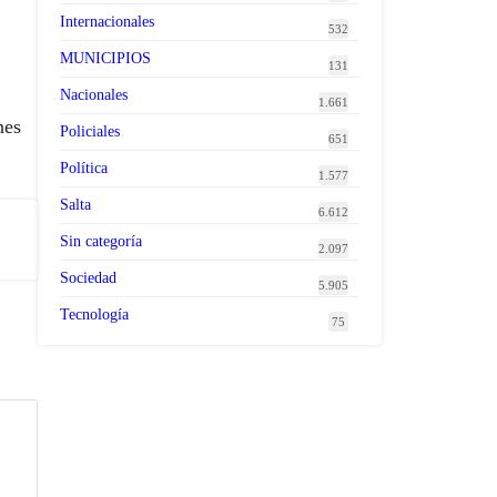
Internacionales
532
MUNICIPIOS
131
Nacionales
1.661
nes
Policiales
651
Política
1.577
Salta
6.612
Sin categoría
2.097
Sociedad
5.905
Tecnología
75