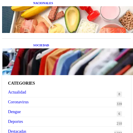
NACIONALES
Nutrición inteligente: Cinco superalimentos de
temporada que deberías sumar a tu dieta este mes
SOCIEDAD
Las grandes marcas globales se suman a la
tendencia de la ropa de segunda mano premium
CATEGORIES
Actualidad
8
Coronavirus
339
Dengue
6
Deportes
210
Destacadas