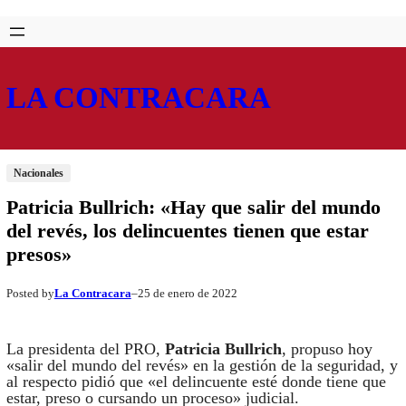
Saltar
Skip
al
to
contenido
content
LA CONTRACARA
Nacionales
Patricia Bullrich: «Hay que salir del mundo
del revés, los delincuentes tienen que estar
presos»
La Contracara
25 de enero de 2022
Posted by
–
La presidenta del PRO,
Patricia Bullrich
, propuso hoy
«salir del mundo del revés» en la gestión de la seguridad, y
al respecto pidió que «el delincuente esté donde tiene que
estar, preso o cursando un proceso» judicial.