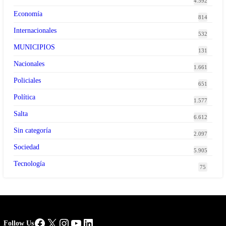
4.592
Economía
814
Internacionales
532
MUNICIPIOS
131
Nacionales
1.661
Policiales
651
Política
1.577
Salta
6.612
Sin categoría
2.097
Sociedad
5.905
Tecnología
75
Facebook
X
Instagram
YouTube
LinkedIn
Follow Us