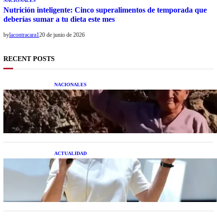
NACIONALES
Nutrición inteligente: Cinco superalimentos de temporada que
deberías sumar a tu dieta este mes
by
lacontracara1
20 de junio de 2026
RECENT POSTS
NACIONALES
Una mujer asegura haber peleado con un
extraterrestre cuerpo a cuerpo
ACTUALIDAD
La startup creada por una salteña que busca
resolver el estrés financiero en Latinoamérica