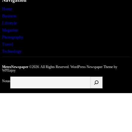
Navigation
Home
Business
Lifestyle
Magazine
Photography
Travel
Technology
MetroNewspaper
©2026. All Rights Reserved.
WordPress Newspaper Theme
by
WPEnjoy
Buscar
Notas