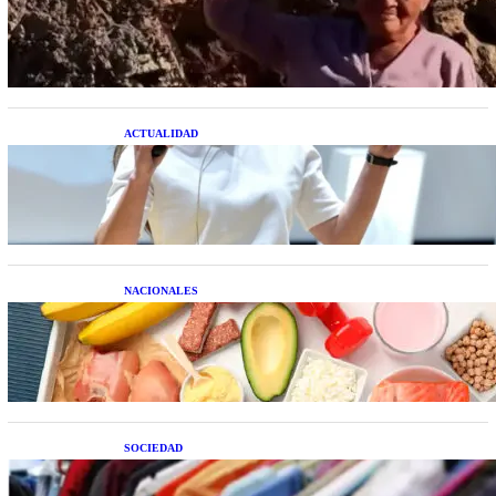
extraterrestre cuerpo a cuerpo
ACTUALIDAD
La startup creada por una salteña que busca
resolver el estrés financiero en Latinoamérica
NACIONALES
Nutrición inteligente: Cinco superalimentos de
temporada que deberías sumar a tu dieta este mes
SOCIEDAD
Las grandes marcas globales se suman a la
tendencia de la ropa de segunda mano premium