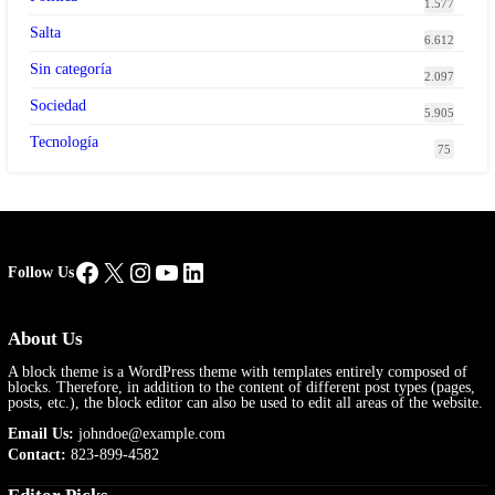
1.577
Salta
6.612
Sin categoría
2.097
Sociedad
5.905
Tecnología
75
Facebook
X
Instagram
YouTube
LinkedIn
Follow Us
About Us
A block theme is a WordPress theme with templates entirely composed of
blocks. Therefore, in addition to the content of different post types (pages,
posts, etc.), the block editor can also be used to edit all areas of the website.
Email Us:
johndoe@example.com
Contact:
823-899-4582