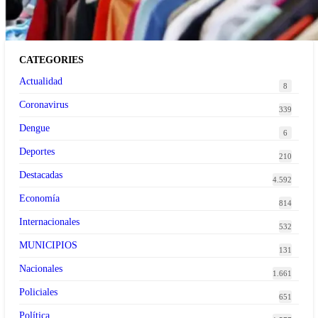
CATEGORIES
Actualidad
8
Coronavirus
339
Dengue
6
Deportes
210
Destacadas
4.592
Economía
814
Internacionales
532
MUNICIPIOS
131
Nacionales
1.661
Policiales
651
Política