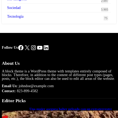
2.097
Sociedad
5.905
Tecnología
75
Facebook
X
Instagram
YouTube
LinkedIn
Follow Us
About Us
A block theme is a WordPress theme with templates entirely composed of
blocks. Therefore, in addition to the content of different post types (pages,
posts, etc.), the block editor can also be used to edit all areas of the website.
Email Us:
johndoe@example.com
Contact:
823-899-4582
Editor Picks
Una mujer asegura haber peleado con un extraterrestre
cuerpo a cuerpo