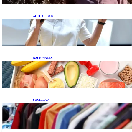
ACTUALIDAD
La startup creada por una salteña que busca
resolver el estrés financiero en Latinoamérica
NACIONALES
Nutrición inteligente: Cinco superalimentos de
temporada que deberías sumar a tu dieta este mes
SOCIEDAD
Las grandes marcas globales se suman a la
tendencia de la ropa de segunda mano premium