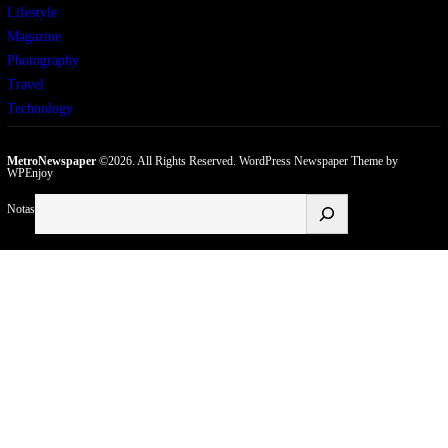
Lifestyle
Magazine
Photography
Travel
Technology
MetroNewspaper
©2026. All Rights Reserved.
WordPress Newspaper Theme
by
WPEnjoy
Buscar
Notas