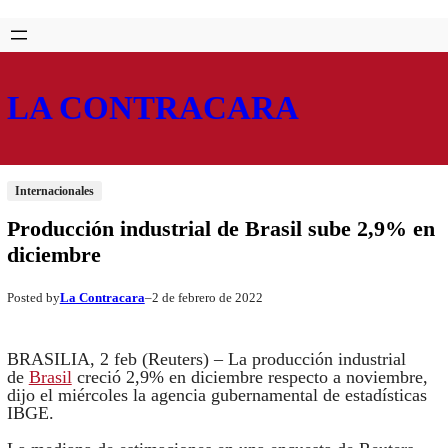
Saltar
Skip
al
to
contenido
content
LA CONTRACARA
Internacionales
Producción industrial de Brasil sube 2,9% en
diciembre
La Contracara
2 de febrero de 2022
Posted by
–
BRASILIA, 2 feb (Reuters) – La producción industrial
de
Brasil
creció 2,9% en diciembre respecto a noviembre,
dijo el miércoles la agencia gubernamental de estadísticas
IBGE.