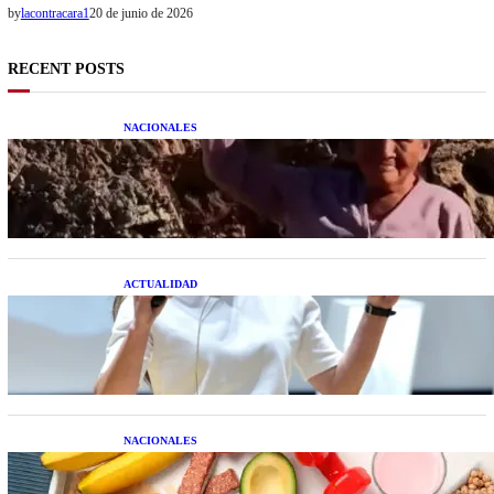
by
lacontracara1
20 de junio de 2026
RECENT POSTS
NACIONALES
Una mujer asegura haber peleado con un
extraterrestre cuerpo a cuerpo
ACTUALIDAD
La startup creada por una salteña que busca
resolver el estrés financiero en Latinoamérica
NACIONALES
Nutrición inteligente: Cinco superalimentos de
temporada que deberías sumar a tu dieta este mes