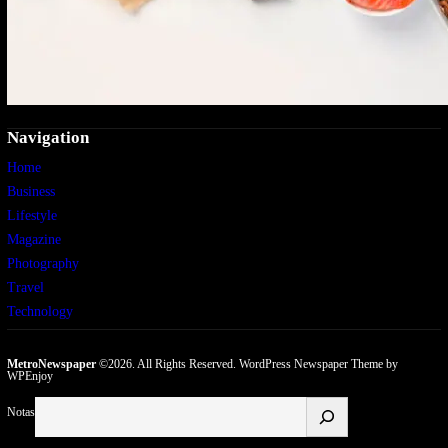
Navigation
Home
Business
Lifestyle
Magazine
Photography
Travel
Technology
MetroNewspaper
©2026. All Rights Reserved.
WordPress Newspaper Theme
by
WPEnjoy
Buscar
Notas