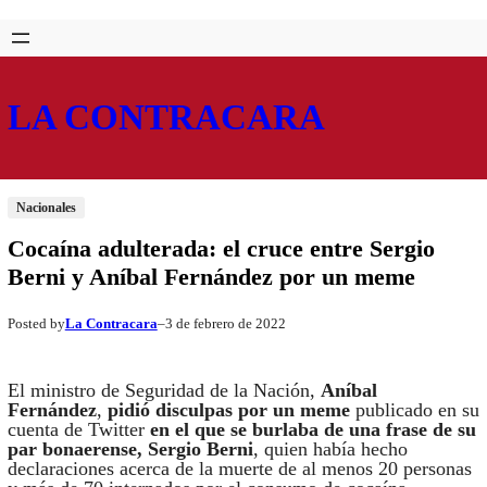
Saltar
Skip
al
to
contenido
content
LA CONTRACARA
Nacionales
Cocaína adulterada: el cruce entre Sergio
Berni y Aníbal Fernández por un meme
La Contracara
3 de febrero de 2022
Posted by
–
El ministro de Seguridad de la Nación,
Aníbal
Fernández
,
pidió disculpas por un meme
publicado en su
cuenta de Twitter
en el que se burlaba de una frase de su
par bonaerense, Sergio Berni
, quien había hecho
declaraciones acerca de la muerte de al menos 20 personas