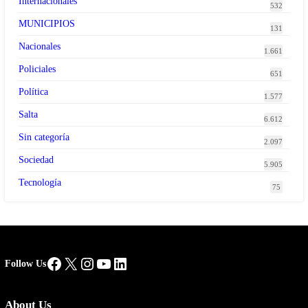
Internacionales
532
MUNICIPIOS
131
Nacionales
1.661
Policiales
651
Política
1.577
Salta
6.612
Sin categoría
2.097
Sociedad
5.905
Tecnología
75
Facebook
X
Instagram
YouTube
LinkedIn
Follow Us
About Us