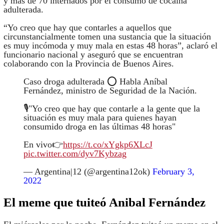
y más de 70 internados por el consumo de cocaína
adulterada.
“Yo creo que hay que contarles a aquellos que
circunstancialmente tomen una sustancia que la situación
es muy incómoda y muy mala en estas 48 horas”, aclaró el
funcionario nacional y aseguró que se encuentran
colaborando con la Provincia de Buenos Aires.
Caso droga adulterada ⭕️ Habla Aníbal
Fernández, ministro de Seguridad de la Nación.
🎙️"Yo creo que hay que contarle a la gente que la
situación es muy mala para quienes hayan
consumido droga en las últimas 48 horas"
En vivo👉
https://t.co/xYgkp6XLcJ
pic.twitter.com/dyv7Kybzag
— Argentina|12 (@argentina12ok)
February 3,
2022
El meme que tuiteó Anibal Fernández