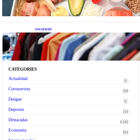
SOCIEDAD
Las grandes marcas globales se suman a la
tendencia de la ropa de segunda mano premium
CATEGORIES
Actualidad
8
Coronavirus
339
Dengue
6
Deportes
210
Destacadas
4.592
Economía
814