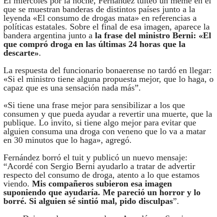
El miércoles por la noche, Fernández tuiteó un meme en el
que se muestran banderas de distintos países junto a la
leyenda «El consumo de drogas mata» en referencias a
políticas estatales. Sobre el final de esa imagen, aparece la
bandera argentina junto a
la frase del ministro Berni: «El
que compró droga en las últimas 24 horas que la
descarte»
.
La respuesta del funcionario bonaerense no tardó en llegar:
«Si el ministro tiene alguna propuesta mejor, que lo haga, o
capaz que es una sensación nada más”.
«Si tiene una frase mejor para sensibilizar a los que
consumen y que pueda ayudar a revertir una muerte, que la
publique. Lo invito, si tiene algo mejor para evitar que
alguien consuma una droga con veneno que lo va a matar
en 30 minutos que lo haga», agregó.
Fernández borró el tuit y publicó un nuevo mensaje:
“Acordé con Sergio Berni ayudarlo a tratar de advertir
respecto del consumo de droga, atento a lo que estamos
viendo.
Mis compañeros subieron esa imagen
suponiendo que ayudaría. Me pareció un horror y lo
borré. Si alguien sé sintió mal, pido disculpas
”.