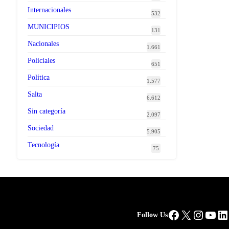
Internacionales
532
MUNICIPIOS
131
Nacionales
1.661
Policiales
651
Política
1.577
Salta
6.612
Sin categoría
2.097
Sociedad
5.905
Tecnología
75
Facebook
X
Instag
You
Li
Follow Us