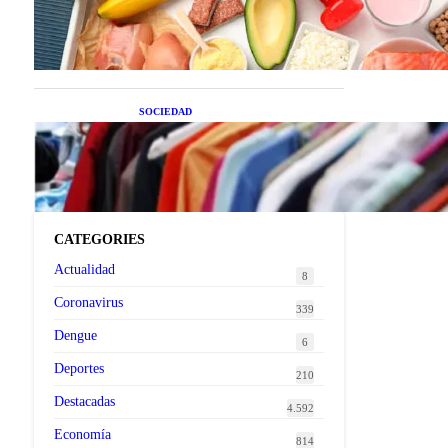
superalimentos de temporada
que deberías sumar a tu dieta
este mes
SOCIEDAD
Las grandes marcas globales
se suman a la tendencia de la
ropa de segunda mano
premium
CATEGORIES
Actualidad
8
Coronavirus
339
Dengue
6
Deportes
210
Destacadas
4.592
Economía
814