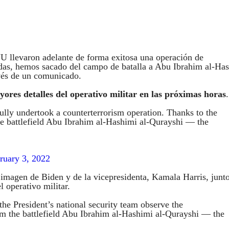
UU llevaron adelante de forma exitosa una operación de
adas, hemos sacado del campo de batalla a Abu Ibrahim al-Ha
avés de un comunicado.
res detalles del operativo militar en las próximas horas
.
fully undertook a counterterrorism operation. Thanks to the
 battlefield Abu Ibrahim al-Hashimi al-Qurayshi — the
ruary 3, 2022
 imagen de Biden y de la vicepresidenta, Kamala Harris, junt
 operativo militar.
he President’s national security team observe the
om the battlefield Abu Ibrahim al-Hashimi al-Qurayshi — the