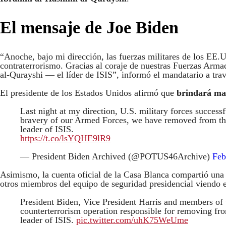
El mensaje de Joe Biden
“Anoche, bajo mi dirección, las fuerzas militares de los EE.
contraterrorismo. Gracias al coraje de nuestras Fuerzas Arm
al-Qurayshi — el líder de ISIS”, informó el mandatario a tr
El presidente de los Estados Unidos afirmó que
brindará mayo
Last night at my direction, U.S. military forces success
bravery of our Armed Forces, we have removed from the
leader of ISIS.
https://t.co/lsYQHE9lR9
— President Biden Archived (@POTUS46Archive)
Feb
Asimismo, la cuenta oficial de la Casa Blanca compartió una
otros miembros del equipo de seguridad presidencial viendo el
President Biden, Vice President Harris and members of t
counterterrorism operation responsible for removing fr
leader of ISIS.
pic.twitter.com/uhK75WeUme