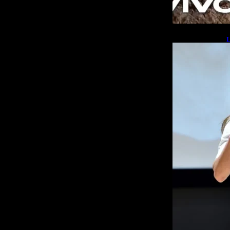
L
b
L