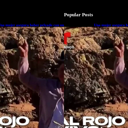
Popular Posts
na mujer asegura haber peleado con un
Una mujer asegura h
xtraterrestre cuerpo a cuerpo
extraterrestre cuerp