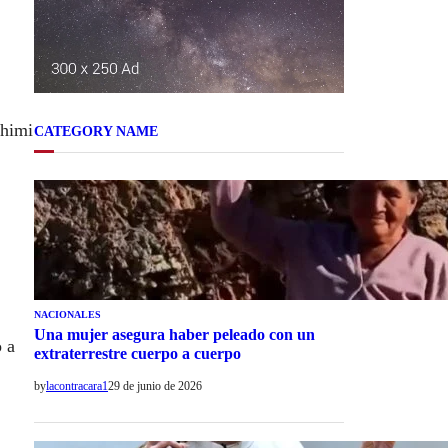
shimi
CATEGORY NAME
NACIONALES
Una mujer asegura haber peleado con un
o a
extraterrestre cuerpo a cuerpo
by
lacontracara1
29 de junio de 2026