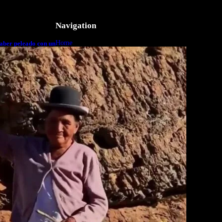
Navigation
Home
aber peleado con un
o a cuerpo
Business
Lifestyle
Magazine
Photography
Travel
Technology