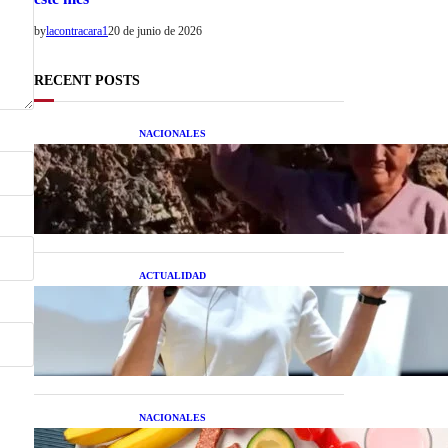
by
lacontracara1
20 de junio de 2026
RECENT POSTS
NACIONALES
Una mujer asegura haber
peleado con un extraterrestre
cuerpo a cuerpo
ACTUALIDAD
La startup creada por una
salteña que busca resolver el
estrés financiero en
Latinoamérica
NACIONALES
Nutrición inteligente: Cinco