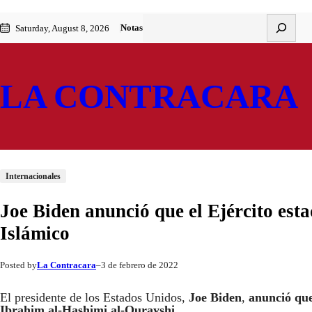
Saltar
Skip
Buscar
Notas
Saturday, August 8, 2026
al
to
contenido
content
LA CONTRACARA
Internacionales
Joe Biden anunció que el Ejército est
Islámico
La Contracara
3 de febrero de 2022
Posted by
–
El presidente de los Estados Unidos,
Joe Biden
,
anunció que 
Ibrahim al-Hashimi al-Qurayshi
.