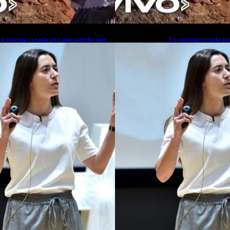
a startup creada por una salteña que
La startup creada po
usca resolver el estrés financiero en
busca resolver el est
atinoamérica
Latinoamérica