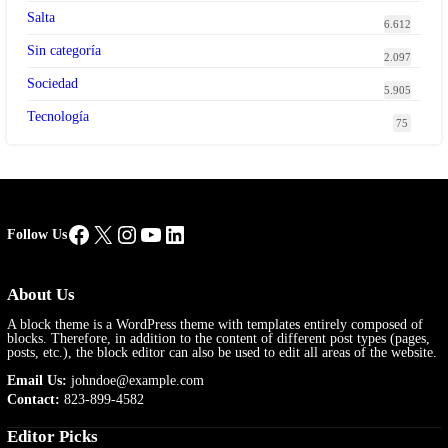
Salta
6.612
Sin categoría
2.097
Sociedad
5.905
Tecnología
75
Facebook
X
Instagram
YouTube
LinkedIn
Follow Us
About Us
A block theme is a WordPress theme with templates entirely composed of
blocks. Therefore, in addition to the content of different post types (pages,
posts, etc.), the block editor can also be used to edit all areas of the website.
Email Us:
johndoe@example.com
Contact:
823-899-4582
Editor Picks