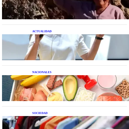
extraterrestre cuerpo a cuerpo
ACTUALIDAD
La startup creada por una salteña que busca
resolver el estrés financiero en Latinoamérica
NACIONALES
Nutrición inteligente: Cinco superalimentos de
temporada que deberías sumar a tu dieta este mes
SOCIEDAD
Las grandes marcas globales se suman a la
tendencia de la ropa de segunda mano premium