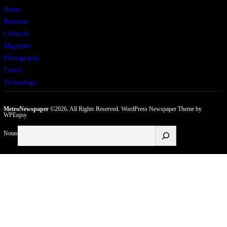
Home
Business
Lifestyle
Magazine
Photography
Travel
Technology
MetroNewspaper
©2026. All Rights Reserved.
WordPress Newspaper Theme
by
WPEnjoy
Buscar
Notas