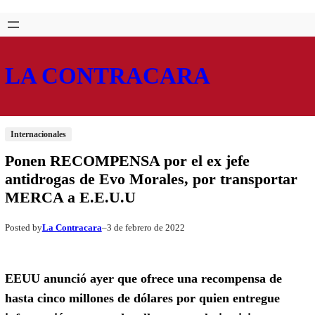
Saltar
Skip
al
to
contenido
content
LA CONTRACARA
Internacionales
Ponen RECOMPENSA por el ex jefe
antidrogas de Evo Morales, por transportar
MERCA a E.E.U.U
La Contracara
3 de febrero de 2022
Posted by
–
EEUU anunció ayer que ofrece una recompensa de
hasta cinco millones de dólares por quien entregue