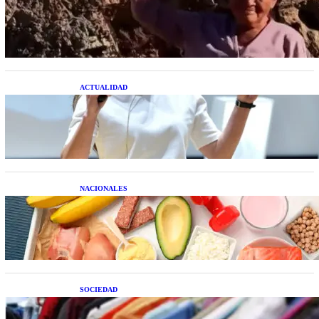
Una mujer asegura haber peleado con un
extraterrestre cuerpo a cuerpo
ACTUALIDAD
La startup creada por una salteña que busca
resolver el estrés financiero en Latinoamérica
NACIONALES
Nutrición inteligente: Cinco superalimentos de
temporada que deberías sumar a tu dieta este mes
SOCIEDAD
Las grandes marcas globales se suman a la
tendencia de la ropa de segunda mano premium