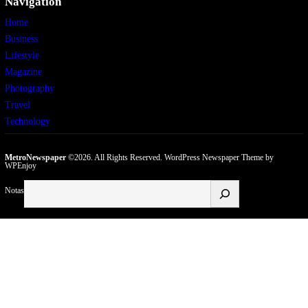
Navigation
Home
Business
Lifestyle
Magazine
Photography
Travel
Technology
MetroNewspaper
©2026. All Rights Reserved.
WordPress Newspaper Theme
by
WPEnjoy
Buscar
Notas