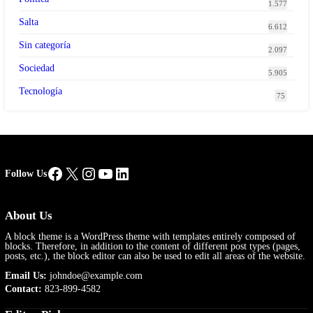
1.577
Salta
6.612
Sin categoría
2.097
Sociedad
5.905
Tecnología
75
Facebook
X
Instagram
YouTube
LinkedIn
Follow Us
About Us
A block theme is a WordPress theme with templates entirely composed of
blocks. Therefore, in addition to the content of different post types (pages,
posts, etc.), the block editor can also be used to edit all areas of the website.
Email Us:
johndoe@example.com
Contact:
823-899-4582