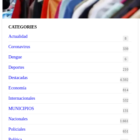
CATEGORIES
Actualidad
8
Coronavirus
339
Dengue
6
Deportes
210
Destacadas
4.592
Economía
814
Internacionales
532
MUNICIPIOS
131
Nacionales
1.661
Policiales
651
Política