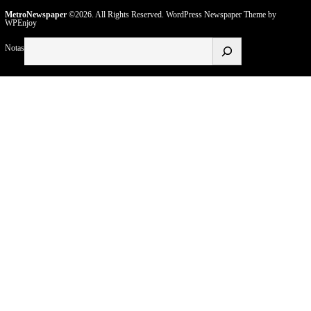
MetroNewspaper
©2026. All Rights Reserved.
WordPress Newspaper Theme
by
WPEnjoy
Buscar
Notas