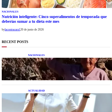
NACIONALES
Nutrición inteligente: Cinco superalimentos de temporada que
deberías sumar a tu dieta este mes
by
lacontracara1
20 de junio de 2026
RECENT POSTS
NACIONALES
Una mujer asegura haber peleado con un
extraterrestre cuerpo a cuerpo
ACTUALIDAD
La startup creada por una salteña que busca
resolver el estrés financiero en Latinoamérica