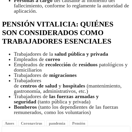
Personas a cargo
del causante al momento del
fallecimiento, conforme lo reglamente la autoridad de
aplicación.
PENSIÓN VITALICIA: QUIÉNES
SON CONSIDERADOS COMO
TRABAJADORES ESENCIALES
Trabajadores de la
salud pública y privada
Empleados de
correo
Empleados de
recolección
de
residuos
patológicos y
domiciliarios
Trabajadores de
migraciones
Trabajadores
de
centros
de
salud
y
hospitales
(mantenimiento,
gastronomía, administrativos, etc.)
Trabajadores de
las fuerzas armadas y
seguridad
(tanto pública y privada)
Bomberos
(tanto los dependientes de las fuerzas
remunerados, como los voluntarios)
Anses
Coronavirus
pandemia
Pensión