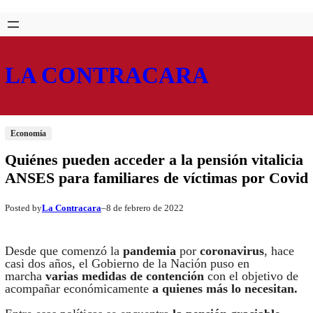
Saltar
Skip
al
to
contenido
content
LA CONTRACARA
Economía
Quiénes pueden acceder a la pensión vitalicia
ANSES para familiares de víctimas por Covid
La Contracara
8 de febrero de 2022
Posted by
–
Desde que comenzó la
pandemia
por
coronavirus
, hace
casi dos años, el Gobierno de la Nación puso en
marcha
varias medidas de contención
con el objetivo de
acompañar económicamente
a quienes más lo necesitan.