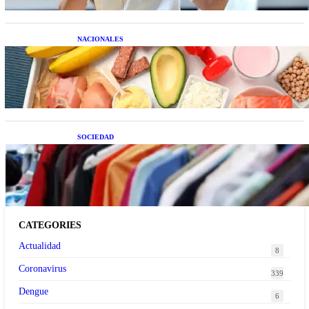
NACIONALES
Nutrición inteligente: Cinco superalimentos de
temporada que deberías sumar a tu dieta este mes
SOCIEDAD
Las grandes marcas globales se suman a la
tendencia de la ropa de segunda mano premium
CATEGORIES
Actualidad
8
Coronavirus
339
Dengue
6