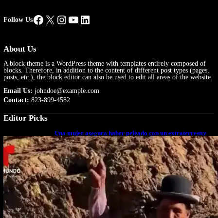
Facebook
X
Instagram
YouTube
LinkedIn
Follow Us
About Us
A block theme is a WordPress theme with templates entirely composed of
blocks. Therefore, in addition to the content of different post types (pages,
posts, etc.), the block editor can also be used to edit all areas of the website.
Email Us:
johndoe@example.com
Contact:
823-899-4582
Editor Picks
Una mujer asegura haber peleado con un extraterrestre
cuerpo a cuerpo