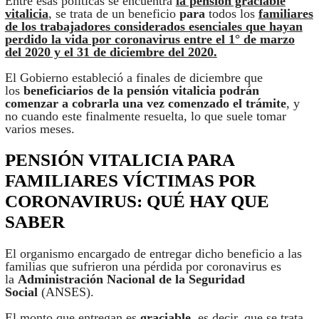
Entre esas políticas se encuentra
la pensión graciable
vitalicia
, se trata de un beneficio
para
todos los
familiares
de los trabajadores considerados esenciales que hayan
perdido la vida por coronavirus entre el 1° de marzo
del 2020 y el 31 de diciembre del 2020.
El Gobierno estableció a finales de diciembre que
los
beneficiarios de la pensión vitalicia podrán
comenzar a cobrarla una vez comenzado el trámite
, y
no cuando este finalmente resuelta, lo que suele tomar
varios meses.
PENSIÓN VITALICIA PARA
FAMILIARES VÍCTIMAS POR
CORONAVIRUS: QUÉ HAY QUE
SABER
El organismo encargado de entregar dicho beneficio a las
familias que sufrieron una pérdida por coronavirus es
la
Administración Nacional de la Seguridad
Social
(ANSES).
El monto que entregan es
graciable
, es decir, que se trata