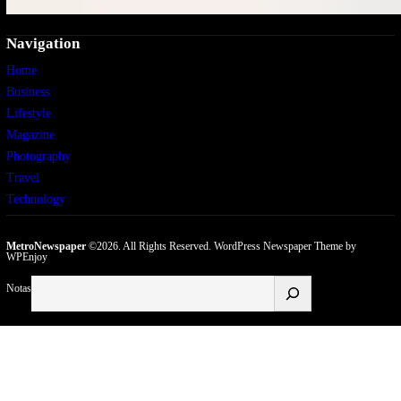
Navigation
Home
Business
Lifestyle
Magazine
Photography
Travel
Technology
MetroNewspaper
©2026. All Rights Reserved.
WordPress Newspaper Theme
by
WPEnjoy
Buscar
Notas