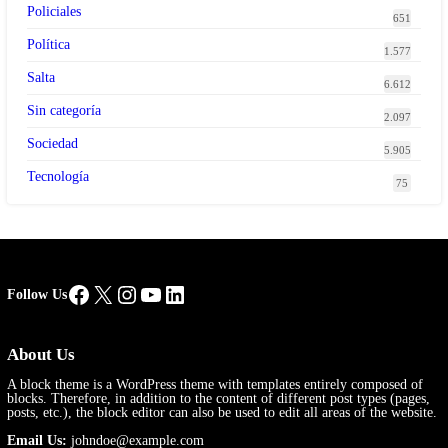
Policiales
651
Política
1.577
Salta
6.612
Sin categoría
2.097
Sociedad
5.905
Tecnología
75
Facebook
X
Instagram
YouTube
LinkedIn
Follow Us
About Us
A block theme is a WordPress theme with templates entirely composed of
blocks. Therefore, in addition to the content of different post types (pages,
posts, etc.), the block editor can also be used to edit all areas of the website.
Email Us:
johndoe@example.com