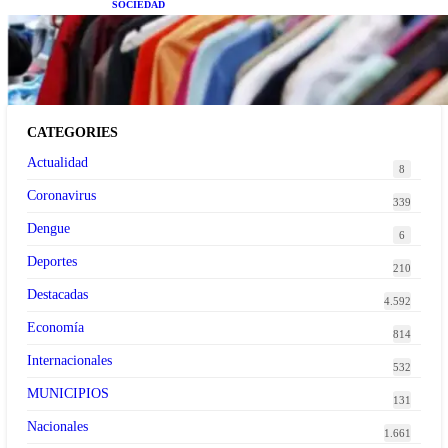
SOCIEDAD
Las grandes marcas globales se suman a la
tendencia de la ropa de segunda mano premium
CATEGORIES
Actualidad
8
Coronavirus
339
Dengue
6
Deportes
210
Destacadas
4.592
Economía
814
Internacionales
532
MUNICIPIOS
131
Nacionales
1.661