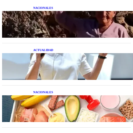
NACIONALES
Una mujer asegura haber peleado con un
extraterrestre cuerpo a cuerpo
ACTUALIDAD
La startup creada por una salteña que busca
resolver el estrés financiero en Latinoamérica
NACIONALES
Nutrición inteligente: Cinco superalimentos de
temporada que deberías sumar a tu dieta este mes