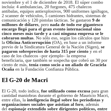
noviembre y el 1 de diciembre de 2018. El súper combo
incluía: 4 ambulancias, 20 furgones, 475 chalecos
antibalas, equipos antiexplosivos, 900 uniformes ignífugos,
2 scanner de vehículos, 5 camiones hidrantes, sistemas de
comunicación y 120 pistolas tácticas. Se gastaron
9 de
millones de dólares
, pero
nada de todo ese gigantesco
encargo llegó para el gran evento internacional sino
cinco meses más tarde y a casi ninguna empresa se le
cobraron multas
. No sólo eso, según los cálculos que hizo
la
Oficina Anticorrupción
(OA), en base a un informe
previo de la Sindicatura General de la Nación (Sigen),
se
pagaron sobreprecios de hasta 315 por ciento
y en el
caso de los chalecos –por ejemplo– la empresa
beneficiaria, que también se sospecha que cobró un 30 por
ciento de más,
tenía como socio a un aliado de Graciela
Ocaña
en la Fundación Confianza Pública.
El G-20 de Macri
El G-20, todo indica,
fue utilizado como excusa
para gran
cantidad maniobras durante el gobierno de Mauricio Macri,
entre ellas, la
inteligencia ilegal sobre los periodistas y
organizaciones sociales que asistían al foro
, además
del
espionaje extendido sobre dirigentes políticos, entre