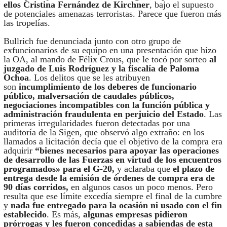
ellos Cristina Fernández de Kirchner
, bajo el supuesto
de potenciales amenazas terroristas. Parece que fueron más
las tropelías.
Bullrich fue denunciada junto con otro grupo de
exfuncionarios de su equipo en una presentación que hizo
la OA, al mando de Félix Crous, que le tocó por sorteo
al
juzgado de Luis Rodríguez y la fiscalía de Paloma
Ochoa
. Los delitos que se les atribuyen
son
incumplimiento de los deberes de funcionario
público, malversación de caudales públicos,
negociaciones incompatibles con la función pública y
administración fraudulenta en perjuicio del Estado
. Las
primeras irregularidades fueron detectadas por una
auditoría de la Sigen, que observó algo extraño: en los
llamados a licitación decía que el objetivo de la compra era
adquirir
“bienes necesarios para apoyar las operaciones
de desarrollo de las Fuerzas en virtud de los encuentros
programados» para el G-20,
y aclaraba que
el plazo de
entrega desde la emisión de órdenes de compra era de
90 días corridos,
en algunos casos un poco menos. Pero
resulta que ese límite excedía siempre el final de la cumbre
y
nada fue entregado para la ocasión ni usado con el fin
establecido
. Es más,
algunas empresas pidieron
prórrogas y les fueron concedidas a sabiendas de esta