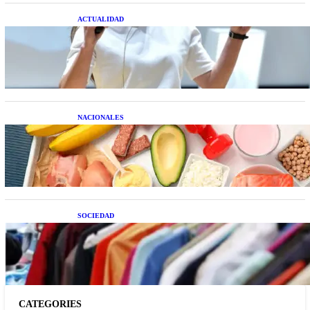
ACTUALIDAD
La startup creada por una salteña que busca
resolver el estrés financiero en Latinoamérica
NACIONALES
Nutrición inteligente: Cinco superalimentos de
temporada que deberías sumar a tu dieta este mes
SOCIEDAD
Las grandes marcas globales se suman a la
tendencia de la ropa de segunda mano premium
CATEGORIES