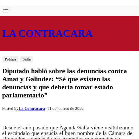
Saltar
Skip
al
to
contenido
content
LA CONTRACARA
Política
Salta
Diputado habló sobre las denuncias contra
Amat y Galíndez: “Sé que existen las
denuncias y que debería tomar estado
parlamentario”
La Contracara
11 de febrero de 2022
Posted by
–
Desde el año pasado que Agenda/Salta viene visibilizando
el escándalo que ensucia el buen nombre de la Cámara de
Diputados, además de los atropellos que cometen su