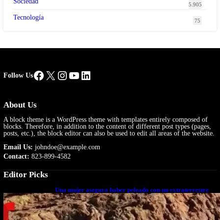
Sociedad
5.905
Tecnología
75
Facebook
X
Instagram
YouTube
LinkedIn
Follow Us
About Us
A block theme is a WordPress theme with templates entirely composed of
blocks. Therefore, in addition to the content of different post types (pages,
posts, etc.), the block editor can also be used to edit all areas of the website.
Email Us:
johndoe@example.com
Contact:
823-899-4582
Editor Picks
Una mujer asegura haber peleado con un extraterrestre
cuerpo a cuerpo