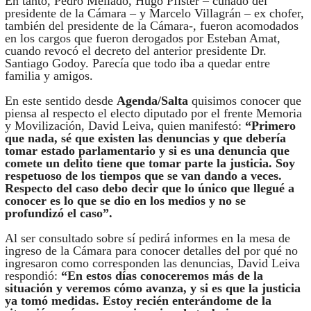
En tanto, Pedro Mellado, Hugo Pfister – cuñado del
presidente de la Cámara – y Marcelo Villagrán – ex chofer,
también del presidente de la Cámara-, fueron acomodados
en los cargos que fueron derogados por Esteban Amat,
cuando revocó el decreto del anterior presidente Dr.
Santiago Godoy. Parecía que todo iba a quedar entre
familia y amigos.
En este sentido desde
Agenda/Salta
quisimos conocer que
piensa al respecto el electo diputado por el frente Memoria
y Movilización, David Leiva, quien manifestó:
“Primero
que nada, sé que existen las denuncias y que debería
tomar estado parlamentario y si es una denuncia que
comete un delito tiene que tomar parte la justicia. Soy
respetuoso de los tiempos que se van dando a veces.
Respecto del caso debo decir que lo único que llegué a
conocer es lo que se dio en los medios y no se
profundizó el caso”.
Al ser consultado sobre sí pedirá informes en la mesa de
ingreso de la Cámara para conocer detalles del por qué no
ingresaron como corresponden las denuncias, David Leiva
respondió:
“En estos días conoceremos más de la
situación y veremos cómo avanza, y si es que la justicia
ya tomó medidas. Estoy recién enterándome de la