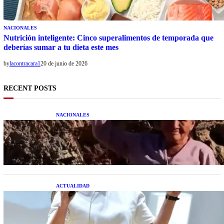
NACIONALES
Nutrición inteligente: Cinco superalimentos de temporada que
deberías sumar a tu dieta este mes
by
lacontracara1
20 de junio de 2026
RECENT POSTS
NACIONALES
Una mujer asegura haber peleado con un
extraterrestre cuerpo a cuerpo
ACTUALIDAD
La startup creada por una salteña que busca
resolver el estrés financiero en Latinoamérica