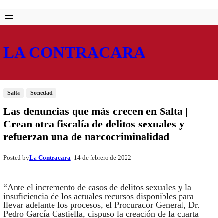
Saltar
Skip
al
to
contenido
content
LA CONTRACARA
Salta
Sociedad
Las denuncias que más crecen en Salta |
Crean otra fiscalía de delitos sexuales y
refuerzan una de narcocriminalidad
La Contracara
14 de febrero de 2022
Posted by
–
“Ante el incremento de casos de delitos sexuales y la
insuficiencia de los actuales recursos disponibles para
llevar adelante los procesos, el Procurador General, Dr.
Pedro García Castiella, dispuso la creación de la cuarta