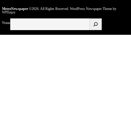
MetroNewspaper
©2026. All Rights Reserved.
WordPress Newspaper Theme
by
WPEnjoy
Buscar
Notas