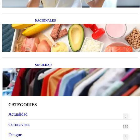
NACIONALES
Nutrición inteligente: Cinco superalimentos de
temporada que deberías sumar a tu dieta este mes
SOCIEDAD
Las grandes marcas globales se suman a la
tendencia de la ropa de segunda mano premium
CATEGORIES
Actualidad
8
Coronavirus
339
Dengue
6