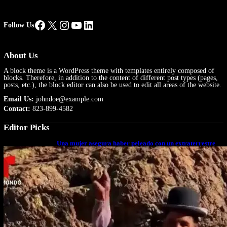
Facebook
X
Instagram
YouTube
LinkedIn
Follow Us
About Us
A block theme is a WordPress theme with templates entirely composed of
blocks. Therefore, in addition to the content of different post types (pages,
posts, etc.), the block editor can also be used to edit all areas of the website.
Email Us:
johndoe@example.com
Contact:
823-899-4582
Editor Picks
Una mujer asegura haber peleado con un extraterrestre
cuerpo a cuerpo