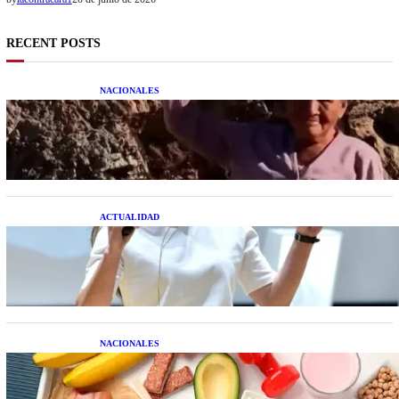
RECENT POSTS
NACIONALES
Una mujer asegura haber peleado con un
extraterrestre cuerpo a cuerpo
ACTUALIDAD
La startup creada por una salteña que busca
resolver el estrés financiero en Latinoamérica
NACIONALES
Nutrición inteligente: Cinco superalimentos de
temporada que deberías sumar a tu dieta este mes