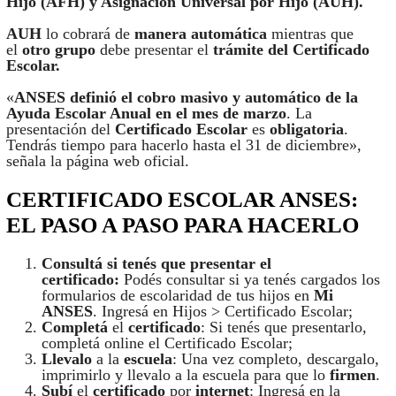
Hijo (AFH) y Asignación Universal por Hijo (AUH).
AUH
lo cobrará de
manera
automática
mientras que
el
otro grupo
debe presentar el
trámite del Certificado
Escolar.
«
ANSES definió el cobro masivo y automático de la
Ayuda Escolar Anual en el mes de marzo
. La
presentación del
Certificado
Escolar
es
obligatoria
.
Tendrás tiempo para hacerlo hasta el 31 de diciembre»,
señala la página web oficial.
CERTIFICADO ESCOLAR ANSES:
EL PASO A PASO PARA HACERLO
Consultá si tenés que presentar el
certificado:
Podés consultar si ya tenés cargados los
formularios de escolaridad de tus hijos en
Mi
ANSES
. Ingresá en Hijos > Certificado Escolar;
Completá
el
certificado
: Si tenés que presentarlo,
completá online el Certificado Escolar;
Llevalo
a la
escuela
: Una vez completo, descargalo,
imprimirlo y llevalo a la escuela para que lo
firmen
.
Subí
el
certificado
por
internet
: Ingresá en la