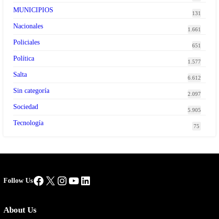
MUNICIPIOS
131
Nacionales
1.661
Policiales
651
Política
1.577
Salta
6.612
Sin categoría
2.097
Sociedad
5.905
Tecnología
75
Facebook
X
Instagram
YouTube
LinkedIn
Follow Us
About Us