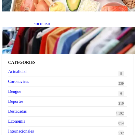
SOCIEDAD
Las grandes marcas globales se suman a la
tendencia de la ropa de segunda mano premium
CATEGORIES
Actualidad
8
Coronavirus
339
Dengue
6
Deportes
210
Destacadas
4.592
Economía
814
Internacionales
532