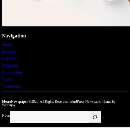
Navigation
Home
Business
Lifestyle
Magazine
Photography
Travel
Technology
MetroNewspaper
©2026. All Rights Reserved.
WordPress Newspaper Theme
by
WPEnjoy
Buscar
Notas