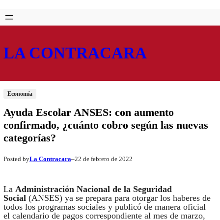
Saltar
Skip
al
to
contenido
content
LA CONTRACARA
Economía
Ayuda Escolar ANSES: con aumento
confirmado, ¿cuánto cobro según las nuevas
categorías?
La Contracara
22 de febrero de 2022
Posted by
–
La
Administración Nacional de la Seguridad
Social
(ANSES) ya se prepara para otorgar los haberes de
todos los programas sociales y publicó de manera oficial
el calendario de pagos correspondiente al mes de marzo,