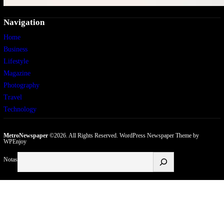
Navigation
Home
Business
Lifestyle
Magazine
Photography
Travel
Technology
MetroNewspaper
©2026. All Rights Reserved.
WordPress Newspaper Theme
by
WPEnjoy
Buscar
Notas