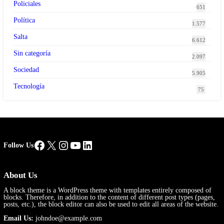
Policiales
651
Política
1.577
Salta
6.612
Sin categoría
2.097
Sociedad
5.905
Tecnología
75
Facebook
X
Instagram
YouTube
LinkedIn
Follow Us
About Us
A block theme is a WordPress theme with templates entirely composed of
blocks. Therefore, in addition to the content of different post types (pages,
posts, etc.), the block editor can also be used to edit all areas of the website.
Email Us:
johndoe@example.com