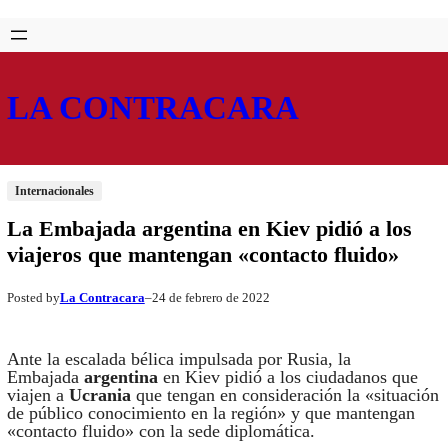
Saltar
Skip
al
to
contenido
content
LA CONTRACARA
Internacionales
La Embajada argentina en Kiev pidió a los
viajeros que mantengan «contacto fluido»
La Contracara
24 de febrero de 2022
Posted by
–
Ante la escalada bélica impulsada por Rusia, la
Embajada
argentina
en Kiev pidió a los ciudadanos que
viajen a
Ucrania
que tengan en consideración la «situación
de público conocimiento en la región» y que mantengan
«contacto fluido» con la sede diplomática.