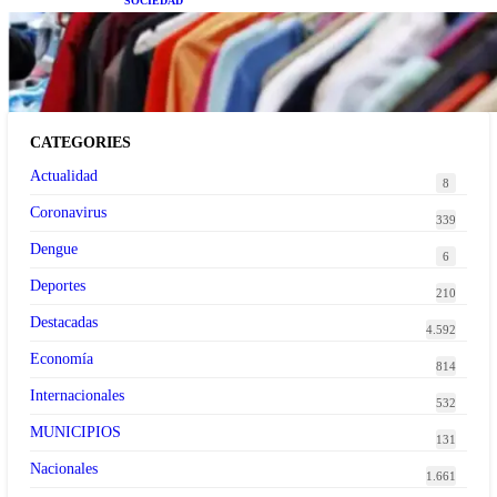
SOCIEDAD
Las grandes marcas globales se suman a la
tendencia de la ropa de segunda mano premium
CATEGORIES
Actualidad
8
Coronavirus
339
Dengue
6
Deportes
210
Destacadas
4.592
Economía
814
Internacionales
532
MUNICIPIOS
131
Nacionales
1.661