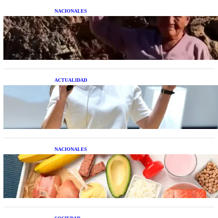
NACIONALES
Una mujer asegura haber peleado con un
extraterrestre cuerpo a cuerpo
ACTUALIDAD
La startup creada por una salteña que busca
resolver el estrés financiero en Latinoamérica
NACIONALES
Nutrición inteligente: Cinco superalimentos de
temporada que deberías sumar a tu dieta este mes