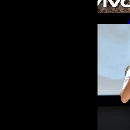
L
b
L