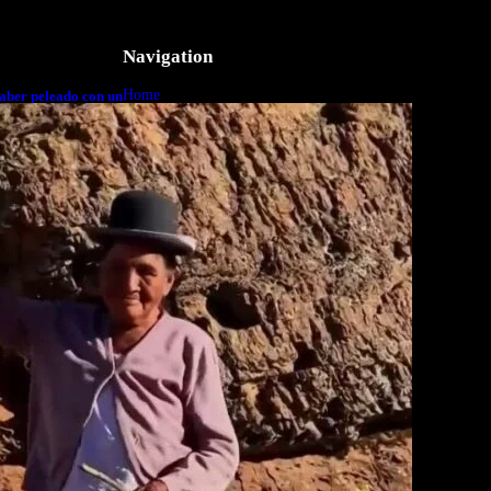
Navigation
Home
aber peleado con un
o a cuerpo
Business
Lifestyle
Magazine
Photography
Travel
Technology