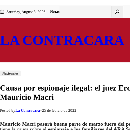
Saltar
Skip
Buscar
Notas
Saturday, August 8, 2026
al
to
contenido
content
LA CONTRACARA
Nacionales
Causa por espionaje ilegal: el juez Erc
Mauricio Macri
La Contracara
25 de febrero de 2022
Posted by
–
Mauricio Macri pasará buena parte de marzo fuera del p
tiene la causa sobre el
espionaje a los familiares del ARA S