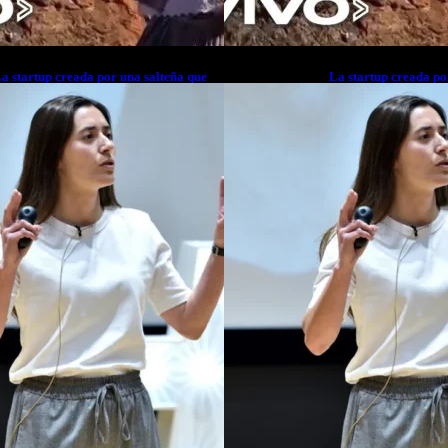
a startup creada por una salteña que
La startup creada po
usca resolver el estrés financiero en
busca resolver el est
atinoamérica
Latinoamérica