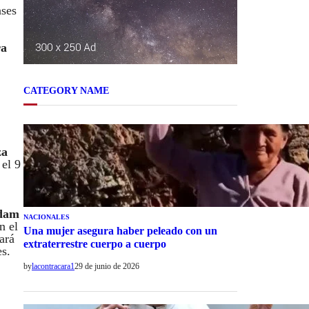
ases
ra
CATEGORY NAME
za
 el 9
Adam
NACIONALES
n el
Una mujer asegura haber peleado con un
ará
extraterrestre cuerpo a cuerpo
es.
by
lacontracara1
29 de junio de 2026