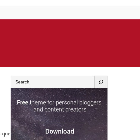
Search
–que