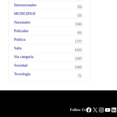
Internacionales
532
MUNICIPIOS
131
Nacionales
1.661
Policiales
651
Política
1.577
Salta
6.612
Sin categoría
2.097
Sociedad
5.905
Tecnología
75
Facebook
X
Instag
You
Li
Follow Us