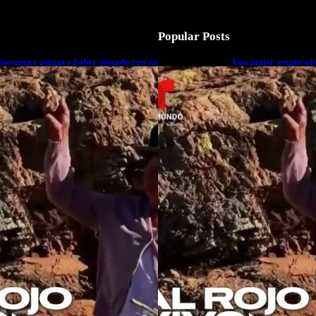
Popular Posts
na mujer asegura haber peleado con un
Una mujer asegura h
xtraterrestre cuerpo a cuerpo
extraterrestre cuerp