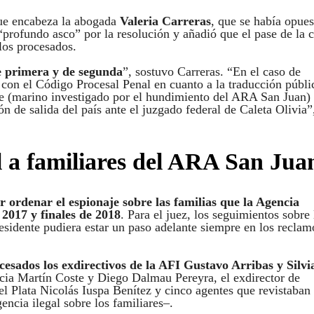
 que encabeza la abogada
Valeria Carreras
, que se había opues
 “profundo asco” por la resolución y añadió que el pase de la 
los procesados.
e primera y de segunda
”, sostuvo Carreras. “En el caso de
 con el Código Procesal Penal en cuanto a la traducción públi
e (marino investigado por el hundimiento del ARA San Juan)
ón de salida del país ante el juzgado federal de Caleta Olivia”
al a familiares del ARA San Jua
 ordenar el espionaje sobre las familias que la Agencia
 2017 y finales de 2018
. Para el juez, los seguimientos sobre 
residente pudiera estar un paso adelante siempre en los reclam
esados los exdirectivos de la AFI Gustavo Arribas y Silvi
encia Martín Coste y Diego Dalmau Pereyra, el exdirector de
el Plata Nicolás Iuspa Benítez y cinco agentes que revistaban
encia ilegal sobre los familiares–.