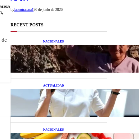
ausa
by
lacontracara1
20 de junio de 2026
n,
RECENT POSTS
n de
NACIONALES
Una mujer asegura haber
peleado con un extraterrestre
cuerpo a cuerpo
ACTUALIDAD
La startup creada por una
salteña que busca resolver el
estrés financiero en
Latinoamérica
NACIONALES
Nutrición inteligente: Cinco