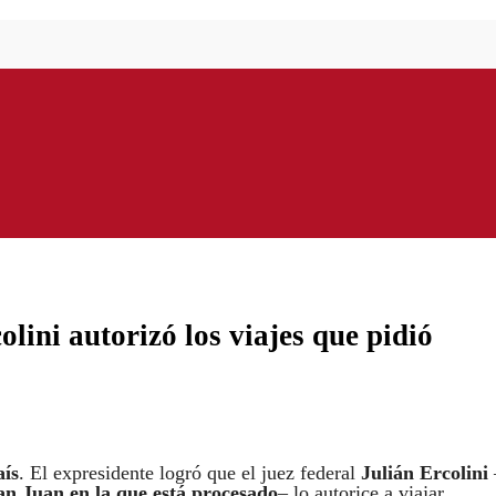
olini autorizó los viajes que pidió
aís
. El expresidente logró que el juez federal
Julián Ercolini
an Juan en la que está procesado
– lo autorice a viajar