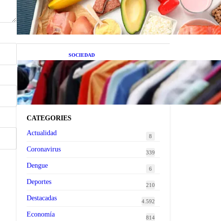
superalimentos de temporada
que deberías sumar a tu dieta
este mes
SOCIEDAD
Las grandes marcas globales
se suman a la tendencia de la
ropa de segunda mano
premium
CATEGORIES
Actualidad
8
Coronavirus
339
Dengue
6
Deportes
210
Destacadas
4.592
Economía
814