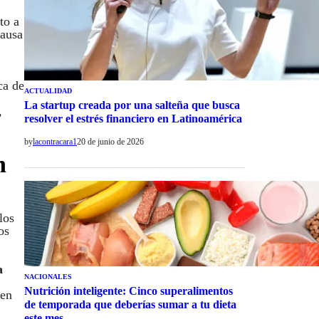
to a
causa
ca de
ACTUALIDAD
La startup creada por una salteña que busca
,
resolver el estrés financiero en Latinoamérica
by
lacontracara1
20 de junio de 2026
n
los
os
a
NACIONALES
Nutrición inteligente: Cinco superalimentos
 en
de temporada que deberías sumar a tu dieta
este mes