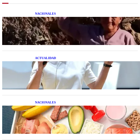
NACIONALES
Una mujer asegura haber peleado con un
extraterrestre cuerpo a cuerpo
ACTUALIDAD
La startup creada por una salteña que busca
resolver el estrés financiero en Latinoamérica
NACIONALES
Nutrición inteligente: Cinco superalimentos de
temporada que deberías sumar a tu dieta este mes