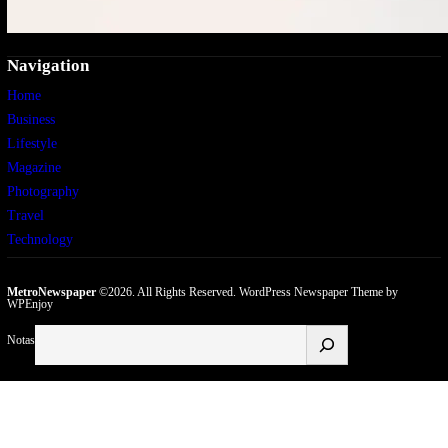
Navigation
Home
Business
Lifestyle
Magazine
Photography
Travel
Technology
MetroNewspaper
©2026. All Rights Reserved.
WordPress Newspaper Theme
by
WPEnjoy
Buscar
Notas