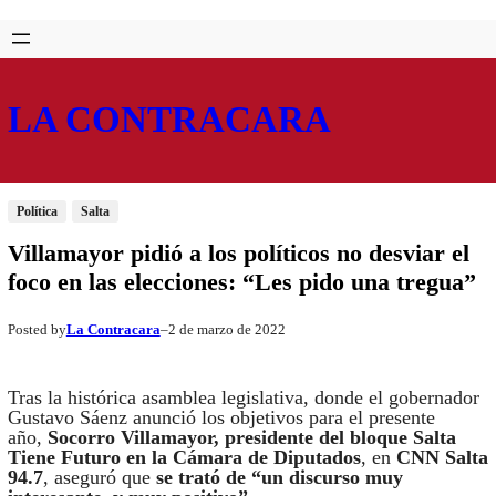
Saltar
Skip
al
to
contenido
content
LA CONTRACARA
Política
Salta
Villamayor pidió a los políticos no desviar el
foco en las elecciones: “Les pido una tregua”
La Contracara
2 de marzo de 2022
Posted by
–
Tras la histórica asamblea legislativa, donde el gobernador
Gustavo Sáenz anunció los objetivos para el presente
año,
Socorro Villamayor, presidente del bloque Salta
Tiene Futuro en la Cámara de Diputados
, en
CNN Salta
94.7
, aseguró que
se trató de “un discurso muy