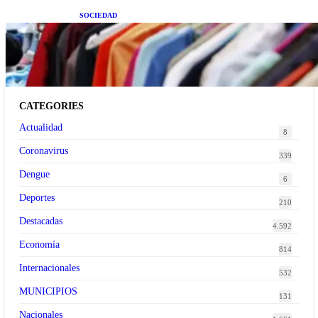
SOCIEDAD
Las grandes marcas globales se suman a la
tendencia de la ropa de segunda mano premium
CATEGORIES
Actualidad
8
Coronavirus
339
Dengue
6
Deportes
210
Destacadas
4.592
Economía
814
Internacionales
532
MUNICIPIOS
131
Nacionales