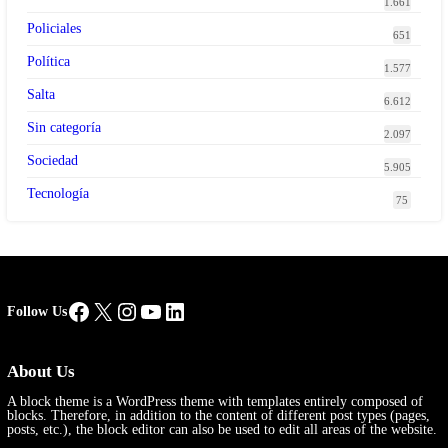
1.661
Policiales
651
Política
1.577
Salta
6.612
Sin categoría
2.097
Sociedad
5.905
Tecnología
75
Facebook
X
Instagram
YouTube
LinkedIn
Follow Us
About Us
A block theme is a WordPress theme with templates entirely composed of
blocks. Therefore, in addition to the content of different post types (pages,
posts, etc.), the block editor can also be used to edit all areas of the website.