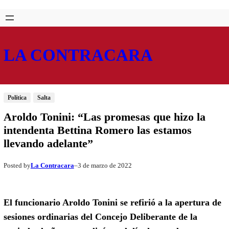
Saltar
Skip
al
to
contenido
content
LA CONTRACARA
Política
Salta
Aroldo Tonini: “Las promesas que hizo la
intendenta Bettina Romero las estamos
llevando adelante”
La Contracara
3 de marzo de 2022
Posted by
–
El funcionario Aroldo Tonini se refirió a la apertura de
sesiones ordinarias del Concejo Deliberante de la