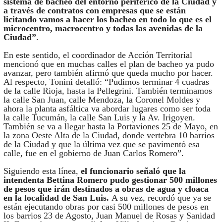
sistema de bacheo del entorno periférico de la Ciudad y
a través de contratos con empresas que se están
licitando vamos a hacer los bacheo en todo lo que es el
microcentro, macrocentro y todas las avenidas de la
Ciudad”
.
En este sentido, el coordinador de Acción Territorial
mencionó que en muchas calles el plan de bacheo ya pudo
avanzar, pero también afirmó que queda mucho por hacer.
Al respecto, Tonini detalló: “Pudimos terminar 4 cuadras
de la calle Rioja, hasta la Pellegrini. También terminamos
la calle San Juan, calle Mendoza, la Coronel Moldes y
ahora la planta asfáltica va abordar lugares como ser toda
la calle Tucumán, la calle San Luis y la Av. Irigoyen.
También se va a llegar hasta la Portaviones 25 de Mayo, en
la zona Oeste Alta de la Ciudad, donde vertebra 10 barrios
de la Ciudad y que la última vez que se pavimentó esa
calle, fue en el gobierno de Juan Carlos Romero”.
Siguiendo esta línea,
el funcionario señaló que la
intendenta Bettina Romero pudo gestionar 500 millones
de pesos que irán destinados a obras de agua y cloaca
en la localidad de San Luis.
A su vez, recordó que ya se
están ejecutando obras por casi 500 millones de pesos en
los barrios 23 de Agosto, Juan Manuel de Rosas y Sanidad