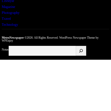
Lifestyle
Magazine
Photography
Travel
Technology
MetroNewspaper
©2026. All Rights Reserved.
WordPress Newspaper Theme
by
WPEnjoy
Buscar
Notas