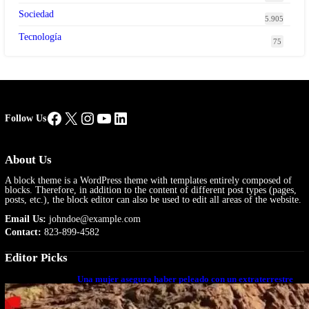
Sociedad
5.905
Tecnología
75
Facebook
X
Instagram
YouTube
LinkedIn
Follow Us
About Us
A block theme is a WordPress theme with templates entirely composed of
blocks. Therefore, in addition to the content of different post types (pages,
posts, etc.), the block editor can also be used to edit all areas of the website.
Email Us:
johndoe@example.com
Contact:
823-899-4582
Editor Picks
Una mujer asegura haber peleado con un extraterrestre
cuerpo a cuerpo