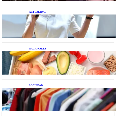
ACTUALIDAD
La startup creada por una salteña que busca
resolver el estrés financiero en Latinoamérica
NACIONALES
Nutrición inteligente: Cinco superalimentos de
temporada que deberías sumar a tu dieta este mes
SOCIEDAD
Las grandes marcas globales se suman a la
tendencia de la ropa de segunda mano premium