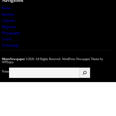
Navigation
Home
Business
Lifestyle
Magazine
Photography
Travel
Technology
MetroNewspaper
©2026. All Rights Reserved.
WordPress Newspaper Theme
by
WPEnjoy
Buscar
Notas