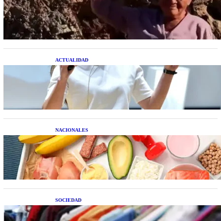
extraterrestre cuerpo a cuerpo
ACTUALIDAD
La startup creada por una salteña que busca
resolver el estrés financiero en Latinoamérica
NACIONALES
Nutrición inteligente: Cinco superalimentos de
temporada que deberías sumar a tu dieta este mes
SOCIEDAD
Las grandes marcas globales se suman a la
tendencia de la ropa de segunda mano premium