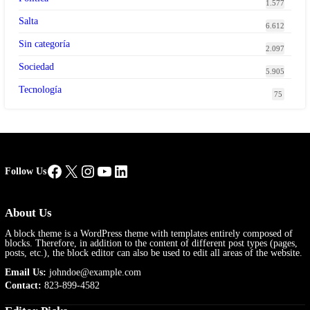
1.577
Salta
6.612
Sin categoría
2.097
Sociedad
5.905
Tecnología
75
Facebook
X
Instagram
YouTube
LinkedIn
Follow Us
About Us
A block theme is a WordPress theme with templates entirely composed of
blocks. Therefore, in addition to the content of different post types (pages,
posts, etc.), the block editor can also be used to edit all areas of the website.
Email Us:
johndoe@example.com
Contact:
823-899-4582