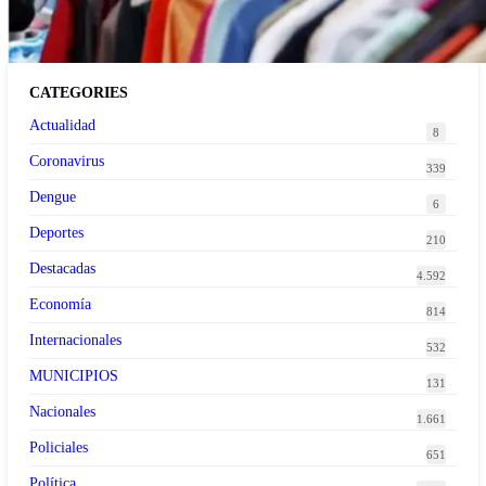
CATEGORIES
Actualidad
8
Coronavirus
339
Dengue
6
Deportes
210
Destacadas
4.592
Economía
814
Internacionales
532
MUNICIPIOS
131
Nacionales
1.661
Policiales
651
Política