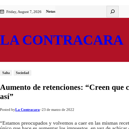
Saltar
Skip
Buscar
Notas
Friday, August 7, 2026
al
to
contenido
content
LA CONTRACARA
Salta
Sociedad
Aumento de retenciones: “Creen que c
así”
La Contracara
23 de marzo de 2022
Posted by
–
“Estamos preocupados y volvemos a caer en las mismas recet
único que hace es aumentar los impuestos, en vez de achicar 