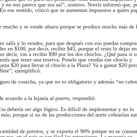
 y no nos parece que sea así”, sostuvo. Norris informó que, p
n ese sentido, criticó que se aumentan impuestos a quien pa
de mucho y se vende afuera porque se produce mucho más de 
tro salís y lo vendes, para que después con eso puedas compra
es en $100, por decir, recibir $45, porque el resto lo dejas en
r decir, vas a recibir $90 por los dos choclos. ¿Qué pasa si 
enés que tener una reserva. Ponele que vendas ese choclo y
asta $20 para llevar el choclo a la Plaza? Va a gastar $20 per
lete”, ejemplificó.
guro de cosecha, ya que no es obligatorio y además “no cubr
de acuerdo a la lejanía al puerto, respondió:
a debería ser algo lógico. Es difícil de implementar y no lo
 más, porque si no de las producciones del norte cobrarían m
 cantidad de porotos, y se exporta el 90% porque no se consu
or eso, en el país es tan fácil las retenciones. La mayoría se