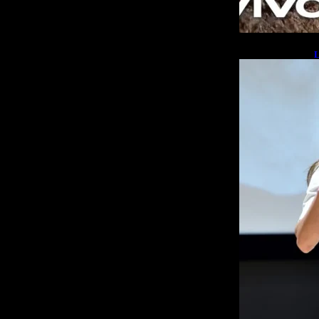
L
b
L