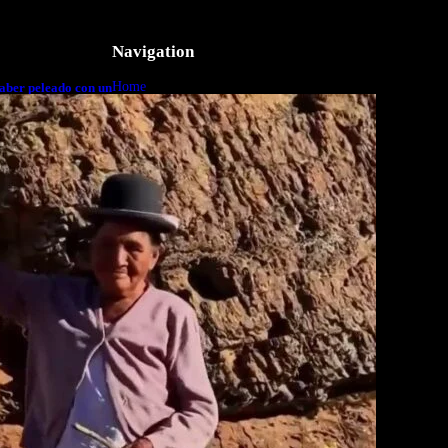
Navigation
Home
aber peleado con un
o a cuerpo
Business
Lifestyle
Magazine
Photography
Travel
Technology