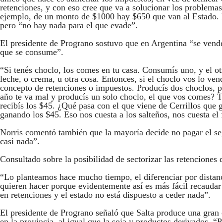
retenciones, y con eso cree que va a solucionar los problemas
ejemplo, de un monto de $1000 hay $650 que van al Estado. E
pero “no hay nada para el que evade”.
El presidente de Prograno sostuvo que en Argentina “se ven
que se consume”.
“Si tenés choclo, los comes en tu casa. Consumís uno, y el o
leche, o crema, u otra cosa. Entonces, si el choclo vos lo vend
concepto de retenciones o impuestos. Producís dos choclos, po
año te va mal y producís un solo choclo, el que vos comes? T
recibís los $45. ¿Qué pasa con el que viene de Cerrillos que g
ganando los $45. Eso nos cuesta a los salteños, nos cuesta el f
Norris comentó también que la mayoría decide no pagar el se
casi nada”.
Consultado sobre la posibilidad de sectorizar las retenciones 
“Lo planteamos hace mucho tiempo, el diferenciar por distanci
quieren hacer porque evidentemente así es más fácil recaudar
en retenciones y el estado no está dispuesto a ceder nada”.
El presidente de Prograno señaló que Salta produce una gran
en la provincia, al igual que la soja y productos derivados. “P