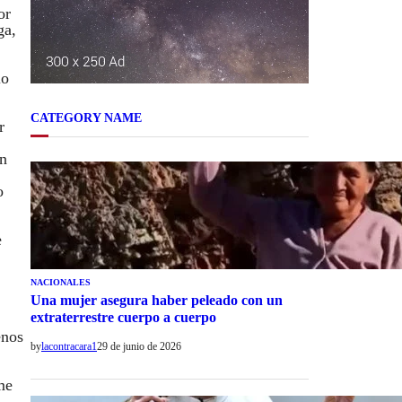
or
ga,
lo
CATEGORY NAME
r
un
o
e
NACIONALES
Una mujer asegura haber peleado con un
extraterrestre cuerpo a cuerpo
enos
by
lacontracara1
29 de junio de 2026
me