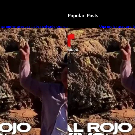
Popular Posts
na mujer asegura haber peleado con un
Una mujer asegura h
xtraterrestre cuerpo a cuerpo
extraterrestre cuerp