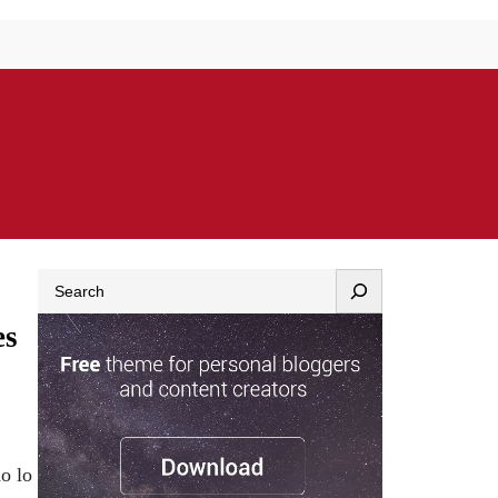
Search
es
o lo