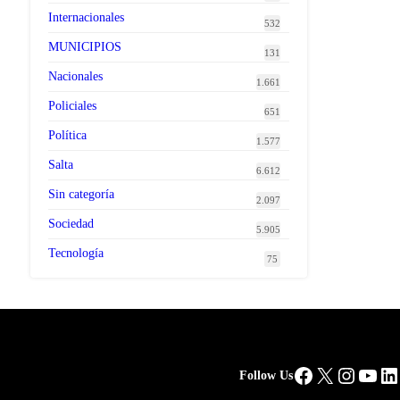
Internacionales
532
MUNICIPIOS
131
Nacionales
1.661
Policiales
651
Política
1.577
Salta
6.612
Sin categoría
2.097
Sociedad
5.905
Tecnología
75
Facebook
X
Instag
You
Li
Follow Us