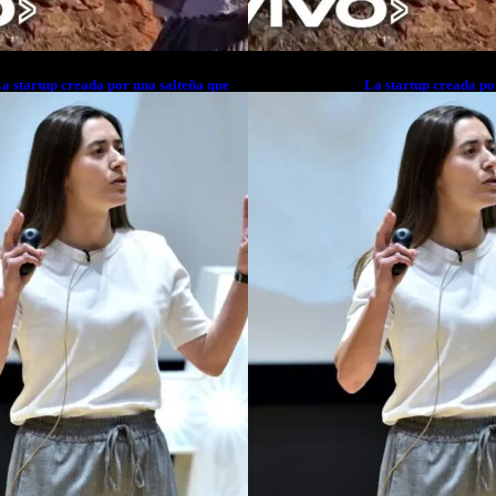
a startup creada por una salteña que
La startup creada po
usca resolver el estrés financiero en
busca resolver el est
atinoamérica
Latinoamérica