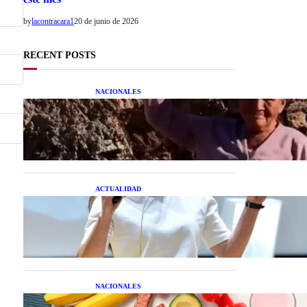
by
lacontracara1
20 de junio de 2026
RECENT POSTS
NACIONALES
Una mujer asegura haber
peleado con un extraterrestre
cuerpo a cuerpo
ACTUALIDAD
La startup creada por una
salteña que busca resolver el
estrés financiero en
Latinoamérica
NACIONALES
Nutrición inteligente: Cinco