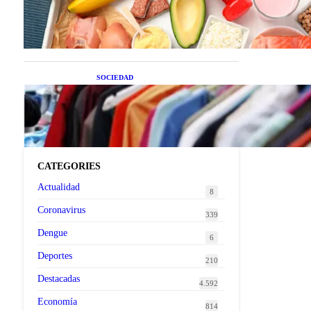
superalimentos de temporada
que deberías sumar a tu dieta
este mes
SOCIEDAD
Las grandes marcas globales
se suman a la tendencia de la
ropa de segunda mano
premium
CATEGORIES
Actualidad
8
Coronavirus
339
Dengue
6
Deportes
210
Destacadas
4.592
Economía
814