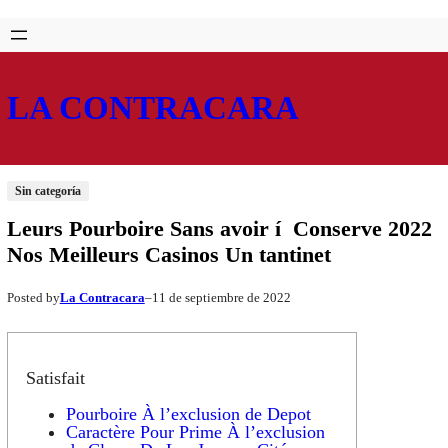
Saltar
Skip
al
to
contenido
content
LA CONTRACARA
Sin categoría
Leurs Pourboire Sans avoir í Conserve 2022
Nos Meilleurs Casinos Un tantinet
La Contracara
11 de septiembre de 2022
Posted by
–
Satisfait
Pourboire À l’exclusion de Depot
Caractère Pour Prime À l’exclusion