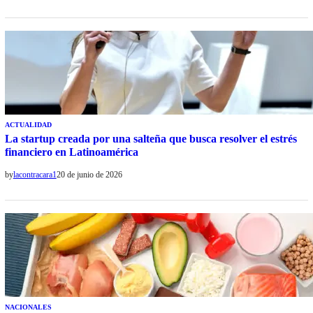
ACTUALIDAD
La startup creada por una salteña que busca resolver el estrés
financiero en Latinoamérica
by
lacontracara1
20 de junio de 2026
NACIONALES