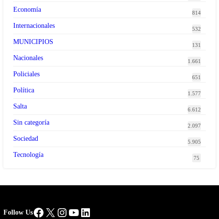
Economía
814
Internacionales
532
MUNICIPIOS
131
Nacionales
1.661
Policiales
651
Política
1.577
Salta
6.612
Sin categoría
2.097
Sociedad
5.905
Tecnología
75
Facebook
X
Instagram
YouTube
LinkedIn
Follow Us