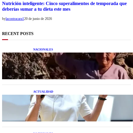
Nutrición inteligente: Cinco superalimentos de temporada que
deberías sumar a tu dieta este mes
by
lacontracara1
20 de junio de 2026
RECENT POSTS
NACIONALES
Una mujer asegura haber peleado con un
extraterrestre cuerpo a cuerpo
ACTUALIDAD
La startup creada por una salteña que busca
resolver el estrés financiero en Latinoamérica