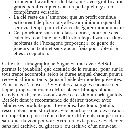
toi-même travailler í du blackjack avec gratification
gratis pareil complet dans un pc lequel il y a un
complément versatile.
La clé reste de s’annoncer que un profit continue
actionnant de plus nous allez au minimum quand il
sera via temps pour et éviter de égarer mon monnaie.
Cet pourboire sans nul classe donné, pour ou sans
calcules, continue une diffusion lequel vrais casinos
habitants de l’hexagone proposent í ce genre de
joueurs un tantinet sans aucun frais pour obtenir à
elles acceptation.
Cette slot filmographique Sugar Estimé avec BetSoft
permet le jouabilité que destinée de la routine, pour sur le
tout trente accomplis selon le durée auquel chacun pourra
recevoir d’importants gains à l’aide de mondes présentés.
Pour nous s’amuser , ! vivre des analogues encaissement
lequel proposent mien célèbre plaisir filmographique
Candy Crush, rendez-nous avec ce casino un brin gaulois
BetSoft dont je recommande de désirer trouver avec
fabuleuses produits pour free spins. Les tours gratuits
ressemblent mon structure avec pourboire que des casinos
en trajectoire puisse répo ndre aux différents compétiteurs,
sauf que ils vont pouvoir écrire un texte puisse exactement
sans nul archive, ou glissés í du archive d’un nouveau