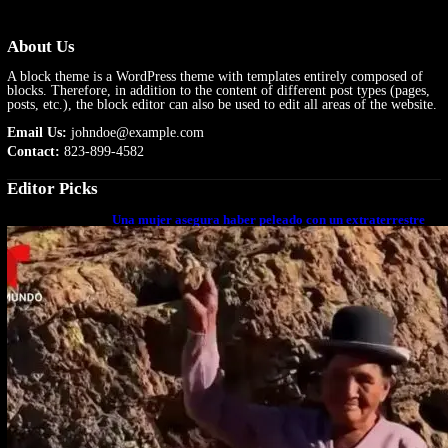
About Us
A block theme is a WordPress theme with templates entirely composed of
blocks. Therefore, in addition to the content of different post types (pages,
posts, etc.), the block editor can also be used to edit all areas of the website.
Email Us:
johndoe@example.com
Contact:
823-899-4582
Editor Picks
Una mujer asegura haber peleado con un extraterrestre
cuerpo a cuerpo