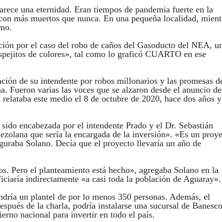
rece una eternidad. Eran tiempos de pandemia fuerte en la
 con más muertos que nunca. En una pequeña localidad, mient
smo.
ución por el caso del robo de caños del Gasoducto del NEA, u
espejitos de colores», tal como lo graficó CUARTO en ese
ión de su intendente por robos millonarios y las promesas d
. Fueron varias las voces que se alzaron desde el anuncio de
 relataba este medio el 8 de octubre de 2020, hace dos años y
sido encabezada por el intendente Prado y el Dr. Sebastián
zolana que sería la encargada de la inversión». «Es un proy
guraba Solano. Decía que el proyecto llevaría un año de
s. Pero el planteamiento está hecho», agregaba Solano en la
ficiaría indirectamente «a casi toda la población de Aguaray».
endría un plantel de por lo menos 350 personas. Además, el
spués de la charla, podría instalarse una sucursal de Banesc
rno nacional para invertir en todo el país.