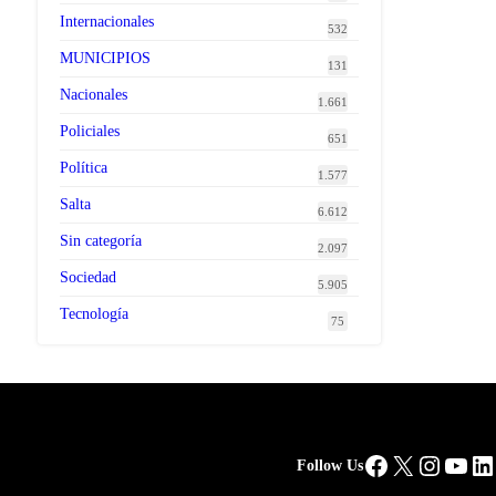
Internacionales
532
MUNICIPIOS
131
Nacionales
1.661
Policiales
651
Política
1.577
Salta
6.612
Sin categoría
2.097
Sociedad
5.905
Tecnología
75
Facebook
X
Instag
You
Li
Follow Us