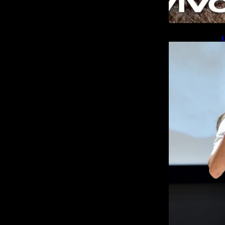
L
b
L