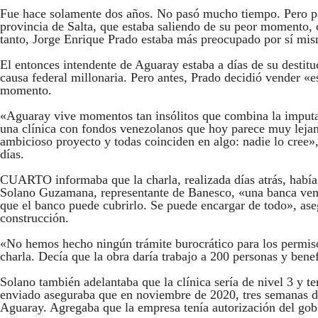
Fue hace solamente dos años. No pasó mucho tiempo. Pero pa
provincia de Salta, que estaba saliendo de su peor momento,
tanto, Jorge Enrique Prado estaba más preocupado por sí mi
El entonces intendente de Aguaray estaba a días de su destit
causa federal millonaria. Pero antes, Prado decidió vender «
momento.
«Aguaray vive momentos tan insólitos que combina la imputac
una clínica con fondos venezolanos que hoy parece muy lejana
ambicioso proyecto y todas coinciden en algo: nadie lo cree»,
días.
CUARTO informaba que la charla, realizada días atrás, había 
Solano Guzamana, representante de Banesco, «una banca vene
que el banco puede cubrirlo. Se puede encargar de todo», ase
construcción.
«No hemos hecho ningún trámite burocrático para los permiso
charla. Decía que la obra daría trabajo a 200 personas y bene
Solano también adelantaba que la clínica sería de nivel 3 y t
enviado aseguraba que en noviembre de 2020, tres semanas de
Aguaray. Agregaba que la empresa tenía autorización del gobie