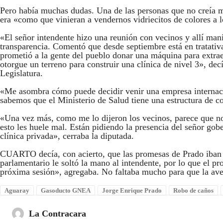
Pero había muchas dudas. Una de las personas que no creía m
era «como que vinieran a vendernos vidriecitos de colores a l
«El señor intendente hizo una reunión con vecinos y allí ma
transparencia. Comentó que desde septiembre está en tratati
prometió a la gente del pueblo donar una máquina para extraer
otorgue un terreno para construir una clínica de nivel 3», decí
Legislatura.
«Me asombra cómo puede decidir venir una empresa internacio
sabemos que el Ministerio de Salud tiene una estructura de 
«Una vez más, como me lo dijeron los vecinos, parece que no 
esto les huele mal. Están pidiendo la presencia del señor gob
clínica privada», cerraba la diputada.
CUARTO decía, con acierto, que las promesas de Prado iban a
parlamentario le soltó la mano al intendente, por lo que el pr
próxima sesión», agregaba. No faltaba mucho para que la ave
Aguaray
Gasoducto GNEA
Jorge Enrique Prado
Robo de caños
La Contracara