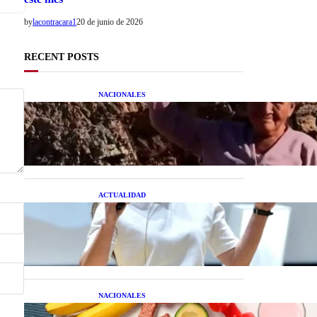
by
lacontracara1
20 de junio de 2026
RECENT POSTS
NACIONALES
Una mujer asegura haber
peleado con un extraterrestre
cuerpo a cuerpo
ACTUALIDAD
La startup creada por una
salteña que busca resolver el
estrés financiero en
Latinoamérica
NACIONALES
Nutrición inteligente: Cinco