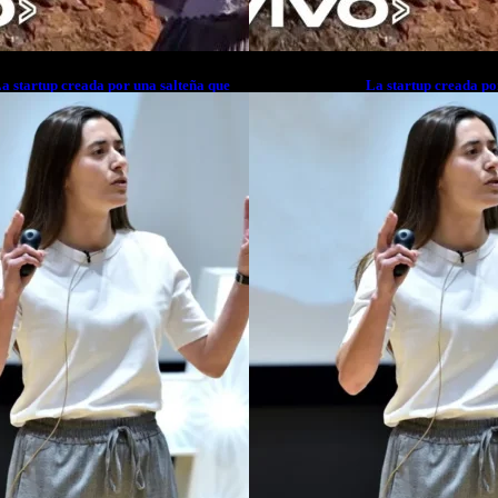
a startup creada por una salteña que
La startup creada po
usca resolver el estrés financiero en
busca resolver el est
atinoamérica
Latinoamérica