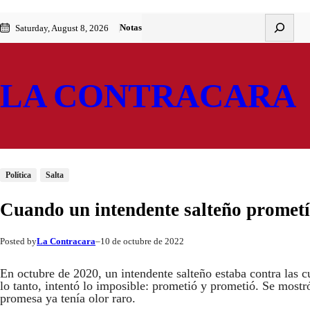
Saltar
Skip
Buscar
Notas
Saturday, August 8, 2026
al
to
contenido
content
LA CONTRACARA
Política
Salta
Cuando un intendente salteño prometí
La Contracara
10 de octubre de 2022
Posted by
–
En octubre de 2020, un intendente salteño estaba contra las c
lo tanto, intentó lo imposible: prometió y prometió. Se most
promesa ya tenía olor raro.