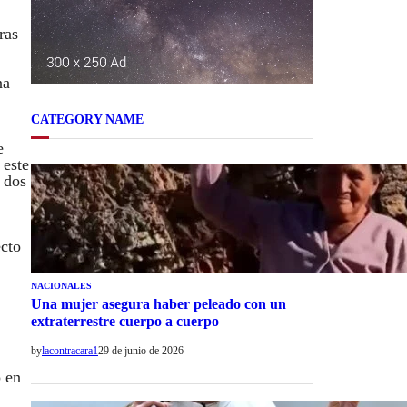
ras
na
CATEGORY NAME
e
 este
 dos
ecto
NACIONALES
Una mujer asegura haber peleado con un
extraterrestre cuerpo a cuerpo
by
lacontracara1
29 de junio de 2026
o en