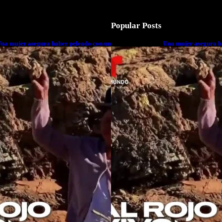
Popular Posts
na mujer asegura haber peleado con un
Una mujer asegura h
xtraterrestre cuerpo a cuerpo
extraterrestre cuerp