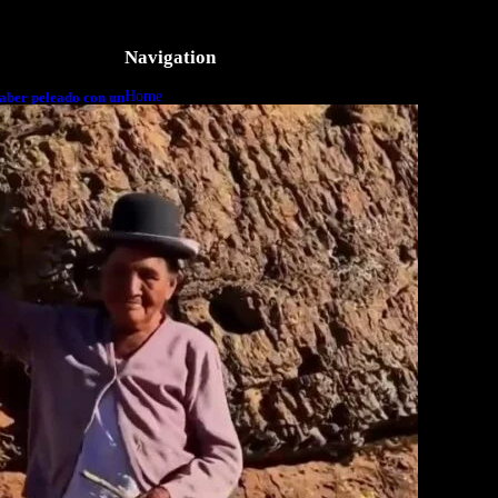
Navigation
Home
aber peleado con un
o a cuerpo
Business
Lifestyle
Magazine
Photography
Travel
Technology