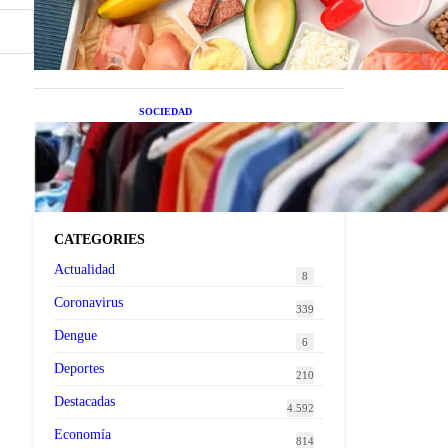
superalimentos de temporada
que deberías sumar a tu dieta
este mes
SOCIEDAD
Las grandes marcas globales
se suman a la tendencia de la
ropa de segunda mano
premium
CATEGORIES
Actualidad
8
Coronavirus
339
Dengue
6
Deportes
210
Destacadas
4.592
Economía
814