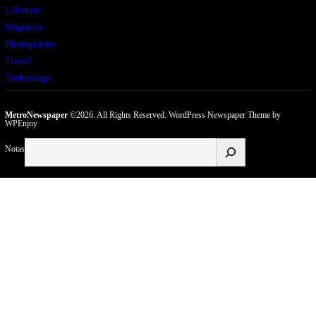
Lifestyle
Magazine
Photography
Travel
Technology
MetroNewspaper
©2026. All Rights Reserved.
WordPress Newspaper Theme
by
WPEnjoy
Buscar
Notas