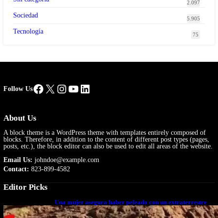
2.097
Sociedad
5.905
Tecnología
75
Facebook
X
Instagram
YouTube
LinkedIn
Follow Us
About Us
A block theme is a WordPress theme with templates entirely composed of
blocks. Therefore, in addition to the content of different post types (pages,
posts, etc.), the block editor can also be used to edit all areas of the website.
Email Us:
johndoe@example.com
Contact:
823-899-4582
Editor Picks
Una mujer asegura haber peleado con un extraterrestre
cuerpo a cuerpo