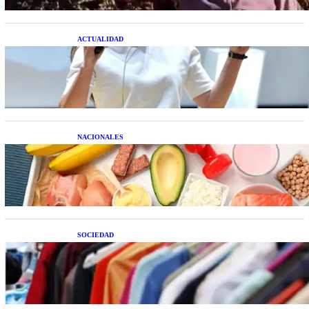
ACTUALIDAD
La startup creada por una salteña que busca
resolver el estrés financiero en Latinoamérica
NACIONALES
Nutrición inteligente: Cinco superalimentos de
temporada que deberías sumar a tu dieta este mes
SOCIEDAD
Las grandes marcas globales se suman a la
tendencia de la ropa de segunda mano premium