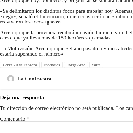
Arce dijo que hoy, bomberos y brigadistas se sumarán al ampl
«Se delimitaron los distintos focos para trabajar hoy. Ademá
Fuego», señaló el funcionario, quien consideró que «hubo un 
reavivaron los focos ígneos».
Arce dijo que la provincia recibirá un avión hidrante y un hel
cerro, que ya lleva más de 150 hectáreas quemadas.
En Multivisión, Arce dijo que «el año pasado tuvimos alreded
estaría superando el número».
Cerro 20 de Febrero
Incendios
Jorge Arce
Salta
La Contracara
Deja una respuesta
Tu dirección de correo electrónico no será publicada.
Los cam
Comentario
*