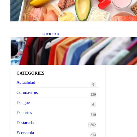
superalimentos de temporada
que deberías sumar a tu dieta
este mes
SOCIEDAD
Las grandes marcas globales
se suman a la tendencia de la
ropa de segunda mano
premium
CATEGORIES
Actualidad
8
Coronavirus
339
Dengue
6
Deportes
210
Destacadas
4.592
Economía
814