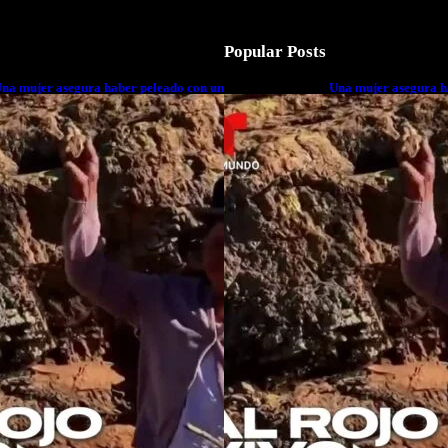
Popular Posts
na mujer asegura haber peleado con un
Una mujer asegura h
xtraterrestre cuerpo a cuerpo
extraterrestre cuerp