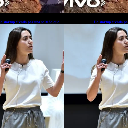
a startup creada por una salteña que
La startup creada po
usca resolver el estrés financiero en
busca resolver el est
atinoamérica
Latinoamérica