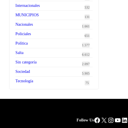
Internacionales
532
MUNICIPIOS
131
Nacionales
1.661
Policiales
651
Política
1.577
Salta
6.612
Sin categoría
2.097
Sociedad
5.905
Tecnología
75
Facebook
X
Instag
You
Li
Follow Us