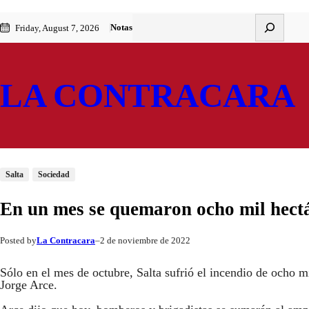
Saltar
Skip
Buscar
Notas
Friday, August 7, 2026
al
to
contenido
content
LA CONTRACARA
Salta
Sociedad
En un mes se quemaron ocho mil hect
La Contracara
2 de noviembre de 2022
Posted by
–
Sólo en el mes de octubre, Salta sufrió el incendio de ocho mi
Jorge Arce.