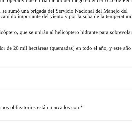
io operativo de enfriamiento del fuego en el cerro 20 de Febr
s, se sumó una brigada del Servicio Nacional del Manejo del
cambio importante del viento y por la suba de la temperatura
icóptero, que se unirán al helicóptero hidrante para sobrevolar
or de 20 mil hectáreas (quemadas) en todo el año, y este año
pos obligatorios están marcados con
*