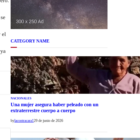
ero.
 se
 el
CATEGORY NAME
 ya
NACIONALES
Una mujer asegura haber peleado con un
extraterrestre cuerpo a cuerpo
by
lacontracara1
29 de junio de 2026