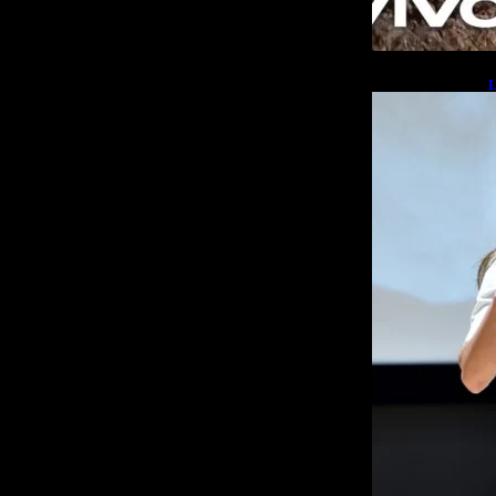
L
b
L