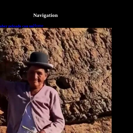
Navigation
Home
aber peleado con un
o a cuerpo
Business
Lifestyle
Magazine
Photography
Travel
Technology