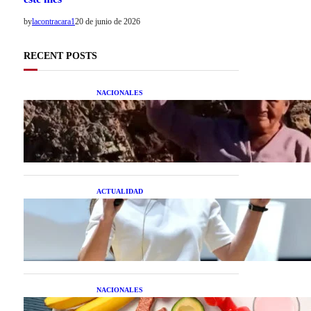
by
lacontracara1
20 de junio de 2026
RECENT POSTS
NACIONALES
Una mujer asegura haber
peleado con un extraterrestre
cuerpo a cuerpo
ACTUALIDAD
La startup creada por una
salteña que busca resolver el
estrés financiero en
Latinoamérica
NACIONALES
Nutrición inteligente: Cinco