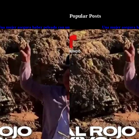
Popular Posts
na mujer asegura haber peleado con un
Una mujer asegura h
xtraterrestre cuerpo a cuerpo
extraterrestre cuerp