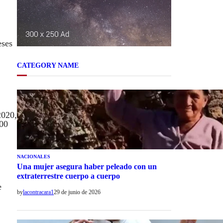
eses
CATEGORY NAME
2020,
000
NACIONALES
Una mujer asegura haber peleado con un
extraterrestre cuerpo a cuerpo
e
by
lacontracara1
29 de junio de 2026