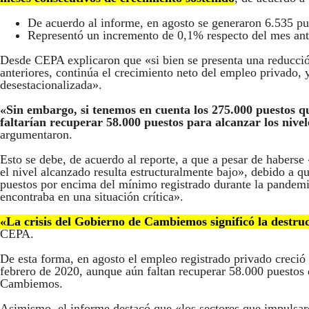
De acuerdo al informe, en agosto se generaron 6.535 pue
Representó un incremento de 0,1% respecto del mes ant
Desde CEPA explicaron que «si bien se presenta una reducció
anteriores, continúa el crecimiento neto del empleo privado, 
desestacionalizada».
«Sin embargo, si tenemos en cuenta los 275.000 puestos q
faltarían recuperar 58.000 puestos para alcanzar los niv
argumentaron.
Esto se debe, de acuerdo al reporte, a que a pesar de haberse
el nivel alcanzado resulta estructuralmente bajo», debido a
puestos por encima del mínimo registrado durante la pandemia
encontraba en una situación crítica».
«La crisis del Gobierno de Cambiemos significó la destru
CEPA.
De esta forma, en agosto el empleo registrado privado creció 
febrero de 2020, aunque aún faltan recuperar 58.000 puestos de
Cambiemos.
Asimismo, el informe destacó que «los sectores que impulsar