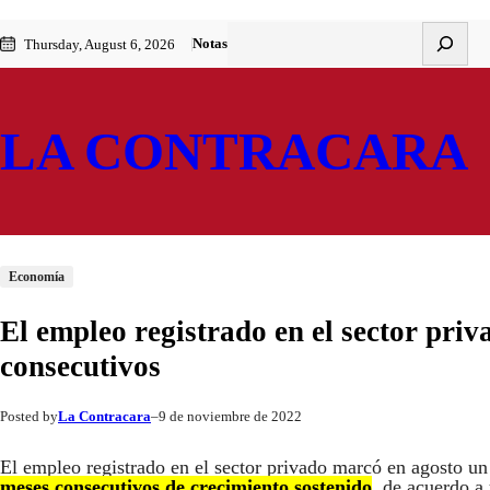
Saltar
Skip
Buscar
Notas
Thursday, August 6, 2026
al
to
contenido
content
LA CONTRACARA
Economía
El empleo registrado en el sector pri
consecutivos
La Contracara
9 de noviembre de 2022
Posted by
–
El empleo registrado en el sector privado marcó en agosto un
meses consecutivos de crecimiento sostenido
, de acuerdo a