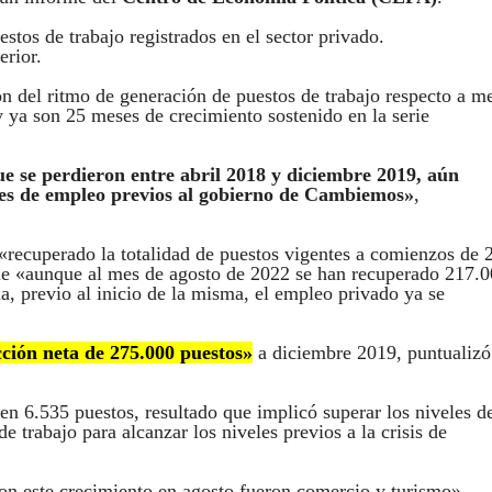
stos de trabajo registrados en el sector privado.
erior.
n del ritmo de generación de puestos de trabajo respecto a m
y ya son 25 meses de crecimiento sostenido en la serie
ue se perdieron entre abril 2018 y diciembre 2019, aún
eles de empleo previos al gobierno de Cambiemos»
,
 «recuperado la totalidad de puestos vigentes a comienzos de 
 que «aunque al mes de agosto de 2022 se han recuperado 217.
, previo al inicio de la misma, el empleo privado ya se
cción neta de 275.000 puestos»
a diciembre 2019, puntualizó
en 6.535 puestos, resultado que implicó superar los niveles d
 trabajo para alcanzar los niveles previos a la crisis de
on este crecimiento en agosto fueron comercio y turismo».