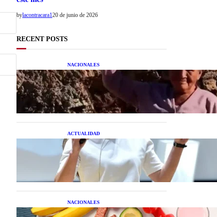
by
lacontracara1
20 de junio de 2026
RECENT POSTS
NACIONALES
Una mujer asegura haber
peleado con un extraterrestre
cuerpo a cuerpo
ACTUALIDAD
La startup creada por una
salteña que busca resolver el
estrés financiero en
Latinoamérica
NACIONALES
Nutrición inteligente: Cinco