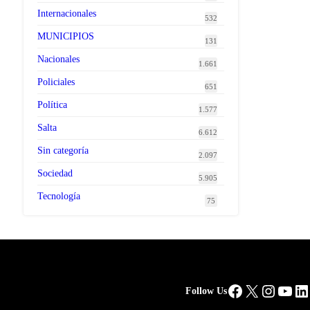
Internacionales
532
MUNICIPIOS
131
Nacionales
1.661
Policiales
651
Política
1.577
Salta
6.612
Sin categoría
2.097
Sociedad
5.905
Tecnología
75
Facebook
X
Instag
You
Li
Follow Us