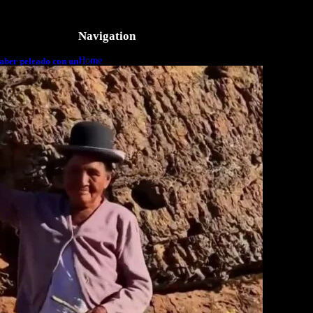
Navigation
Home
aber peleado con un
o a cuerpo
Business
Lifestyle
Magazine
Photography
Travel
Technology