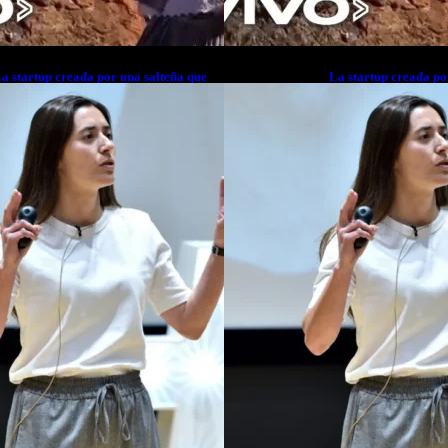
a startup creada por una salteña que
La startup creada po
usca resolver el estrés financiero en
busca resolver el est
atinoamérica
Latinoamérica