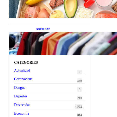
superalimentos de temporada
que deberías sumar a tu dieta
este mes
SOCIEDAD
Las grandes marcas globales
se suman a la tendencia de la
ropa de segunda mano
premium
CATEGORIES
Actualidad
8
Coronavirus
339
Dengue
6
Deportes
210
Destacadas
4.592
Economía
814