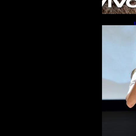
L
b
L