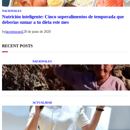
NACIONALES
Nutrición inteligente: Cinco superalimentos de temporada que
deberías sumar a tu dieta este mes
by
lacontracara1
20 de junio de 2026
RECENT POSTS
NACIONALES
Una mujer asegura haber peleado con un
extraterrestre cuerpo a cuerpo
ACTUALIDAD
La startup creada por una salteña que busca
resolver el estrés financiero en Latinoamérica