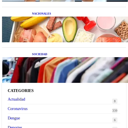
NACIONALES
Nutrición inteligente: Cinco superalimentos de
temporada que deberías sumar a tu dieta este mes
SOCIEDAD
Las grandes marcas globales se suman a la
tendencia de la ropa de segunda mano premium
CATEGORIES
Actualidad
8
Coronavirus
339
Dengue
6
Deportes