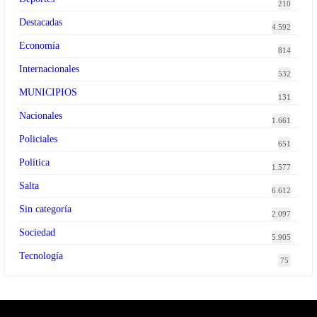
210
Destacadas
4.592
Economía
814
Internacionales
532
MUNICIPIOS
131
Nacionales
1.661
Policiales
651
Política
1.577
Salta
6.612
Sin categoría
2.097
Sociedad
5.905
Tecnología
75