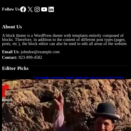
Facebook
X
Instagram
YouTube
LinkedIn
Follow Us
About Us
A block theme is a WordPress theme with templates entirely composed of
blocks. Therefore, in addition to the content of different post types (pages,
posts, etc.), the block editor can also be used to edit all areas of the website.
Email Us:
johndoe@example.com
Contact:
823-899-4582
Editor Picks
Una mujer asegura haber peleado con un extraterrestre
cuerpo a cuerpo