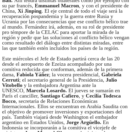
Bali.
Allí tendrá distintas bilaterales como por ejemplo con
su par francés,
Emmanuel Macron
, y con el presidente de
China,
Xi Jinping
. El eje central de todo el viaje será la
recuperación pospandemia y la guerra entre Rusia y
Ucrania por las consecuencias que ese conflicto bélico trae
al mundo. Fernández irá, además, en su rol de presidente
pro témpore de la CELAC para aportar la mirada de la
región y pedir que las soluciones al conflicto bélico vengan
como resultado del diálogo entre distintas miradas, entre
las que también estén incluidos los países de la región.
Este miércoles el Jefe de Estado partirá cerca de las 20
desde el aeropuerto de Ezeiza acompañado por una
comitiva reducida que conforman, además de la primera
dama,
Fabiola Yáñez
; la vocera presidencial,
Gabriela
Cerruti
; el secretario general de la Presidencia,
Julio
Vitobello
y la embajadora Argentina ante la
UNESCO,
Marcela Losardo.
El jueves se sumarán en
París el canciller,
Santiago Cafiero
, y
Cecilia Todesca
Bocco
, secretaria de Relaciones Económicas
Internacionales. Ellos se encuentran en Arabia Saudita con
el objetivo de promover inversiones y exportaciones del
país. También viajará desde Washington el embajador
argentino en Estados Unidos,
Jorge Argüello.
En
Indonesia se incorporarán a la comitiva el vicejefe de