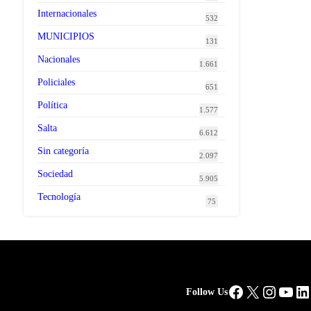
Internacionales
532
MUNICIPIOS
131
Nacionales
1.661
Policiales
651
Política
1.577
Salta
6.612
Sin categoría
2.097
Sociedad
5.905
Tecnología
75
Facebook
X
Instag
You
Li
Follow Us