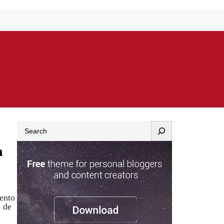
Search
a
mento
1 de