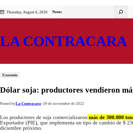
Saltar
Skip
Buscar
Notas
Thursday, August 6, 2026
al
to
contenido
content
LA CONTRACARA
Economía
Dólar soja: productores vendieron más
La Contracara
29 de noviembre de 2022
Posted by
–
Los productores de soja comercializaron
más de 300.000 to
Exportador (PIE), que implementa un tipo de cambio de $ 230 
diciembre próximo.