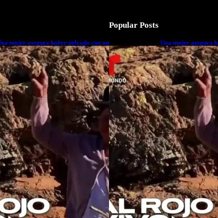
Popular Posts
na mujer asegura haber peleado con un
Una mujer asegura h
xtraterrestre cuerpo a cuerpo
extraterrestre cuerp