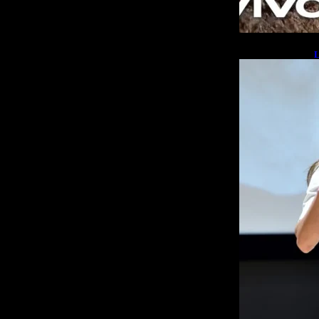
L
b
L