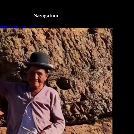
Navigation
Home
aber peleado con un
o a cuerpo
Business
Lifestyle
Magazine
Photography
Travel
Technology