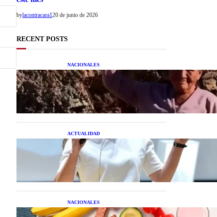
by
lacontracara1
20 de junio de 2026
RECENT POSTS
NACIONALES
Una mujer asegura haber
peleado con un extraterrestre
cuerpo a cuerpo
ACTUALIDAD
La startup creada por una
salteña que busca resolver el
estrés financiero en
Latinoamérica
NACIONALES
Nutrición inteligente: Cinco