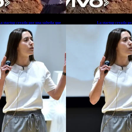
a startup creada por una salteña que
La startup creada po
usca resolver el estrés financiero en
busca resolver el est
atinoamérica
Latinoamérica