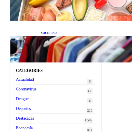
superalimentos de temporada
que deberías sumar a tu dieta
este mes
SOCIEDAD
Las grandes marcas globales
se suman a la tendencia de la
ropa de segunda mano
premium
CATEGORIES
Actualidad
8
Coronavirus
339
Dengue
6
Deportes
210
Destacadas
4.592
Economía
814