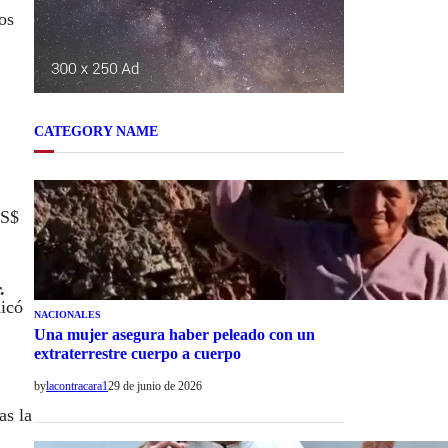
os
CATEGORY NAME
US$
.
dicó
NACIONALES
Una mujer asegura haber peleado con un
extraterrestre cuerpo a cuerpo
by
lacontracara1
29 de junio de 2026
as la