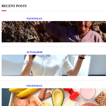
RECENT POSTS
NACIONALES
Una mujer asegura haber peleado con un
extraterrestre cuerpo a cuerpo
ACTUALIDAD
La startup creada por una salteña que busca
resolver el estrés financiero en Latinoamérica
NACIONALES
Nutrición inteligente: Cinco superalimentos de
temporada que deberías sumar a tu dieta este mes