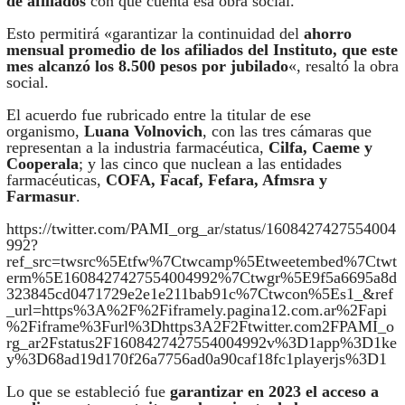
de afiliados
con que cuenta esa obra social.
Esto permitirá «garantizar la continuidad del
ahorro
mensual promedio de los afiliados del Instituto, que este
mes alcanzó los 8.500 pesos por jubilado
«, resaltó la obra
social.
El acuerdo fue rubricado entre la titular de ese
organismo,
Luana Volnovich
, con las tres cámaras que
representan a la industria farmacéutica,
Cilfa, Caeme y
Cooperala
; y las cinco que nuclean a las entidades
farmacéuticas,
COFA, Facaf, Fefara, Afmsra y
Farmasur
.
https://twitter.com/PAMI_org_ar/status/1608427427554004
992?
ref_src=twsrc%5Etfw%7Ctwcamp%5Etweetembed%7Ctwt
erm%5E1608427427554004992%7Ctwgr%5E9f5a6695a8d
323845cd0471729e2e1e211bab91c%7Ctwcon%5Es1_&ref
_url=https%3A%2F%2Fiframely.pagina12.com.ar%2Fapi
%2Fiframe%3Furl%3Dhttps3A2F2Ftwitter.com2FPAMI_o
rg_ar2Fstatus2F1608427427554004992v%3D1app%3D1ke
y%3D68ad19d170f26a7756ad0a90caf18fc1playerjs%3D1
Lo que se estableció fue
garantizar en 2023 el acceso a