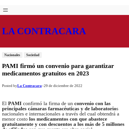
Saltar
Skip
al
to
contenido
content
LA CONTRACARA
Nacionales
Sociedad
PAMI firmó un convenio para garantizar
medicamentos gratuitos en 2023
La Contracara
29 de diciembre de 2022
Posted by
–
El
PAMI
confirmó la firma de un
convenio con las
principales cámaras farmacéuticas y de laboratorio
s
nacionales e internacionales a través del cual obtendrá a
menor costo
los medicamentos con que abastece
gratuitamente y con descuentos a los más de 5 millones