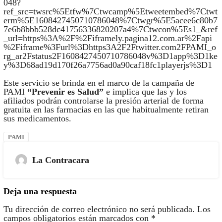
048?
ref_src=twsrc%5Etfw%7Ctwcamp%5Etweetembed%7Ctwt
erm%5E1608427450710786048%7Ctwgr%5E5acee6c80b7
7e6b8bbb528dc41756336820207a4%7Ctwcon%5Es1_&ref
_url=https%3A%2F%2Fiframely.pagina12.com.ar%2Fapi
%2Fiframe%3Furl%3Dhttps3A2F2Ftwitter.com2FPAMI_o
rg_ar2Fstatus2F1608427450710786048v%3D1app%3D1ke
y%3D68ad19d170f26a7756ad0a90caf18fc1playerjs%3D1
Este servicio se brinda en el marco de la campaña de
PAMI
“Prevenir es Salud”
e implica que las y los
afiliados podrán controlarse la presión arterial de forma
gratuita en las farmacias en las que habitualmente retiran
sus medicamentos.
PAMI
La Contracara
Deja una respuesta
Tu dirección de correo electrónico no será publicada.
Los
campos obligatorios están marcados con
*