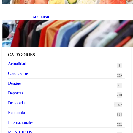
SOCIEDAD
Las grandes marcas globales se suman a la
tendencia de la ropa de segunda mano premium
CATEGORIES
Actualidad
8
Coronavirus
339
Dengue
6
Deportes
210
Destacadas
4.592
Economía
814
Internacionales
532
MUNICIPIOS