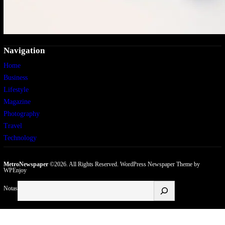
Navigation
Home
Business
Lifestyle
Magazine
Photography
Travel
Technology
MetroNewspaper
©2026. All Rights Reserved.
WordPress Newspaper Theme
by
WPEnjoy
Buscar
Notas