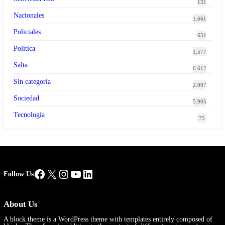
131
Nacionales
1.661
Policiales
651
Política
1.577
Salta
6.612
Sin categoría
2.097
Sociedad
5.905
Tecnología
75
Facebook
X
Instagram
YouTube
LinkedIn
Follow Us
About Us
A block theme is a WordPress theme with templates entirely composed of