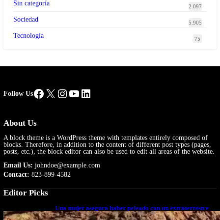
Sin categoría
2.097
Sociedad
5.905
Tecnología
75
Facebook
X
Instagram
YouTube
LinkedIn
Follow Us
About Us
A block theme is a WordPress theme with templates entirely composed of
blocks. Therefore, in addition to the content of different post types (pages,
posts, etc.), the block editor can also be used to edit all areas of the website.
Email Us:
johndoe@example.com
Contact:
823-899-4582
Editor Picks
Una mujer asegura haber peleado con un extraterrestre
cuerpo a cuerpo