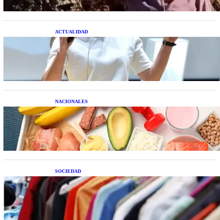
ACTUALIDAD
La startup creada por una salteña que busca
resolver el estrés financiero en Latinoamérica
NACIONALES
Nutrición inteligente: Cinco superalimentos de
temporada que deberías sumar a tu dieta este mes
SOCIEDAD
Las grandes marcas globales se suman a la
tendencia de la ropa de segunda mano premium