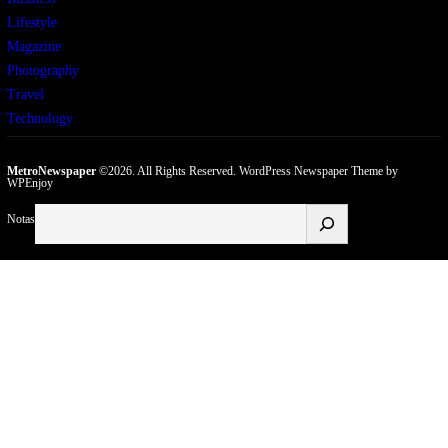
Lifestyle
Magazine
Photography
Travel
Technology
MetroNewspaper
©2026. All Rights Reserved.
WordPress Newspaper Theme
by
WPEnjoy
Buscar
Notas