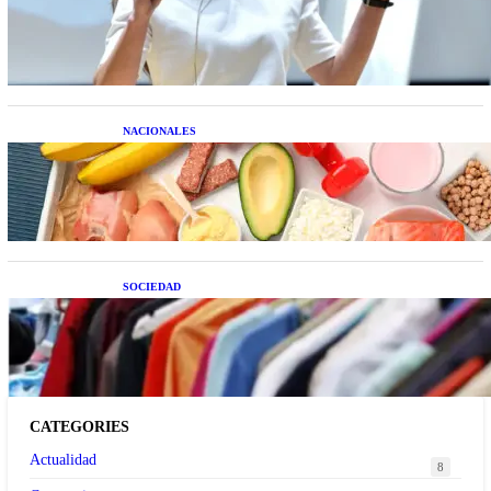
resolver el estrés financiero en Latinoamérica
NACIONALES
Nutrición inteligente: Cinco superalimentos de
temporada que deberías sumar a tu dieta este mes
SOCIEDAD
Las grandes marcas globales se suman a la
tendencia de la ropa de segunda mano premium
CATEGORIES
Actualidad
8