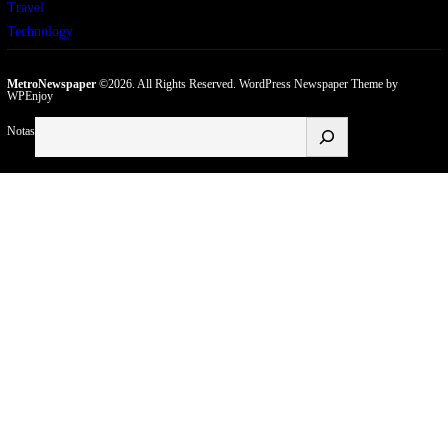
Travel
Technology
MetroNewspaper
©2026. All Rights Reserved.
WordPress Newspaper Theme
by
WPEnjoy
Buscar
Notas