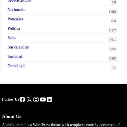
MUNICIPIOS
131
Nacionales
1.661
Policiales
651
Política
1.577
Salta
6.612
Sin categoría
2.097
Sociedad
5.905
Tecnología
75
Facebook
X
Instagram
YouTube
LinkedIn
Follow Us
About Us
A block theme is a WordPress theme with templates entirely composed of