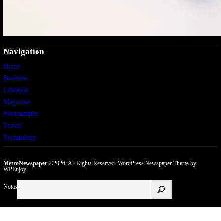
Navigation
Home
Business
Lifestyle
Magazine
Photography
Travel
Technology
MetroNewspaper
©2026. All Rights Reserved.
WordPress Newspaper Theme
by
WPEnjoy
Buscar
Notas