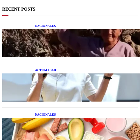
RECENT POSTS
NACIONALES
Una mujer asegura haber peleado con un
extraterrestre cuerpo a cuerpo
ACTUALIDAD
La startup creada por una salteña que busca
resolver el estrés financiero en Latinoamérica
NACIONALES
Nutrición inteligente: Cinco superalimentos de
temporada que deberías sumar a tu dieta este mes