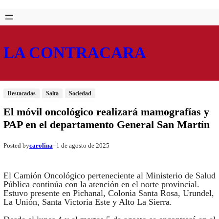
Saltar
Skip
al
to
contenido
content
LA CONTRACARA
Destacadas
Salta
Sociedad
El móvil oncológico realizará mamografías y
PAP en el departamento General San Martín
carolina
1 de agosto de 2025
Posted by
–
El Camión Oncológico perteneciente al Ministerio de Salud
Pública continúa con la atención en el norte provincial.
Estuvo presente en Pichanal, Colonia Santa Rosa, Urundel,
La Unión, Santa Victoria Este y Alto La Sierra.