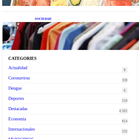
SOCIEDAD
Las grandes marcas globales se suman a la
tendencia de la ropa de segunda mano premium
CATEGORIES
Actualidad
8
Coronavirus
339
Dengue
6
Deportes
210
Destacadas
4.592
Economía
814
Internacionales
532