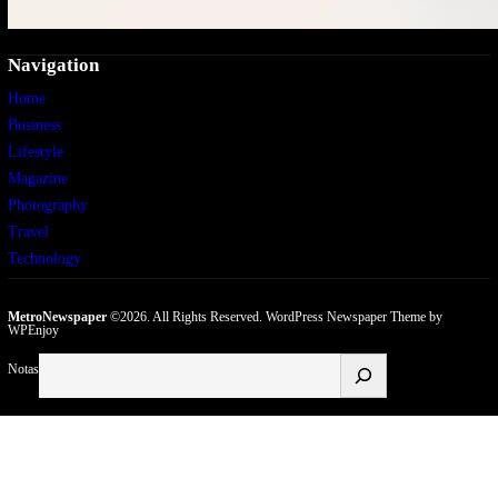
Navigation
Home
Business
Lifestyle
Magazine
Photography
Travel
Technology
MetroNewspaper
©2026. All Rights Reserved.
WordPress Newspaper Theme
by
WPEnjoy
Buscar
Notas