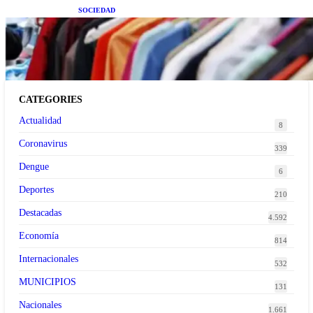
SOCIEDAD
Las grandes marcas globales se suman a la
tendencia de la ropa de segunda mano premium
CATEGORIES
Actualidad
8
Coronavirus
339
Dengue
6
Deportes
210
Destacadas
4.592
Economía
814
Internacionales
532
MUNICIPIOS
131
Nacionales
1.661