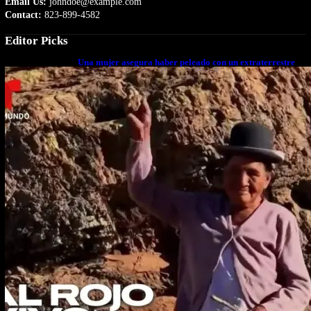
Email Us:
johndoe@example.com
Contact:
823-899-4582
Editor Picks
Una mujer asegura haber peleado con un extraterrestre
cuerpo a cuerpo