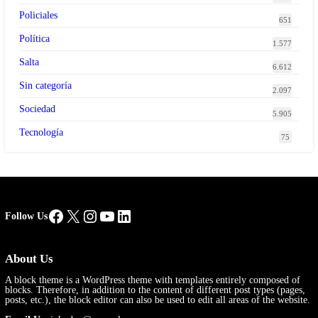
Policiales
651
Política
1.577
Salta
6.612
Sin categoría
2.097
Sociedad
5.905
Tecnología
75
Facebook
X
Instagram
YouTube
LinkedIn
Follow Us
About Us
A block theme is a WordPress theme with templates entirely composed of
blocks. Therefore, in addition to the content of different post types (pages,
posts, etc.), the block editor can also be used to edit all areas of the website.