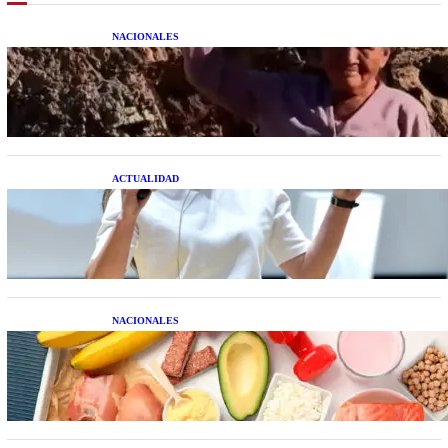
NACIONALES
Una mujer asegura haber peleado con un
extraterrestre cuerpo a cuerpo
ACTUALIDAD
La startup creada por una salteña que busca
resolver el estrés financiero en Latinoamérica
NACIONALES
Nutrición inteligente: Cinco superalimentos de
temporada que deberías sumar a tu dieta este mes