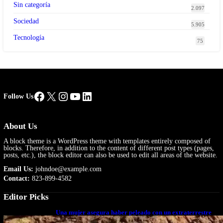
Sin categoría
2.097
Sociedad
5.905
Tecnología
75
Facebook
X
Instagram
YouTube
LinkedIn
Follow Us
About Us
A block theme is a WordPress theme with templates entirely composed of
blocks. Therefore, in addition to the content of different post types (pages,
posts, etc.), the block editor can also be used to edit all areas of the website.
Email Us:
johndoe@example.com
Contact:
823-899-4582
Editor Picks
Una mujer asegura haber peleado con un extraterrestre
cuerpo a cuerpo