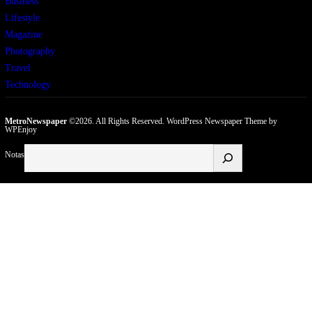
Business
Lifestyle
Magazine
Photography
Travel
Technology
MetroNewspaper
©2026. All Rights Reserved.
WordPress Newspaper Theme
by
WPEnjoy
Buscar
Notas