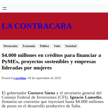
Saltar
Skip
al
to
contenido
content
LA CONTRACARA
Destacadas
Economía
Política
Salta
Sociedad
$4.000 millones en créditos para financiar a
PyMEs, proyectos sostenibles y empresas
lideradas por mujeres
carolina
30 de septiembre de 2025
Posted by
–
El gobernador
Gustavo Sáenz
y el secretario general del
Consejo Federal de Inversiones (CFI),
Ignacio Lamothe
,
firmaron un convenio que inyectará hasta $4.000 millones
de pesos en el desarrollo productivo de Salta.