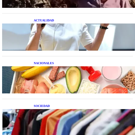
ACTUALIDAD
La startup creada por una salteña que busca
resolver el estrés financiero en Latinoamérica
NACIONALES
Nutrición inteligente: Cinco superalimentos de
temporada que deberías sumar a tu dieta este mes
SOCIEDAD
Las grandes marcas globales se suman a la
tendencia de la ropa de segunda mano premium