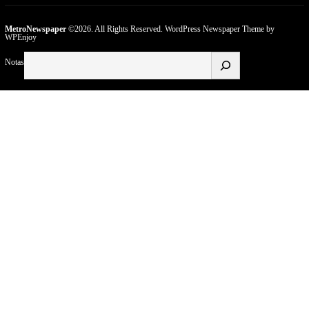
MetroNewspaper
©2026. All Rights Reserved.
WordPress Newspaper Theme
by
WPEnjoy
Buscar
Notas