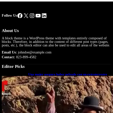
Facebook
X
Instagram
YouTube
LinkedIn
Follow Us
About Us
A block theme is a WordPress theme with templates entirely composed of
blocks. Therefore, in addition to the content of different post types (pages,
posts, etc.), the block editor can also be used to edit all areas of the website.
Email Us:
johndoe@example.com
Contact:
823-899-4582
Editor Picks
Una mujer asegura haber peleado con un extraterrestre
cuerpo a cuerpo