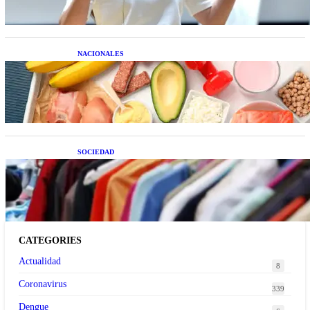
NACIONALES
Nutrición inteligente: Cinco superalimentos de
temporada que deberías sumar a tu dieta este mes
SOCIEDAD
Las grandes marcas globales se suman a la
tendencia de la ropa de segunda mano premium
CATEGORIES
Actualidad
8
Coronavirus
339
Dengue