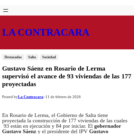
Saltar
Skip
al
to
contenido
content
LA CONTRACARA
Destacadas
Salta
Sociedad
Gustavo Sáenz en Rosario de Lerma
supervisó el avance de 93 viviendas de las 177
proyectadas
La Contracara
11 de febrero de 2026
Posted by
–
En Rosario de Lerma, el Gobierno de Salta tiene
proyectada la construcción de 177 viviendas de las cuales
93 están en ejecución y 84 por iniciar. El
gobernador
Gustavo Sáenz
y el presidente del IPV
Gustavo