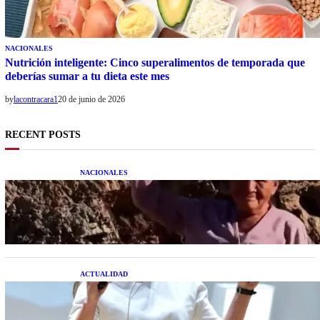
NACIONALES
Nutrición inteligente: Cinco superalimentos de temporada que
deberías sumar a tu dieta este mes
by
lacontracara1
20 de junio de 2026
RECENT POSTS
NACIONALES
Una mujer asegura haber peleado con un
extraterrestre cuerpo a cuerpo
ACTUALIDAD
La startup creada por una salteña que busca
resolver el estrés financiero en Latinoamérica