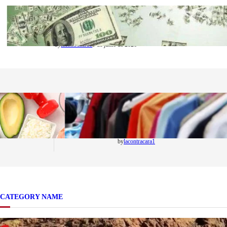
NACIONALES
El fin del efectivo: El país que logró realizar el
99% de sus transacciones de forma digital
by
lacontracara1
9 de junio de 2026
SOCIEDAD
gente: Cinco
Las grandes marcas globales se
 de temporada
suman a la tendencia de la ropa
mar a tu dieta
de segunda mano premium
by
lacontracara1
CATEGORY NAME