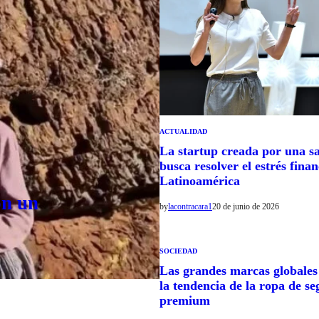
ACTUALIDAD
La startup creada por una s
busca resolver el estrés fina
Latinoamérica
on un
by
lacontracara1
20 de junio de 2026
SOCIEDAD
Las grandes marcas globales
la tendencia de la ropa de 
premium