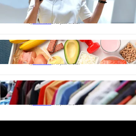
ACTUALIDAD
La startup creada por una salteña que busca
resolver el estrés financiero en Latinoamérica
by
lacontracara1
20 de junio de 2026
NACIONALES
Nutrición inteligente: Cinco superalimentos de
temporada que deberías sumar a tu dieta este mes
by
lacontracara1
20 de junio de 2026
SOCIEDAD
Las grandes marcas globales se suman a la
tendencia de la ropa de segunda mano premium
by
lacontracara1
20 de junio de 2026