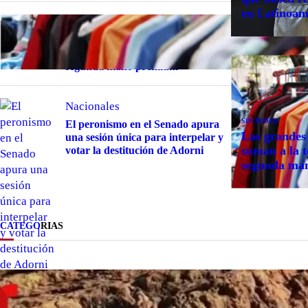
en Latinoam
Sociedad
Las grandes marcas globales se
suman a la tendencia de la ropa de
segunda mano premium
Nacionales
SOCIEDAD
El peronismo en el Senado apura
Las grandes 
una sesión única para interpelar y
suman a la t
votar la destitución de Adorni
segunda ma
CATEGO
RIAS