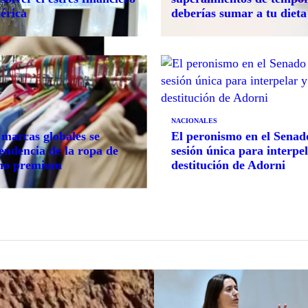
érica
deberías sumar a tu dieta
NACIONALES
marcas globales se
El peronismo en el Senad
endencia de la ropa de
sesión única para interpel
no premium
destitución de Adorni