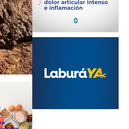
nco
rada que