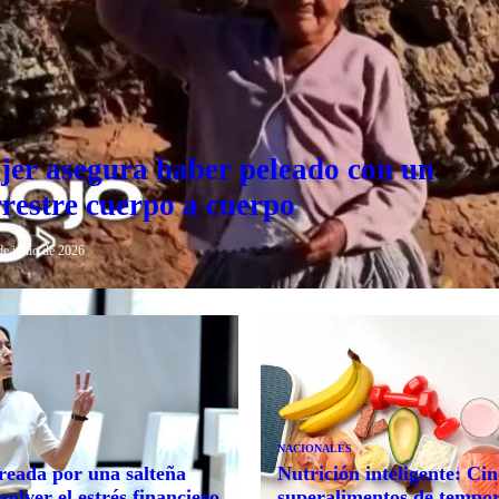
er asegura haber peleado con un
rrestre cuerpo a cuerpo
de junio de 2026
NACIONALES
reada por una salteña
Nutrición inteligente: Ci
solver el estrés financiero
superalimentos de tempo