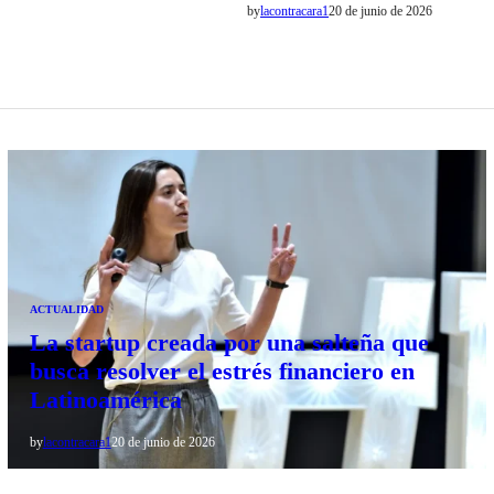
by
lacontracara1
20 de junio de 2026
ACTUALIDAD
La startup creada por una salteña que
busca resolver el estrés financiero en
Latinoamérica
by
lacontracara1
20 de junio de 2026