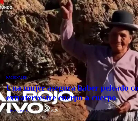
NACIONALES
Una mujer asegura haber peleado c
extraterrestre cuerpo a cuerpo
by
lacontracara1
29 de junio de 2026