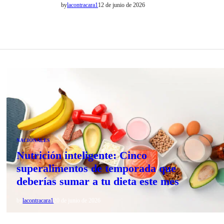
by
lacontracara1
12 de junio de 2026
NACIONALES
Nutrición inteligente: Cinco
superalimentos de temporada que
deberías sumar a tu dieta este mes
by
lacontracara1
20 de junio de 2026