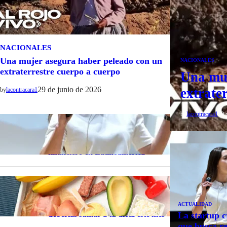
NACIONALES
Una mujer asegura haber peleado con un
NACIONALES
extraterrestre cuerpo a cuerpo
Una muj
29 de junio de 2026
extrate
by
lacontracara1
by
lacontracara1
29 
Actualidad
La startup creada por una salteña
que busca resolver el estrés
financiero en Latinoamérica
Nacionales
Nutrición inteligente: Cinco
superalimentos de temporada que
ACTUALIDAD
deberías sumar a tu dieta este mes
La startup c
que busca re