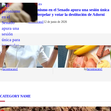
NACIONALES
El peronismo en el Senado apura una sesión única
para interpelar y votar la destitución de Adorni
by
lacontracara1
12 de junio de 2026
ACTUALIDAD
NACIONALES
La startup creada por una
Nutrición inteli
salteña que busca resolver el
superalimentos
estrés financiero en
que deberías su
Latinoamérica
este mes
by
lacontracara1
by
lacontracara1
CATEGORY NAME