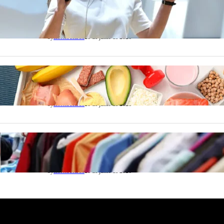
ACTUALIDAD
La startup creada por una salteña que busca
resolver el estrés financiero en Latinoamérica
by
lacontracara1
20 de junio de 2026
NACIONALES
Nutrición inteligente: Cinco superalimentos de
temporada que deberías sumar a tu dieta este mes
by
lacontracara1
20 de junio de 2026
SOCIEDAD
Las grandes marcas globales se suman a la
tendencia de la ropa de segunda mano premium
by
lacontracara1
20 de junio de 2026