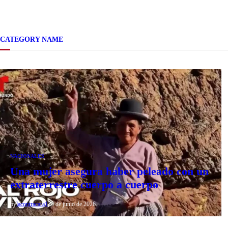
CATEGORY NAME
NACIONALES
Una mujer asegura haber peleado con un
extraterrestre cuerpo a cuerpo
by
lacontracara1
29 de junio de 2026