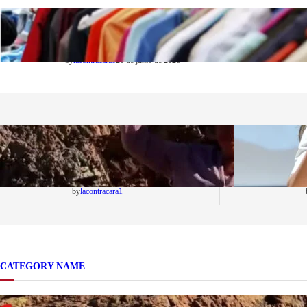
SOCIEDAD
Las grandes marcas globales se suman a la
tendencia de la ropa de segunda mano premium
by
lacontracara1
20 de junio de 2026
NACIONALES
Una mujer asegura haber
peleado con un extraterrestre
cuerpo a cuerpo
by
lacontracara1
CATEGORY NAME