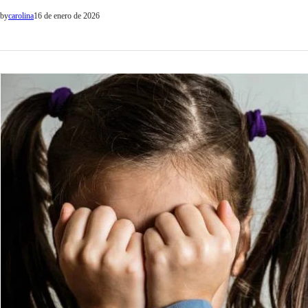
en el Bufet del…
by
carolina
16 de enero de 2026
POLICIALES
Condenan a
de su prop
Un sujeto de 63 año
responsable del deli
La jueza Mónica Muk
by
La Contracara
9 de ener
del…