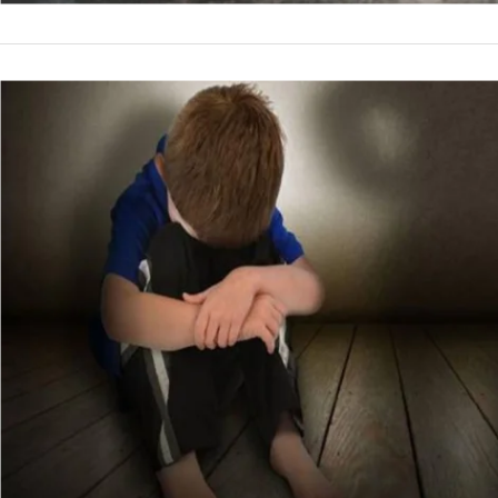
POLICIALES
Mamá salte
años en el 
El fiscal Penal 1 d
Cuerpo de Investigac
1 de la Unidad de D
by
La Contracara
9 de novi
abuso sexual…