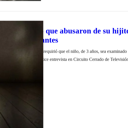
ña denunció que abusaron de su hijito
jardín de infantes
e UDIS, Federico Obeid, requirió que el niño, de 3 años, sea examinado
iones Fiscales y se realice entrevista en Circuito Cerrado de Televisión
elitos Contra la Integridad Sexual (UDIS), Federico Obeid, investiga 
embre de 2022