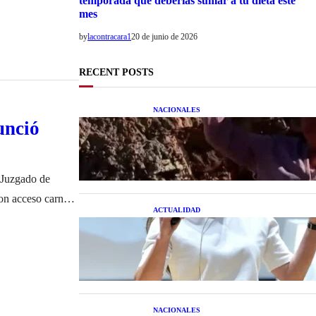
temporada que deberías sumar a tu dieta este
mes
by
lacontracara1
20 de junio de 2026
RECENT POSTS
NACIONALES
Una mujer asegura haber peleado
unció
con un extraterrestre cuerpo a
cuerpo
l Juzgado de
on acceso carnal
ACTUALIDAD
cimiento de un
La startup creada por una salteña
que busca resolver el estrés
financiero en Latinoamérica
NACIONALES