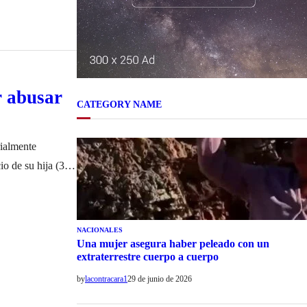
r abusar
CATEGORY NAME
rialmente
o de su hija (37).
esto domiciliario
NACIONALES
Una mujer asegura haber peleado con un
extraterrestre cuerpo a cuerpo
by
lacontracara1
29 de junio de 2026