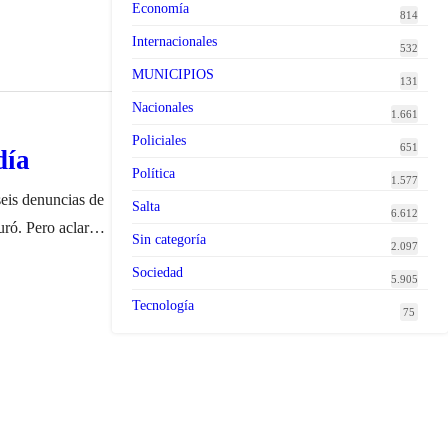
Economía
814
Internacionales
532
MUNICIPIOS
131
Nacionales
1.661
Policiales
651
día
Política
1.577
seis denuncias de
Salta
6.612
uró. Pero aclaró:
Sin categoría
2.097
cuántos son de
Sociedad
5.905
Tecnología
75