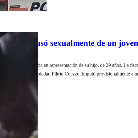
alteño abusó sexualmente de un jove
ado
ma radicó la denuncia en representación de su hijo, de 29 años. La fisc
o de Orán, María Soledad Filtrín Cuezzo, imputó provisionalmente a u
xual con acceso carnal agravado por el uso de arma. El domingo 27 de
embre de 2022