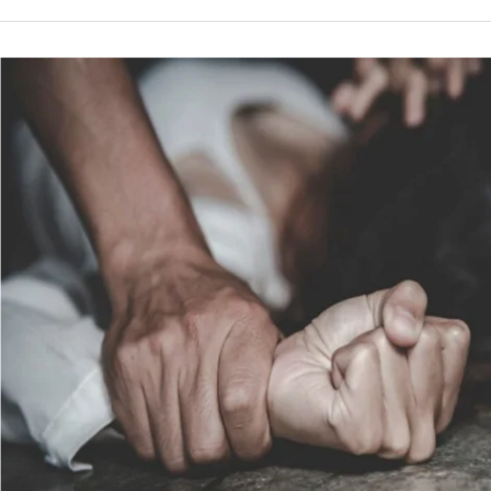
POLICIALES
Detuvieron
del centro
Un hombre que camin
perteneciente al De
donde estaba el sos
by
La Contracara
10 de nov
con…