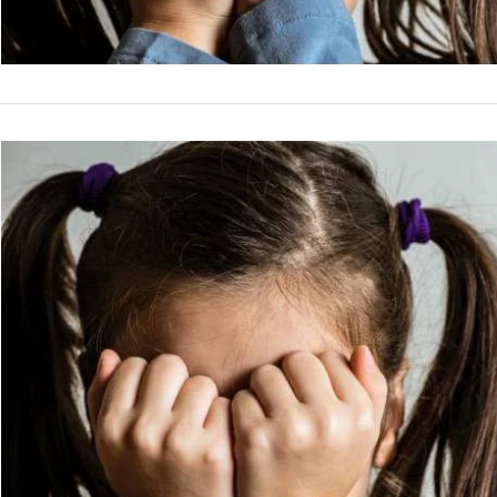
POLICIALES
Es de Rosa
una niñita
Un hombre de 25 año
niña de 6 años, hija
López, representará 
by
La Contracara
3 de ener