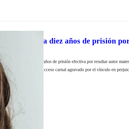
 un salteño a diez años de prisión po
ia hija
s fue condenado a diez años de prisión efectiva por resultar autor mate
to de abuso sexual con acceso carnal agravado por el vínculo en perjuici
dsi, vocal de la Sala VI del Tribunal de Juicio, ordenó mantener el arr
o de 2023