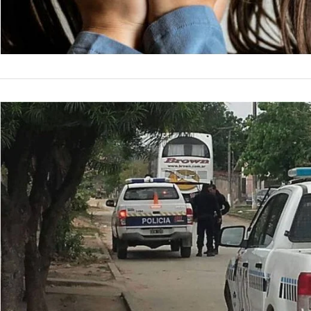
POLICIALES
En Navidad
haber sido
La fiscal Penal de 
Garantías 2 la dete
en perjuicio de una
by
La Contracara
27 de dic
informe…