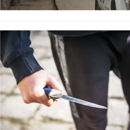
POLICIALES
Monstruo s
discapacit
La madre de la vícti
Familiar y de Géner
delito de abuso se
by
La Contracara
2 de dici