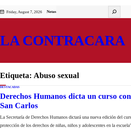
Saltar
Skip
Buscar
Notas
Friday, August 7, 2026
al
to
contenido
content
LA CONTRACARA
Etiqueta:
Abuso sexual
DESTACADAS
Derechos Humanos dicta un curso con 
San Carlos
La Secretaría de Derechos Humanos dictará una nueva edición del curso
protección de los derechos de niñas, niños y adolescentes en la escuela