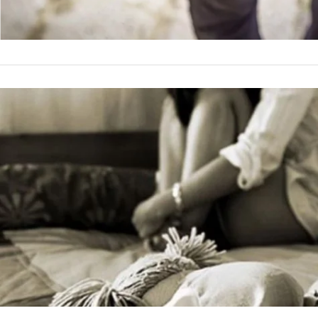
SALTA
Al menos s
La presidenta de la 
abuso sexual infanti
«Después de la pan
by
La Contracara
22 de nov
niños y de qué…