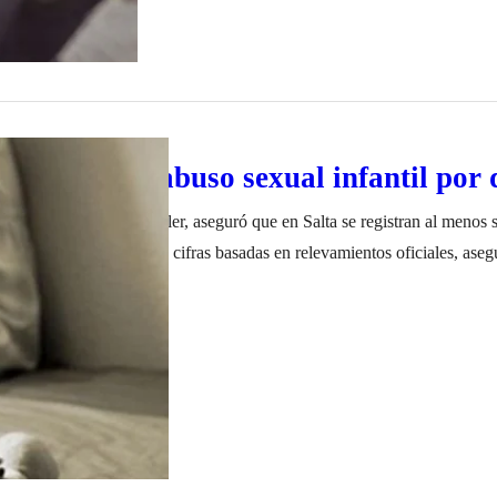
eis casos de abuso sexual infantil por 
Red Papis, Lucrecia Miller, aseguró que en Salta se registran al menos 
l por día. Miller dio esas cifras basadas en relevamientos oficiales, aseg
demia los casos tuvieron un incremento, pero no sabemos exactamente 
iembre de 2022