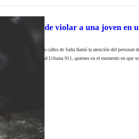
 al acusado de violar a una joven en u
aba presuroso por las calles de Salta llamó la atención del personal de
partamento de Seguridad Urbana 911, quienes en el momento en que se 
pechoso el mismo intentó darse a la fuga. Se trata de un hombre de 39 a
iembre de 2022