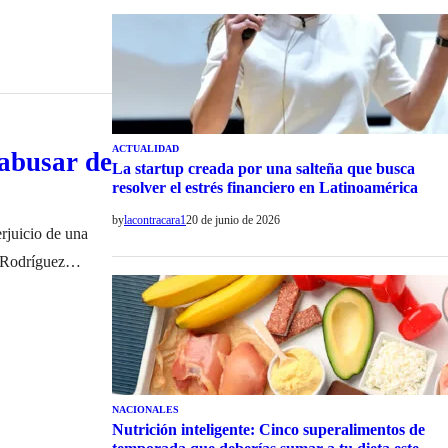
ACTUALIDAD
 abusar de
La startup creada por una salteña que busca
resolver el estrés financiero en Latinoamérica
by
lacontracara1
20 de junio de 2026
rjuicio de una
s Rodríguez
 distrito,…
NACIONALES
Nutrición inteligente: Cinco superalimentos de