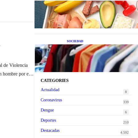
Nutrición inteligente: Cinco
superalimentos de temporada que
deberías sumar a tu dieta este mes
n
SOCIEDAD
Las grandes marcas globales se
suman a la tendencia de la ropa de
segunda mano premium
al de Violencia
n hombre por el
CATEGORIES
 noviembre…
Actualidad
8
Coronavirus
339
Dengue
6
Deportes
210
Destacadas
4.592