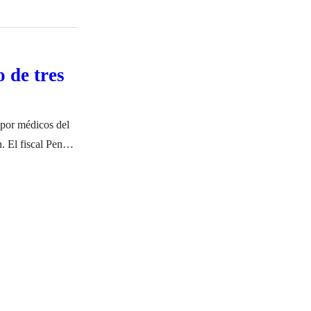
 de tres
 por médicos del
. El fiscal Penal
una denuncia de