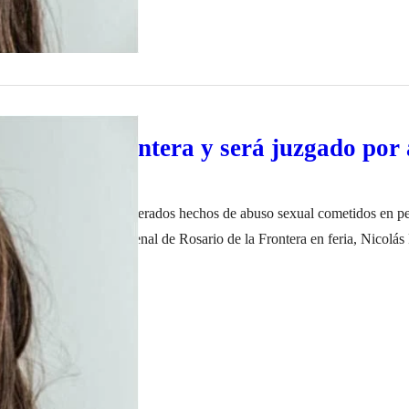
rio de la Frontera y será juzgado por
 de 6 años
s será juzgado por reiterados hechos de abuso sexual cometidos en pe
 de su pareja. El fiscal penal de Rosario de la Frontera en feria, Nicolá
al Ministerio Público Fiscal ante la Sala II del Tribunal de Juicio de ese
o de 2023