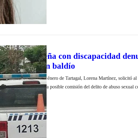
, joven salteña con discapacidad den
 violada en un baldío
Violencia Familiar y de Género de Tartagal, Lorena Martínez, solicitó a
nción de un hombre por la posible comisión del delito de abuso sexual c
 mujer de 25 años con discapacidad mental grave. Luego de tomar cono
iembre de 2022