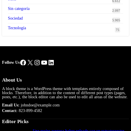
6.612
Sin categoría
2.097
Sociedad
5.905
Tecnología
75
Facebook
X
Instagram
YouTube
LinkedIn
Follow Us
About Us
A block theme is a WordPress theme with templates entirely composed of
blocks. Therefore, in addition to the content of different post types (pages,
posts, etc.), the block editor can also be used to edit all areas of the website.
Email Us:
johndoe@example.com
Contact:
823-899-4582
Editor Picks
Una mujer asegura haber peleado con un extraterrestre