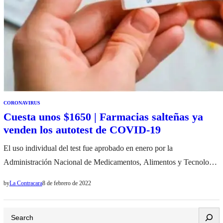
CORONAVIRUS
Cuesta unos $1650 | Farmacias salteñas ya
venden los autotest de COVID-19
El uso individual del test fue aprobado en enero por la
Administración Nacional de Medicamentos, Alimentos y Tecnología
Médica (ANMAT) en base a la documentación presentada y a partir
by
La Contracara
8 de febrero de 2022
del consenso surgido en las reuniones del Consejo Federal de Salud
(COFESA) y de la solicitud del sector privado de poder sumar
Search
herramientas de autocuidado en…