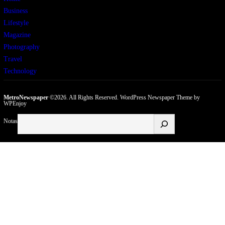
Business
Lifestyle
Magazine
Photography
Travel
Technology
MetroNewspaper
©2026. All Rights Reserved.
WordPress Newspaper Theme
by
WPEnjoy
Buscar
Notas