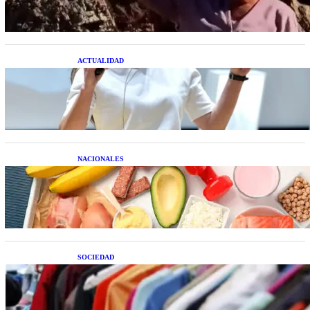
ACTUALIDAD
La startup creada por una salteña que busca
resolver el estrés financiero en Latinoamérica
NACIONALES
Nutrición inteligente: Cinco superalimentos de
temporada que deberías sumar a tu dieta este mes
SOCIEDAD
Las grandes marcas globales se suman a la
tendencia de la ropa de segunda mano premium